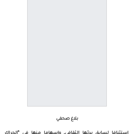
بلاغ صحفي
استئنافا لسابق بدئها الثقافي، وإسهاما منها في “الحراك