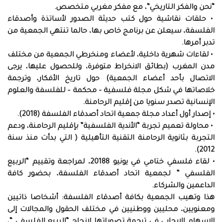
“نحن والفكر التاريخي”، مع مفكر مغربي متخصص.
• حلقات نقاشية حول كتب حديثة الصدور لأساتذة وأصدقاء
الفلسفة، سيعلن عن برنامج خاص بها، حالما تنتهي الجمعية من
تدبر أمرها.
• لقاءات شهرية داخلية، لأعضاء ومنخرطي الجمعية من مختلف
مدن المغرب (بطائق الانخراط متوفرة، وللحصول عليها، يرجى
الاتصال بأحد أعضاء الجمعية) حول تاريخ الأفكار، وترجمة
خلاصاتها في شكل مجلة فلسفية – محكمة – للفلسفة والعلوم
الإنسانية تصدر سنويا من إقليم الرحامنة.
• إصدار أول أعداد مجلة جمعية اتحاد أصدقاء الفلسفة (2018).
• محاولة تعميم تجربة “الأندية الفلسفية” بإقليم الرحامنة، ودعم
التجربة بثانوية الرحامنة التقنية التأهيلية ( التي بدأت منذ سنة
2012).
• لقاء فلسفي ختامي في يونيو 20188، لمراجعة وتقييم “الربيع
الفلسفي ” لجمعية اتحاد أصدقاء الفلسفة، بحضور كافة
الداعمين والشركاء.
هذا وتهيب الجمعية بكافة أصدقاء الفلسفة: أشخاصا ذاتيين
ومعنويين، محليين ووطنيين في مختلف الحقول والمجالات إلى