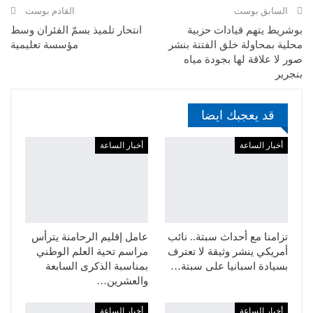
السابق بوست
القادم بوست
بوشريط يتهم قيادات حزبية
انتحار تلميذ بسمّ الفئران وسط
محلية بمحاولة خلق الفتنة بنشر
مؤسسة تعليمية
صور لا علاقة لها بجودة مياه
بنجرير
قد يعجبك ايضا
أخبار الساعة
أخبار الساعة
تزامنا مع أحداث سبتة.. نائب
عامل إقليم الرحامنة يترأس
أمريكي ينشر وثيقة لا تعترف
مراسم تحية العلم الوطني
بسيادة اسبانيا على سبتة…
بمناسبة الذكرى السابعة
والعشرين…
أخبار الساعة
أخبار الساعة