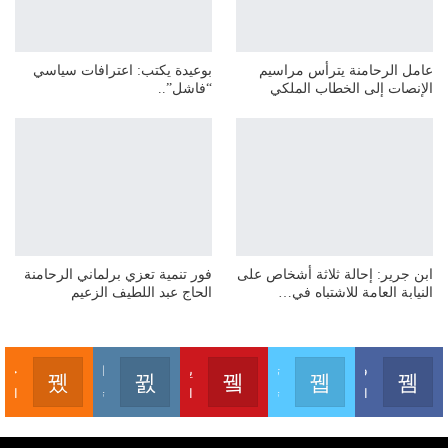
عامل الرحامنة يترأس مراسيم
بوعيدة يكتب: اعترافات سياسي
الإنصات إلى الخطاب الملكي
“فاشل”..
ابن جرير: إحالة ثلاثة أشخاص على
فور تنمية تعزي برلماني الرحامنة
النيابة العامة للاشتباه في…
الحاج عبد اللطيف الزعيم
فايسبوك
تويتر
يوتيوب
انستغرام
خلاصات ا
انضم لنا على فايسبوك
تابعنا على تويتر
اشترك على يوتيوب
تابعنا على انستغرام
اشترك بخلاصات الموقع