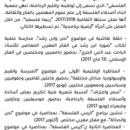
الفلسفي”، الذي تسعى إلى توطينه بإقليم الرحامنة، تنهي جمعية
اتحاد أصدقاء الفلسفة إلى علم عموم المهتمين بالفكر والثقافة،
أنها تعلن سنتها الثقافية 2017/2018، “ربيعا فلسفيا”، من خلال
العمل على أجرأة “أرضية برنامجية”، تم تسطيرها كالتالي:
• حلقة نقاشية في موضوع “نحن وابن رشد”، مدارسة علمية
لكتاب “صورة ابن رشد في الفكر المغربي المعاصر، للأستاذ
الباحث عبد النبي الحري”، بحضور جامعيين ومختصين في الفكر
الإسلامي. (13 ماي 2017)
• المناظرة الإقليمية الأولى في موضوع “المدرسة والقيم
والإيديولوجيا: مداخل مختلفة”، بحضور فاعلين ثقافيين وحقوقيين
وسياسيين وجمعويين محليين. (يونيو 2017).
• “سمر واعتراف”: أمسية شعرية فنية لتكريم بعض أساتذة
وأصدقاء الفلسفة بالرحامنة، بحضور موسيقيين وعازفين
وشعراء (يونيو 2017).
• تدشين برنامج “كرسي الفلسفة”، بمحاضرة في موضوع “نحن
والحداثة”، مع مفكر مغربي مختص (أكتوبر 2017).
• المحاضرة الثانية ل”كرسي الفلسفة”، بمحاضرة في موضوع