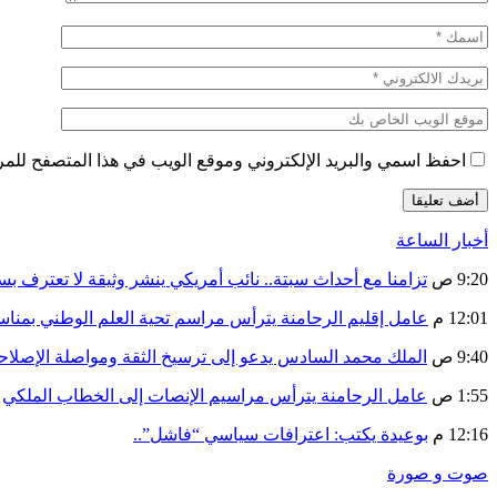
احفظ اسمي والبريد الإلكتروني وموقع الويب في هذا المتصفح للمرة 
أخبار الساعة
9:20 ص
تزامنا مع أحداث سبتة.. نائب أمريكي ينشر وثيقة لا تعترف ب
12:01 م
عامل إقليم الرحامنة يترأس مراسم تحية العلم الوطني بمنا
9:40 ص
الملك محمد السادس يدعو إلى ترسيخ الثقة ومواصلة الإص
1:55 ص
عامل الرحامنة يترأس مراسيم الإنصات إلى الخطاب الملكي
12:16 م
بوعيدة يكتب: اعترافات سياسي “فاشل”..
صوت و صورة