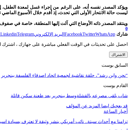
ويؤكد المصدر نفسه أنه، على الرغم من إجراء غسل لمعدة الطفل، إل
ليست حالة الانتحار الأولى التي تحدث، إذ أقدم خلال الأسبوع الماضي 
وينتقد المصدر ذاته الأوضاع التي آلت إليها المنطقة، خاصة في صفو
0
شارك
WhatsApp
Twitter
Facebook
البريد الإلكتروني
Telegram
Linkedin
ط
احصل على تحديثات في الوقت الفعلي مباشرة على جهازك ، اشترك ال
الاشتراك
السابق بوست
“نحن وابن رشد”، حلقة نقاشية لجمعية اتحاد اصدقاء الفلسفة ببنجرير
القادم بوست
شاب يلقى مصرعه بالقشلةوسط ببنجرير بعد طعنة سكين قاتلة
قد يعجبك ايضا
المزيد عن المؤلف
أخبار الساعة
تزامنا مع أحداث سبتة.. نائب أمريكي ينشر وثيقة لا تعترف بسيادة اسب