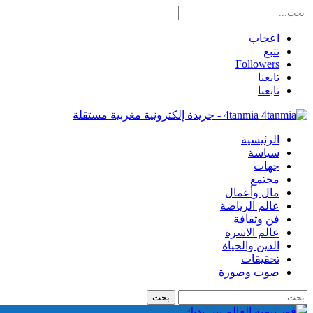
اعجاب
تتبع
Followers
تابعنا
تابعنا
4tanmia - جريدة إلكترونية مغربية مستقلة
الرئيسية
سياسة
جهات
مجتمع
مال وأعمال
عالم الرياضة
فن وثقافة
عالم الاسرة
الدين والحياة
تحقيقات
صوت وصورة