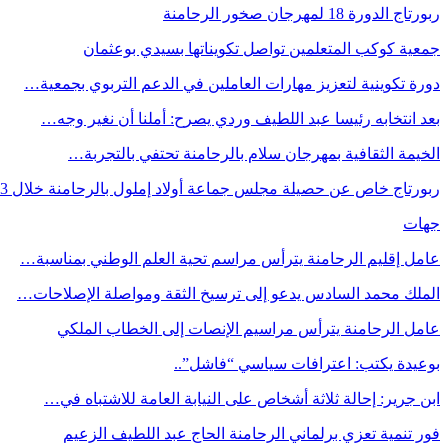
ربورتاج الدورة 18 لمهرجان صخور الرحامنة
جمعية كوكب المتعلمين تواصل تكويناتها بسيدي بوعثمان
دورة تكوينية لتعزيز مهارات العاملين في الدعم التربوي بجمعية…
بعد انتخابه رئيسا عبد اللطيف وردي يصرح: أملنا أن نغير وجه…
الخيمة الثقافية بمهرجان سلام بالرحامنة تحتفي بالتجربة…
ربورتاج خاص عن حصيلة مجلس جماعة أولاد إملول بالرحامنة خلال 3…
جهات
عامل إقليم الرحامنة يترأس مراسم تحية العلم الوطني بمناسبة…
الملك محمد السادس يدعو إلى ترسيخ الثقة ومواصلة الإصلاحات…
عامل الرحامنة يترأس مراسيم الإنصات إلى الخطاب الملكي
بوعيدة يكتب: اعترافات سياسي “فاشل”..
ابن جرير: إحالة ثلاثة أشخاص على النيابة العامة للاشتباه في…
فور تنمية تعزي برلماني الرحامنة الحاج عبد اللطيف الزعيم