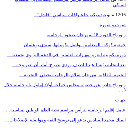
الملكي
12:16 م
بوعيدة يكتب: اعترافات سياسي “فاشل”..
صوت و صورة
ربورتاج الدورة 18 لمهرجان صخور الرحامنة
جمعية كوكب المتعلمين تواصل تكويناتها بسيدي بوعثمان
دورة تكوينية لتعزيز مهارات العاملين في الدعم التربوي بجمعية…
بعد انتخابه رئيسا عبد اللطيف وردي يصرح: أملنا أن نغير وجه…
الخيمة الثقافية بمهرجان سلام بالرحامنة تحتفي بالتجربة…
ربورتاج خاص عن حصيلة مجلس جماعة أولاد إملول بالرحامنة خلال
3…
جهات
عامل إقليم الرحامنة يترأس مراسم تحية العلم الوطني بمناسبة…
الملك محمد السادس يدعو إلى ترسيخ الثقة ومواصلة الإصلاحات…