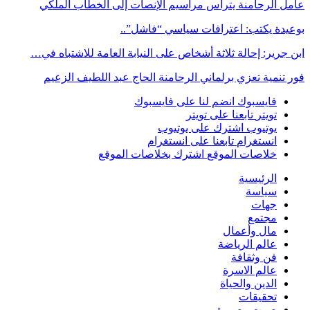
عامل الرحامنة يترأس مراسيم الإنصات إلى الخطاب الملكي
بوعيدة يكتب: اعترافات سياسي “فاشل”..
ابن جرير: إحالة ثلاثة أشخاص على النيابة العامة للاشتباه في…
فور تنمية تعزي برلماني الرحامنة الحاج عبد اللطيف الزعيم
فايسبوك
انضم لنا على فايسبوك
تويتر
تابعنا على تويتر
يوتيوب
اشترك على يوتيوب
انستغرام
تابعنا على انستغرام
خلاصات الموقع
اشترك بخلاصات الموقع
الرئيسية
سياسة
جهات
مجتمع
مال وأعمال
عالم الرياضة
فن وثقافة
عالم الاسرة
الدين والحياة
تحقيقات
صوت وصورة