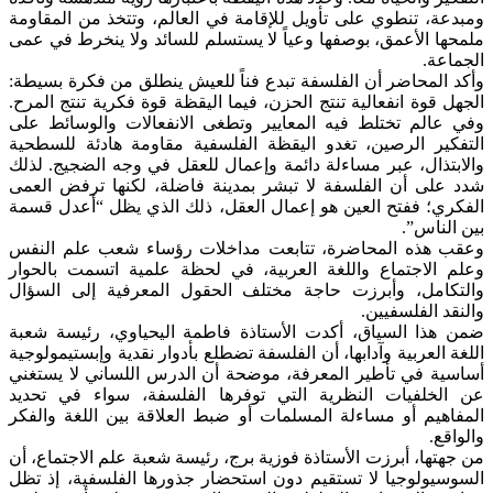
ومبدعة، تنطوي على تأويل للإقامة في العالم، وتتخذ من المقاومة
ملمحها الأعمق، بوصفها وعياً لا يستسلم للسائد ولا ينخرط في عمى
الجماعة.
وأكد المحاضر أن الفلسفة تبدع فناً للعيش ينطلق من فكرة بسيطة:
الجهل قوة انفعالية تنتج الحزن، فيما اليقظة قوة فكرية تنتج المرح.
وفي عالم تختلط فيه المعايير وتطغى الانفعالات والوسائط على
التفكير الرصين، تغدو اليقظة الفلسفية مقاومة هادئة للسطحية
والابتذال، عبر مساءلة دائمة وإعمال للعقل في وجه الضجيج. لذلك
شدد على أن الفلسفة لا تبشر بمدينة فاضلة، لكنها ترفض العمى
الفكري؛ ففتح العين هو إعمال العقل، ذلك الذي يظل “أعدل قسمة
بين الناس”.
وعقب هذه المحاضرة، تتابعت مداخلات رؤساء شعب علم النفس
وعلم الاجتماع واللغة العربية، في لحظة علمية اتسمت بالحوار
والتكامل، وأبرزت حاجة مختلف الحقول المعرفية إلى السؤال
والنقد الفلسفيين.
ضمن هذا السياق، أكدت الأستاذة فاطمة اليحياوي، رئيسة شعبة
اللغة العربية وآدابها، أن الفلسفة تضطلع بأدوار نقدية وإبستيمولوجية
أساسية في تأطير المعرفة، موضحة أن الدرس اللساني لا يستغني
عن الخلفيات النظرية التي توفرها الفلسفة، سواء في تحديد
المفاهيم أو مساءلة المسلمات أو ضبط العلاقة بين اللغة والفكر
والواقع.
من جهتها، أبرزت الأستاذة فوزية برج، رئيسة شعبة علم الاجتماع، أن
السوسيولوجيا لا تستقيم دون استحضار جذورها الفلسفية، إذ تظل