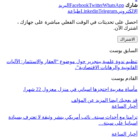
شارك
WhatsApp
Twitter
Facebook
البريد
الإلكتروني
Telegram
Linkedin
طباعة
احصل على تحديثات في الوقت الفعلي مباشرة على جهازك ،
اشترك الآن.
الاشتراك
السابق بوست
تنظيم ندوة علمية ببنجرير حول موضوع “العقار والاستثمار: الآليات
القانونية والرهانات الاقتصادية”،
القادم بوست
مأساة مغربية احتجزها اسباني في منزل معزول 22 شهرا.
قد يعجبك ايضا
المزيد عن المؤلف
أخبار الساعة
تزامنا مع أحداث سبتة.. نائب أمريكي ينشر وثيقة لا تعترف بسيادة
اسبانيا على سبتة…
أخبار الساعة