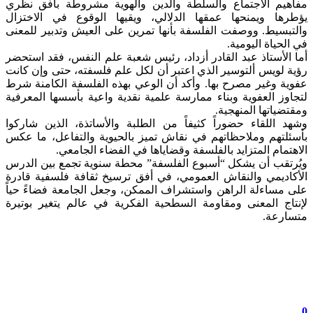
مفاهيم الاجتماع والسلطة والدين والهوية مشروطة بأفق نظري
يؤطرها ويمنحها عمقها الدلالي، ويقيها الوقوع في الاختزال
والتبسيط. ووصفت الفلسفة بأنها تمرين على العيش وتدبير للمعنى
في الحياة اليومية.
أما الأستاذ عبد القادر أزداد، رئيس شعبة علم النفس، فقد استحضر
رؤية لويس ألتوسير الذي اعتبر أن لكل علم فلسفته، حتى وإن كانت
عفوية وغير مصرح بها. وأكد أن الوعي بهذه الفلسفة الكامنة شرط
لتجاوز العفوية وبناء ممارسة علمية نقدية واعية بأسسها المعرفية
ومقتضياتها المنهجية.
وشهد اللقاء حضوراً كثيفاً من الطلبة والأساتذة، الذين شاركوا
بأسئلتهم وملاحظاتهم في نقاش تميز بالحيوية والتفاعل، ما عكس
الاهتمام المتزايد بالفلسفة وقضاياها في الفضاء الجامعي.
ويُرتقب أن يشكل “أسبوع الفلسفة” محطة سنوية تجمع بين الدرس
الأكاديمي والنقاش العمومي، في أفق ترسيخ ثقافة فلسفية قادرة
على مساءلة الراهن واستشراف الممكن، وجعل الجامعة فضاءً حياً
لإنتاج المعنى ومقاومة السطحية الفكرية في عالم يتغير بوتيرة
متسارعة.
0