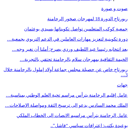
صوت و صورة
ربورتاج الدورة 18 لمهرجان صخور الرحامنة
جمعية كوكب المتعلمين تواصل تكويناتها بسيدي بوعثمان
دورة تكوينية لتعزيز مهارات العاملين في الدعم التربوي بجمعية…
بعد انتخابه رئيسا عبد اللطيف وردي يصرح: أملنا أن نغير وجه…
الخيمة الثقافية بمهرجان سلام بالرحامنة تحتفي بالتجربة…
ربورتاج خاص عن حصيلة مجلس جماعة أولاد إملول بالرحامنة خلال
3…
جهات
عامل إقليم الرحامنة يترأس مراسم تحية العلم الوطني بمناسبة…
الملك محمد السادس يدعو إلى ترسيخ الثقة ومواصلة الإصلاحات…
عامل الرحامنة يترأس مراسيم الإنصات إلى الخطاب الملكي
بوعيدة يكتب: اعترافات سياسي “فاشل”..