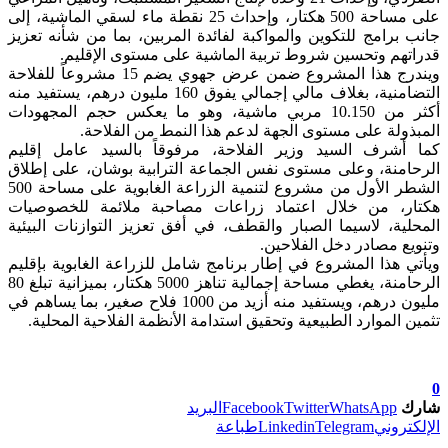
على مساحة 500 هكتار، وإحداث 25 نقطة ماء لسقي الماشية، إلى
جانب برامج للتكوين والمواكبة لفائدة المربين، بما من شأنه تعزيز
قدراتهم وتحسين شروط تربية الماشية على مستوى الإقليم.
ويندرج هذا المشروع ضمن عرض جهوي يضم 15 مشروعاً للفلاحة
التضامنية، بغلاف مالي إجمالي يفوق 160 مليون درهم، يستفيد منه
أكثر من 10.150 مربي ماشية، وهو ما يعكس حجم المجهودات
المبذولة على مستوى الجهة لدعم هذا النمط من الفلاحة.
كما أشرف السيد وزير الفلاحة، مرفوقاً بالسيد عامل إقليم
الرحامنة، وعلى مستوى نفس الجماعة الترابية بوشان، على إطلاق
الشطر الأول من مشروع لتنمية الزراعة الغابوية على مساحة 500
هكتار، من خلال اعتماد زراعات مصاحبة ملائمة للخصوصيات
المحلية، لاسيما الصبار والقطف، في أفق تعزيز التوازنات البيئية
وتنويع مصادر دخل الفلاحين.
ويأتي هذا المشروع في إطار برنامج شامل للزراعة الغابوية بإقليم
الرحامنة، يغطي مساحة إجمالية تناهز 5000 هكتار، بميزانية تبلغ 80
مليون درهم، ويستفيد منه أزيد من 1000 فلاح صغير، بما يساهم في
تثمين الموارد الطبيعية وتحقيق استدامة الأنظمة الفلاحية المحلية.
0
شارك
WhatsApp
Twitter
Facebook
البريد
الإلكتروني
Telegram
Linkedin
طباعة