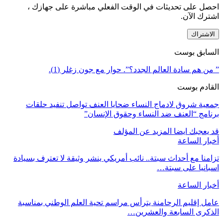
احصل على تحديثات في الوقت الفعلي مباشرة على جهازك ،
اشترك الآن.
الاشتراك
السابق بوست
” من هم سادة العالم الجدد؟”. حوار مع جون زغلر (1).
القادم بوست
جمعية شروق لادماج النساء ضحايا العنف تواصل تنفيد حلقات
برنامج “العنف ضد النساء وحقوق الإنسان”
قد يعجبك ايضا
المزيد عن المؤلف
أخبار الساعة
تزامنا مع أحداث سبتة.. نائب أمريكي ينشر وثيقة لا تعترف بسيادة
اسبانيا على سبتة…
أخبار الساعة
عامل إقليم الرحامنة يترأس مراسم تحية العلم الوطني بمناسبة
الذكرى السابعة والعشرين…