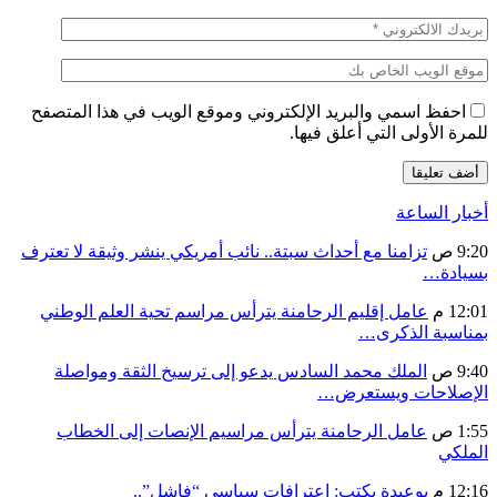
احفظ اسمي والبريد الإلكتروني وموقع الويب في هذا المتصفح
للمرة الأولى التي أعلق فيها.
أخبار الساعة
9:20 ص
تزامنا مع أحداث سبتة.. نائب أمريكي ينشر وثيقة لا تعترف
بسيادة…
12:01 م
عامل إقليم الرحامنة يترأس مراسم تحية العلم الوطني
بمناسبة الذكرى…
9:40 ص
الملك محمد السادس يدعو إلى ترسيخ الثقة ومواصلة
الإصلاحات ويستعرض…
1:55 ص
عامل الرحامنة يترأس مراسيم الإنصات إلى الخطاب
الملكي
12:16 م
بوعيدة يكتب: اعترافات سياسي “فاشل”..