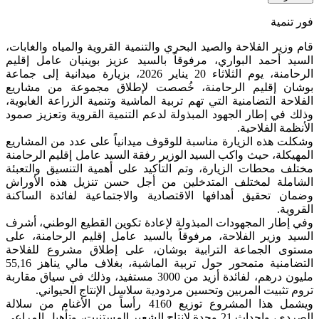
فور تنمية
قام وزير الفلاحة والصيد البحري والتنمية القروية والمياه والغابات،
السيد أحمد البواري، مرفوقاً بالسيد عزيز بوينيان عامل إقليم
الرحامنة، يوم الثلاثاء 20 يناير 2026، بزيارة ميدانية إلى جماعة
بوشان إقليم الرحامنة، خُصصت لإطلاق مجموعة من مشاريع
الفلاحة التضامنية التي تهم تربية الماشية وتنمية الزراعة الغابوية،
وذلك في إطار الجهود المبذولة لدعم التنمية القروية وتعزيز صمود
الأنظمة الفلاحية.
وشكلت هذه الزيارة مناسبة للوقوف ميدانياً على عدد من المشاريع
المهيكلة، حيث واكب السيد الوزير رفقة السيد عامل إقليم الرحامنة
مختلف محطات الزيارة، وتم التأكيد على أهمية التنسيق والتعبئة
الشاملة لمختلف المتدخلين من أجل حسن تنزيل هذه الأوراش
وضمان تحقيق أهدافها الاقتصادية والاجتماعية لفائدة الساكنة
القروية.
وفي إطار المجهودات المبذولة لإعادة تكوين القطيع الوطني، أشرف
السيد وزير الفلاحة، مرفوقاً بالسيد عامل إقليم الرحامنة، على
مستوى الجماعة الترابية بوشان، على إطلاق مشروع للفلاحة
التضامنية متمحور حول تربية الماشية، بغلاف مالي يناهز 55,16
مليون درهم، لفائدة أزيد من 3000 مستفيد، وذلك في سياق مقاربة
تروم تثبيت المربين وتحسين مردودية سلاسل الإنتاج الحيواني.
ويشمل هذا المشروع توزيع 4160 رأساً من الأغنام من سلالة
الصردي، وإحداث 21 وحدة لإنتاج الشعير المستنبت، وتأهيل المراعي