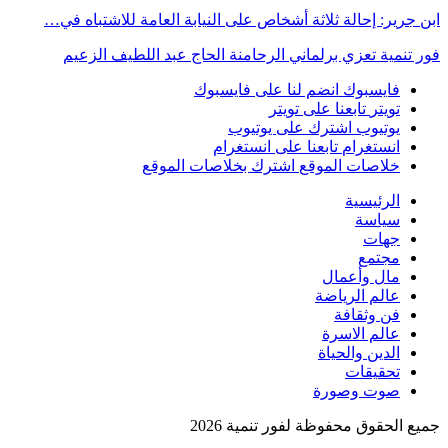
ابن جرير: إحالة ثلاثة أشخاص على النيابة العامة للاشتباه في…
فور تنمية تعزي برلماني الرحامنة الحاج عبد اللطيف الزعيم
فايسبوك
انضم لنا على فايسبوك
تويتر
تابعنا على تويتر
يوتيوب
اشترك على يوتيوب
انستغرام
تابعنا على انستغرام
خلاصات الموقع
اشترك بخلاصات الموقع
الرئيسية
سياسة
جهات
مجتمع
مال وأعمال
عالم الرياضة
فن وثقافة
عالم الاسرة
الدين والحياة
تحقيقات
صوت وصورة
جميع الحقوق محفوظة لفور تنمية 2026