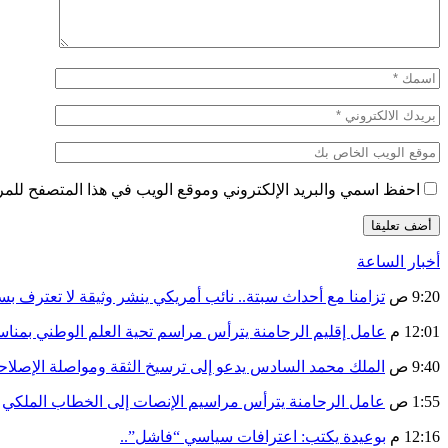
احفظ اسمي والبريد الإلكتروني وموقع الويب في هذا المتصفح للمرة 
أخبار الساعة
9:20 ص
تزامنا مع أحداث سبتة.. نائب أمريكي ينشر وثيقة لا تعترف ب
12:01 م
عامل إقليم الرحامنة يترأس مراسم تحية العلم الوطني بمنا
9:40 ص
الملك محمد السادس يدعو إلى ترسيخ الثقة ومواصلة الإص
1:55 ص
عامل الرحامنة يترأس مراسيم الإنصات إلى الخطاب الملكي
12:16 م
بوعيدة يكتب: اعترافات سياسي “فاشل”..