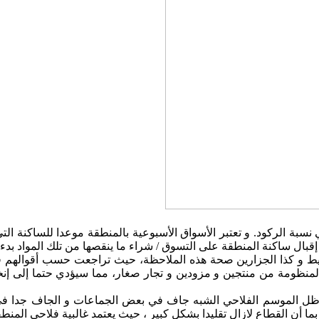
سبة الركود. و تعتبر الأسواق الأسبوعية بالمنطقة موعدا للساكنة التي 
ن إقبال ساكنة المنطقة على التسوق / شراء ما ينقصها من تلك المواد 
سيط و كذا الجزارين صحة هذه الملاحظة، حيث تراجعت حسب أقوالهم قد
ظومة من منتجين و مزودين و تجار صغار، مما سيؤدي حتما إلى إنخفاض م
ظل الموسم الفلاحي الشبه جاف في بعض الجماعات و الجاف جدا في م
 الفلاحي . و بما أن القطاع لازال تقليدا بشكل كبير ، حيث يعتمد غالبية فلاح