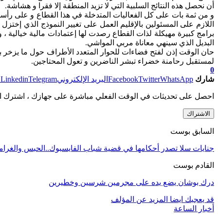
أن نحصل هذه النتائج السلبية التي لا تزيد المنطقة إلا فقرا و هشاشة.
و من ثمة بات على كل الفعاليات المتدخلة في هذا القطاع و على رأسه
اللازم على المسئولين بالإقليم العمل على تغيير النموذج الذي إختزل
برامج كبيرة مهيكلة لذات القطاع رصدت لها إعتمادات مالية خيالية ، و
البديل الذي سينهي معاناة مربي المواشي.
حان الوقت إذن لفتح فضاءات للحوار المتعدد الأطراف حول ما يزخر
لمستقبل رحامنة خضراء تبشر الناضرين و تعول المحتاجين.
0
شارك
WhatsApp
Twitter
Facebook
البريد الإلكتروني
Telegram
Linkedin
ط
احصل على تحديثات في الوقت الفعلي مباشرة على جهازك ، اشترك ال
الاشتراك
السابق بوست
جنايات سلا تصدر أحكامها في قضية شباب الفايسبوك..الحبس والغرام
القادم بوست
درك بوشان يضع يده على مجرمين شرسين وخطيرين
قد يعجبك ايضا
المزيد عن المؤلف
أخبار الساعة