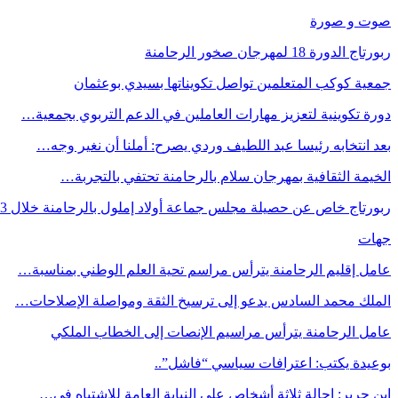
صوت و صورة
ربورتاج الدورة 18 لمهرجان صخور الرحامنة
جمعية كوكب المتعلمين تواصل تكويناتها بسيدي بوعثمان
دورة تكوينية لتعزيز مهارات العاملين في الدعم التربوي بجمعية…
بعد انتخابه رئيسا عبد اللطيف وردي يصرح: أملنا أن نغير وجه…
الخيمة الثقافية بمهرجان سلام بالرحامنة تحتفي بالتجربة…
ربورتاج خاص عن حصيلة مجلس جماعة أولاد إملول بالرحامنة خلال 3…
جهات
عامل إقليم الرحامنة يترأس مراسم تحية العلم الوطني بمناسبة…
الملك محمد السادس يدعو إلى ترسيخ الثقة ومواصلة الإصلاحات…
عامل الرحامنة يترأس مراسيم الإنصات إلى الخطاب الملكي
بوعيدة يكتب: اعترافات سياسي “فاشل”..
ابن جرير: إحالة ثلاثة أشخاص على النيابة العامة للاشتباه في…