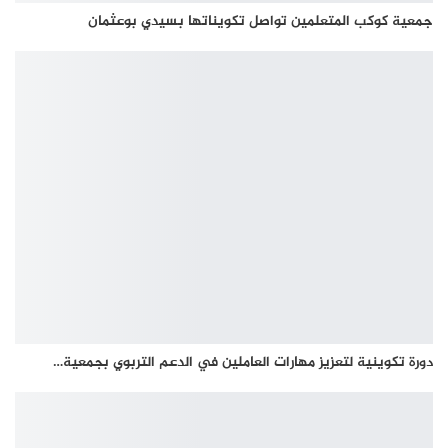
جمعية كوكب المتعلمين تواصل تكويناتها بسيدي بوعثمان
دورة تكوينية لتعزيز مهارات العاملين في الدعم التربوي بجمعية…