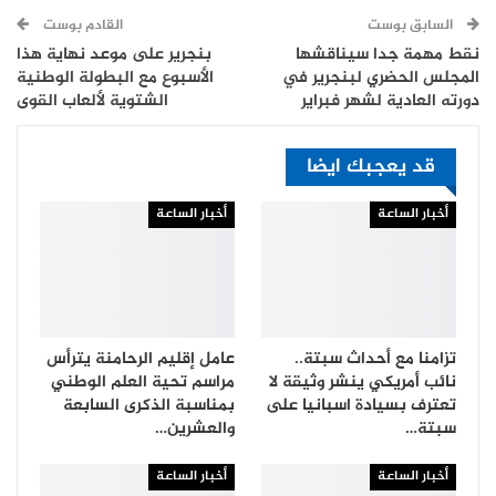
السابق بوست
القادم بوست
نقط مهمة جدا سيناقشها
بنجرير على موعد نهاية هذا
المجلس الحضري لبنجرير في
الأسبوع مع البطولة الوطنية
دورته العادية لشهر فبراير
الشتوية لألعاب القوى
قد يعجبك ايضا
أخبار الساعة
أخبار الساعة
تزامنا مع أحداث سبتة..
عامل إقليم الرحامنة يترأس
نائب أمريكي ينشر وثيقة لا
مراسم تحية العلم الوطني
تعترف بسيادة اسبانيا على
بمناسبة الذكرى السابعة
سبتة…
والعشرين…
أخبار الساعة
أخبار الساعة