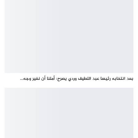
بعد انتخابه رئيسا عبد اللطيف وردي يصرح: أملنا أن نغير وجه…