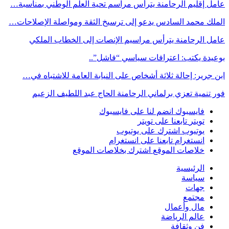
عامل إقليم الرحامنة يترأس مراسم تحية العلم الوطني بمناسبة…
الملك محمد السادس يدعو إلى ترسيخ الثقة ومواصلة الإصلاحات…
عامل الرحامنة يترأس مراسيم الإنصات إلى الخطاب الملكي
بوعيدة يكتب: اعترافات سياسي “فاشل”..
ابن جرير: إحالة ثلاثة أشخاص على النيابة العامة للاشتباه في…
فور تنمية تعزي برلماني الرحامنة الحاج عبد اللطيف الزعيم
فايسبوك
انضم لنا على فايسبوك
تويتر
تابعنا على تويتر
يوتيوب
اشترك على يوتيوب
انستغرام
تابعنا على انستغرام
خلاصات الموقع
اشترك بخلاصات الموقع
الرئيسية
سياسة
جهات
مجتمع
مال وأعمال
عالم الرياضة
فن وثقافة