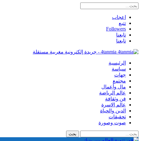
اعجاب
تتبع
Followers
تابعنا
تابعنا
4tanmia - جريدة إلكترونية مغربية مستقلة
الرئيسية
سياسة
جهات
مجتمع
مال وأعمال
عالم الرياضة
فن وثقافة
عالم الاسرة
الدين والحياة
تحقيقات
صوت وصورة