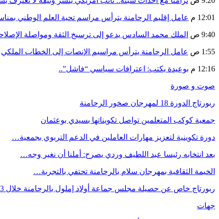
9:20 ص
تزامنا مع أحداث سبتة.. نائب أمريكي ينشر وثيقة لا تعترف ب
12:01 م
عامل إقليم الرحامنة يترأس مراسم تحية العلم الوطني بمنا
9:40 ص
الملك محمد السادس يدعو إلى ترسيخ الثقة ومواصلة الإص
1:55 ص
عامل الرحامنة يترأس مراسيم الإنصات إلى الخطاب الملكي
12:16 م
بوعيدة يكتب: اعترافات سياسي “فاشل”..
صوت و صورة
ربورتاج الدورة 18 لمهرجان صخور الرحامنة
جمعية كوكب المتعلمين تواصل تكويناتها بسيدي بوعثمان
دورة تكوينية لتعزيز مهارات العاملين في الدعم التربوي بجمعية…
بعد انتخابه رئيسا عبد اللطيف وردي يصرح: أملنا أن نغير وجه…
الخيمة الثقافية بمهرجان سلام بالرحامنة تحتفي بالتجربة…
ربورتاج خاص عن حصيلة مجلس جماعة أولاد إملول بالرحامنة خلال 3…
جهات