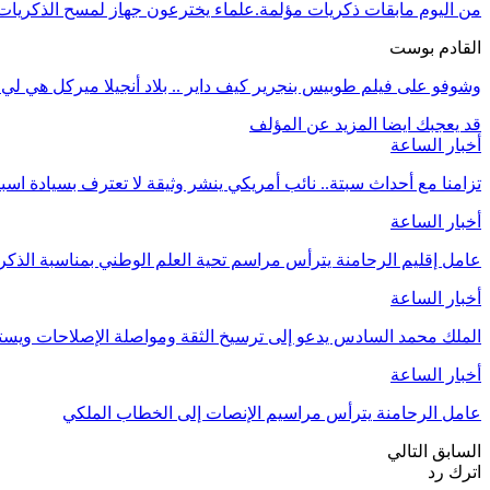
من اليوم مابقات ذكريات مؤلمة.علماء يخترعون جهاز لمسح الذكريات ا
القادم بوست
وشوفو على فيلم طوبيس بنجرير كيف داير .. بلاد أنجيلا ميركل هي ل
قد يعجبك ايضا
المزيد عن المؤلف
أخبار الساعة
تزامنا مع أحداث سبتة.. نائب أمريكي ينشر وثيقة لا تعترف بسيادة اسب
أخبار الساعة
عامل إقليم الرحامنة يترأس مراسم تحية العلم الوطني بمناسبة الذ
أخبار الساعة
الملك محمد السادس يدعو إلى ترسيخ الثقة ومواصلة الإصلاحات وي
أخبار الساعة
عامل الرحامنة يترأس مراسيم الإنصات إلى الخطاب الملكي
السابق
التالي
اترك رد