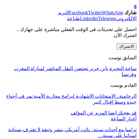
0
شارك
WhatsApp
Twitter
Facebook
البريد
الإلكتروني
Telegram
Linkedin
طباعة
احصل على تحديثات في الوقت الفعلي مباشرة على جهازك ،
اشترك الآن.
الاشتراك
السابق بوست
ساحة البحيرة بابن جرير تحتضن النقل المباشر لمباراة المغرب
وفرنسا
القادم بوست
الرحامنة.. الامتحانات الإشهادية لبرامج محاربة الأمية تمر في أجواء
جيدة وسط إقبال كبير
قد يعجبك ايضا
المزيد عن المؤلف
أخبار الساعة
تزامنا مع أحداث سبتة.. نائب أمريكي ينشر وثيقة لا تعترف بسيادة
اسبانيا على سبتة…