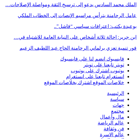
الملك محمد السادس يدعو إلى ترسيخ الثقة ومواصلة الإصلاحات…
عامل الرحامنة يترأس مراسيم الإنصات إلى الخطاب الملكي
بوعيدة يكتب: اعترافات سياسي “فاشل”..
ابن جرير: إحالة ثلاثة أشخاص على النيابة العامة للاشتباه في…
فور تنمية تعزي برلماني الرحامنة الحاج عبد اللطيف الزعيم
فايسبوك
انضم لنا على فايسبوك
تويتر
تابعنا على تويتر
يوتيوب
اشترك على يوتيوب
انستغرام
تابعنا على انستغرام
خلاصات الموقع
اشترك بخلاصات الموقع
الرئيسية
سياسة
جهات
مجتمع
مال وأعمال
عالم الرياضة
فن وثقافة
عالم الاسرة