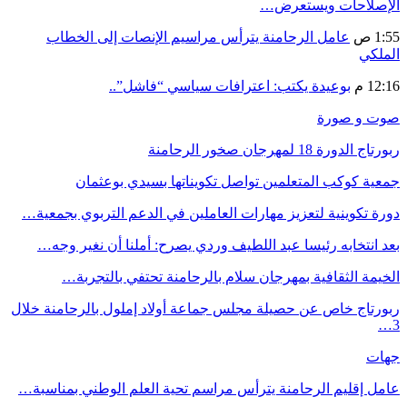
الإصلاحات ويستعرض…
1:55 ص
عامل الرحامنة يترأس مراسيم الإنصات إلى الخطاب
الملكي
12:16 م
بوعيدة يكتب: اعترافات سياسي “فاشل”..
صوت و صورة
ربورتاج الدورة 18 لمهرجان صخور الرحامنة
جمعية كوكب المتعلمين تواصل تكويناتها بسيدي بوعثمان
دورة تكوينية لتعزيز مهارات العاملين في الدعم التربوي بجمعية…
بعد انتخابه رئيسا عبد اللطيف وردي يصرح: أملنا أن نغير وجه…
الخيمة الثقافية بمهرجان سلام بالرحامنة تحتفي بالتجربة…
ربورتاج خاص عن حصيلة مجلس جماعة أولاد إملول بالرحامنة خلال
3…
جهات
عامل إقليم الرحامنة يترأس مراسم تحية العلم الوطني بمناسبة…