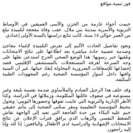
فور تنمية.مواقع
خيمت أجواء عارمة من الحزن والأسى العميقين في الأوساط
التربوية والأسرية بمدينة بني ملال، عقب وفاة مفجعة لتلميذة تبلغ
من العمر حوالي 14 سنة، كانت تتابع دراستها بالسنة الأولى إعدادي.
وتعود تفاصيل الحادث الأليم إلى تعرض التلميذة لإغماء مفاجئ
وصدمة عصبية حادة مباشرة بعد اطلاعها على نتائج الامتحانات
وتلقيها خبر رسوبها؛ هذا الوضع الصحي الحرج استدعى نقلها على
وجه السرعة لغرفة المستعجلات بالمستشفى الإقليمي قصد
إخضاعها للإسعافات الضرورية المحاولة إنقاذ حياتها، غير أن المنية
وافتها داخل أسوار المؤسسة الصحية رغم المجهودات الطبية
المكثفة.
وقد خلف هذا الرحيل الصادم والملأساوي صدمة نفسية بليغة وغير
مستوعبة في صفوف عائلتها المكلومة، وزملائها في الدراسة، وكذا
الأطر الإدارية والتربوية التي عاينت تفوقها وحضورها اليومي؛ وتحول
محيط المؤسسة التعليمية ومقر سكنى الضحية إلى مأتم حقيقي
خيم عليه البكاء من حدة الفاجعة التي تعيد إلى الواجهة نقاش
الضغط النفسي والرهاب الذي يرافق فترات الإعلان عن نتائج
الامتحانات الإشهادية والدراسية لدى الأطفال واليافعين؛ إنا لله وإنا
إليه راجعون.