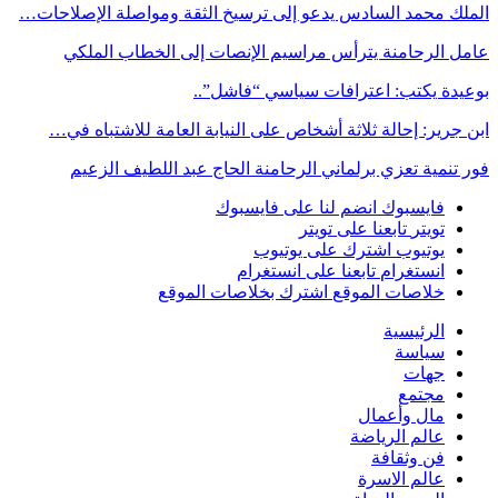
الملك محمد السادس يدعو إلى ترسيخ الثقة ومواصلة الإصلاحات…
عامل الرحامنة يترأس مراسيم الإنصات إلى الخطاب الملكي
بوعيدة يكتب: اعترافات سياسي “فاشل”..
ابن جرير: إحالة ثلاثة أشخاص على النيابة العامة للاشتباه في…
فور تنمية تعزي برلماني الرحامنة الحاج عبد اللطيف الزعيم
فايسبوك
انضم لنا على فايسبوك
تويتر
تابعنا على تويتر
يوتيوب
اشترك على يوتيوب
انستغرام
تابعنا على انستغرام
خلاصات الموقع
اشترك بخلاصات الموقع
الرئيسية
سياسة
جهات
مجتمع
مال وأعمال
عالم الرياضة
فن وثقافة
عالم الاسرة