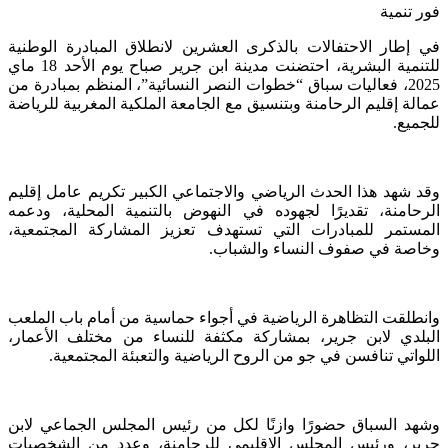
فور تنمية
في إطار الاحتفالات بالذكرى العشرين لانطلاق المبادرة الوطنية
للتنمية البشرية، احتضنت مدينة ابن جرير صباح يوم الأحد 18 ماي
2025، فعاليات سباق “خطوات النصر النسائية”، المنظم بمبادرة من
عمالة إقليم الرحامنة وبتنسيق مع الجامعة الملكية المغربية للرياضة
للجميع.
وقد شهد هذا الحدث الرياضي والاجتماعي الكبير تكريم عامل إقليم
الرحامنة، تقديرًا لجهوده في النهوض بالتنمية المحلية، ودعمه
المستمر للمبادرات التي تستهدف تعزيز المشاركة المجتمعية،
وخاصة في صفوف النساء والشباب.
وانطلقت التظاهرة الرياضية في أجواء حماسية من أمام باب الملعب
البلدي لابن جرير، بمشاركة مكثفة للنساء من مختلف الأعمار،
اللواتي تنافسن في جو من الروح الرياضية والتعبئة المجتمعية.
وشهد السباق حضورًا وازنًا لكل من رئيس المجلس الجماعي لابن
جرير، ورئيس المجلس الإقليمي للرحامنة، وعدد من الشخصيات