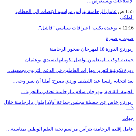
الإصلاحات ويستعرض…
1:55 ص
عامل الرحامنة يترأس مراسيم الإنصات إلى الخطاب
الملكي
12:16 م
بوعيدة يكتب: اعترافات سياسي “فاشل”..
صوت و صورة
ربورتاج الدورة 18 لمهرجان صخور الرحامنة
جمعية كوكب المتعلمين تواصل تكويناتها بسيدي بوعثمان
دورة تكوينية لتعزيز مهارات العاملين في الدعم التربوي بجمعية…
بعد انتخابه رئيسا عبد اللطيف وردي يصرح: أملنا أن نغير وجه…
الخيمة الثقافية بمهرجان سلام بالرحامنة تحتفي بالتجربة…
ربورتاج خاص عن حصيلة مجلس جماعة أولاد إملول بالرحامنة خلال
3…
جهات
عامل إقليم الرحامنة يترأس مراسم تحية العلم الوطني بمناسبة…