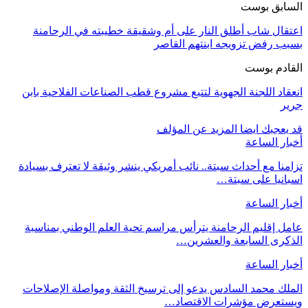
السابق بوست
اعتقال شاب أطلق النار على أم وشقيقة خطيبته في الرحامنة
بسبب رفض تزويجه ابنتهم القاصر
القادم بوست
انعقاد اللجنة الجهوية لتتبع مشروع قطب الصناعات الفلاحية بابن
جرير
قد يعجبك ايضا
المزيد عن المؤلف
أخبار الساعة
تزامنا مع أحداث سبتة.. نائب أمريكي ينشر وثيقة لا تعترف بسيادة
اسبانيا على سبتة…
أخبار الساعة
عامل إقليم الرحامنة يترأس مراسم تحية العلم الوطني بمناسبة
الذكرى السابعة والعشرين…
أخبار الساعة
الملك محمد السادس يدعو إلى ترسيخ الثقة ومواصلة الإصلاحات
ويستعرض مؤشرات الاقتصاد…