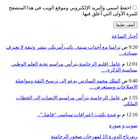
احفظ اسمي والبريد الإلكتروني وموقع الويب في هذا المتصفح
للمرة الأولى التي أعلق فيها.
أخبار الساعة
9:20 ص
تزامنا مع أحداث سبتة.. نائب أمريكي ينشر وثيقة لا تعترف
بسيادة…
12:01 م
عامل إقليم الرحامنة يترأس مراسم تحية العلم الوطني
بمناسبة الذكرى…
9:40 ص
الملك محمد السادس يدعو إلى ترسيخ الثقة ومواصلة
الإصلاحات ويستعرض…
1:55 ص
عامل الرحامنة يترأس مراسيم الإنصات إلى الخطاب
الملكي
12:16 م
بوعيدة يكتب: اعترافات سياسي “فاشل”..
صوت و صورة
ربورتاج الدورة 18 لمهرجان صخور الرحامنة