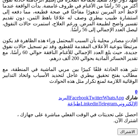
أكثر من 50 رأسًا من الأغنام في ظروف غامضة. بدأت الواقعة عندما
لاحظ أحد المربين تدهورًا مفاجئًا في صحة قطيعه، مما دفعه إلى
استشارة طبيب بيطري وصف له علاجًا باهظ الثمن، دون تقديم
تفسير واضح لطبيعة المرض. ورغم العلاج، استمرت حالات النفوق،
ليصل العدد الإجمالي إلى 56 رأسًا.
أفادت مصادر محلية بأن السبب المحتمل وراء هذه الظاهرة قد يكون
مرتبطًا بنوعية الأعلاف المقدمة للقطيع. وقد تم تسجيل حالات نفوق
جديدة، حيث بلغ العدد الإجمالي للأغنام النافقة حوالي 60 رأسًا، مع
تقدير الخسائر المادية بحوالي 200 ألف درهم.
تثير هذه الحادثة قلقًا كبيرًا بين مربي الماشية في المنطقة، مع
مطالب بفتح تحقيق بيطري عاجل لتحديد الأسباب واتخاذ التدابير
الوقائية اللازمة لمنع تكرار مثل هذه الحوادث
0
شارك
WhatsApp
Twitter
Facebook
البريد
الإلكتروني
Telegram
Linkedin
طباعة
احصل على تحديثات في الوقت الفعلي مباشرة على جهازك ،
اشترك الآن.
الاشتراك