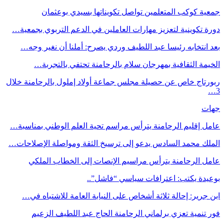
جمعية كوكب المتعلمين تواصل تكويناتها بسيدي بوعثمان
دورة تكوينية لتعزيز مهارات العاملين في الدعم التربوي بجمعية…
بعد انتخابه رئيسا عبد اللطيف وردي يصرح: أملنا أن نغير وجه…
الخيمة الثقافية بمهرجان سلام بالرحامنة تحتفي بالتجربة…
ربورتاج خاص عن حصيلة مجلس جماعة أولاد إملول بالرحامنة خلال
3…
جهات
عامل إقليم الرحامنة يترأس مراسم تحية العلم الوطني بمناسبة…
الملك محمد السادس يدعو إلى ترسيخ الثقة ومواصلة الإصلاحات…
عامل الرحامنة يترأس مراسيم الإنصات إلى الخطاب الملكي
بوعيدة يكتب: اعترافات سياسي “فاشل”..
ابن جرير: إحالة ثلاثة أشخاص على النيابة العامة للاشتباه في…
فور تنمية تعزي برلماني الرحامنة الحاج عبد اللطيف الزعيم