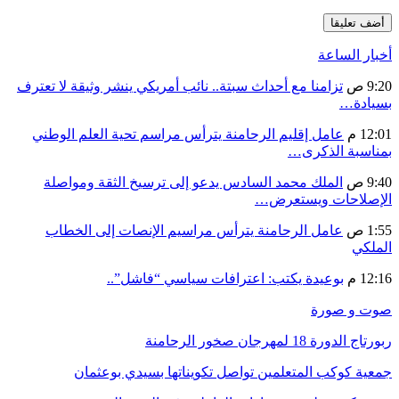
أخبار الساعة
9:20 ص
تزامنا مع أحداث سبتة.. نائب أمريكي ينشر وثيقة لا تعترف
بسيادة…
12:01 م
عامل إقليم الرحامنة يترأس مراسم تحية العلم الوطني
بمناسبة الذكرى…
9:40 ص
الملك محمد السادس يدعو إلى ترسيخ الثقة ومواصلة
الإصلاحات ويستعرض…
1:55 ص
عامل الرحامنة يترأس مراسيم الإنصات إلى الخطاب
الملكي
12:16 م
بوعيدة يكتب: اعترافات سياسي “فاشل”..
صوت و صورة
ربورتاج الدورة 18 لمهرجان صخور الرحامنة
جمعية كوكب المتعلمين تواصل تكويناتها بسيدي بوعثمان