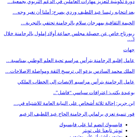
دورة تكوينية لتعزيز مهارات العاملين في الدعم التربوي بجمعية…
بعد انتخابه رئيسا عبد اللطيف وردي يصرح: أملنا أن نغير وجه…
الخيمة الثقافية بمهرجان سلام بالرحامنة تحتفي بالتجربة…
ربورتاج خاص عن حصيلة مجلس جماعة أولاد إملول بالرحامنة خلال
3…
جهات
عامل إقليم الرحامنة يترأس مراسم تحية العلم الوطني بمناسبة…
الملك محمد السادس يدعو إلى ترسيخ الثقة ومواصلة الإصلاحات…
عامل الرحامنة يترأس مراسيم الإنصات إلى الخطاب الملكي
بوعيدة يكتب: اعترافات سياسي “فاشل”..
ابن جرير: إحالة ثلاثة أشخاص على النيابة العامة للاشتباه في…
فور تنمية تعزي برلماني الرحامنة الحاج عبد اللطيف الزعيم
فايسبوك
انضم لنا على فايسبوك
تويتر
تابعنا على تويتر
يوتيوب
اشترك على يوتيوب