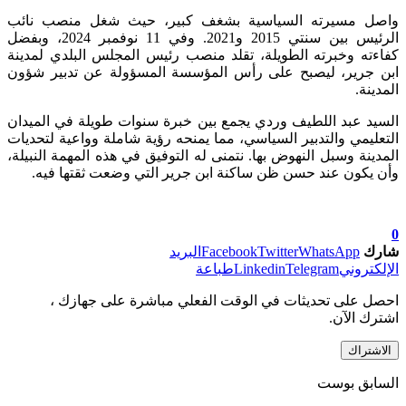
واصل مسيرته السياسية بشغف كبير، حيث شغل منصب نائب
الرئيس بين سنتي 2015 و2021. وفي 11 نوفمبر 2024، وبفضل
كفاءته وخبرته الطويلة، تقلد منصب رئيس المجلس البلدي لمدينة
ابن جرير، ليصبح على رأس المؤسسة المسؤولة عن تدبير شؤون
المدينة.
السيد عبد اللطيف وردي يجمع بين خبرة سنوات طويلة في الميدان
التعليمي والتدبير السياسي، مما يمنحه رؤية شاملة وواعية لتحديات
المدينة وسبل النهوض بها. نتمنى له التوفيق في هذه المهمة النبيلة،
وأن يكون عند حسن ظن ساكنة ابن جرير التي وضعت ثقتها فيه.
0
شارك
WhatsApp
Twitter
Facebook
البريد
الإلكتروني
Telegram
Linkedin
طباعة
احصل على تحديثات في الوقت الفعلي مباشرة على جهازك ،
اشترك الآن.
الاشتراك
السابق بوست