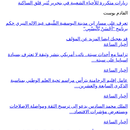
زيارات متكررة للأحياء الشعبية في بنجرير تُثير قلق الساكنة
القادم بوست
تعرف على مسار ابن مدينة اليوسفية الشِّيف عبد الإله النيري حكم
برنامج “أَحْسَنْ بَّاتِّيسْيِي”
قد يعجبك ايضا
المزيد عن المؤلف
أخبار الساعة
تزامنا مع أحداث سبتة.. نائب أمريكي ينشر وثيقة لا تعترف بسيادة
اسبانيا على سبتة…
أخبار الساعة
عامل إقليم الرحامنة يترأس مراسم تحية العلم الوطني بمناسبة
الذكرى السابعة والعشرين…
أخبار الساعة
الملك محمد السادس يدعو إلى ترسيخ الثقة ومواصلة الإصلاحات
ويستعرض مؤشرات الاقتصاد…
أخبار الساعة