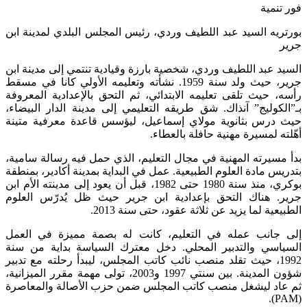
فور تنمية
بورتريه السيد عبد اللطيف وردي، رئيس المجلس البلدي لمدينة ابن
جرير
السيد عبد اللطيف وردي، شخصية بارزة وقيادية تنتمي إلى مدينة ابن
جرير، حيث ولد سنة 1959. نشأته وتعليمه الأولي كانا في مسقط
رأسه، حيث تلقى تعليمه الابتدائي، ثم التحق بالإعدادية المعروفة
بـ”الكوليج” آنذاك. شق طريقه التعليمي إلى مدينة الدار البيضاء،
حيث درس بثانوية مولاي إسماعيل، ليؤسس قاعدة معرفية متينة
أهّلته لمسيرة مهنية حافلة بالعطاء.
بدأ مسيرته المهنية في مجال التعليم، الذي حمل فيه رسالة سامية،
بتدريس مادة العلوم الطبيعية. عمل في البداية بمدينة أكادير، بمنطقة
بوكري، منذ سنة 1980 حتى 1982، قبل أن يعود إلى مدينته الأم ابن
جرير. هناك التحق بإعدادية ابن جرير حيث ظل يُدرّس العلوم
الطبيعية لما يزيد عن ثلاثة عقود، حتى سنة 2013.
إلى جانب عمله في التعليم، كانت له بصمة مميزة في العمل
السياسي والتدبير المحلي. دخل معترك السياسة بداية من سنة
1992، حيث تقلد منصب نائب كاتب المجلس، ليبدأ رحلته مع تدبير
شؤون المدينة. بين سنتي 1997 و2003، تولى مهمة مقرر الميزانية،
ثم عاد ليشغل منصب كاتب المجلس ضمن حزب الأصالة والمعاصرة
(PAM).