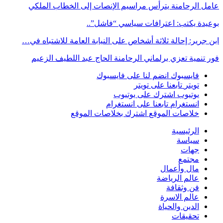
عامل الرحامنة يترأس مراسيم الإنصات إلى الخطاب الملكي
بوعيدة يكتب: اعترافات سياسي “فاشل”..
ابن جرير: إحالة ثلاثة أشخاص على النيابة العامة للاشتباه في…
فور تنمية تعزي برلماني الرحامنة الحاج عبد اللطيف الزعيم
فايسبوك
انضم لنا على فايسبوك
تويتر
تابعنا على تويتر
يوتيوب
اشترك على يوتيوب
انستغرام
تابعنا على انستغرام
خلاصات الموقع
اشترك بخلاصات الموقع
الرئيسية
سياسة
جهات
مجتمع
مال وأعمال
عالم الرياضة
فن وثقافة
عالم الاسرة
الدين والحياة
تحقيقات