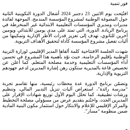
فور تنمية
افتُتِحت يوم الاثنين 23 دجنبر 2024 أشغال الدورة التكوينية الثانية
حول المصوغة الوطنية لمشروع المؤسسة المندمج، الموجهة لفائدة
مديرات ومديري المؤسسات التعليمية الابتدائية غير المنخرطة في
برنامج الريادة. الدورة، التي تمتد على مدى يومين للابتدائي ويومين
آخرين للثانوي، تهدف إلى تعزيز قدرات الأطر الإدارية وتمكينها من
آليات تفعيل مشروع المؤسسة كأداة لتحقيق الأهداف التربوية.
شهدت الجلسة الافتتاحية كلمة ألقاها المدير الإقليمي لوزارة التربية
الوطنية بإقليم الرحامنة، حيث نوّه بأهمية هذا المشروع في تحسين
أداء المؤسسات التعليمية وخدمة مصلحة المتعلم. كما أعلن عن
تخصيص قاعة بالمديرية ستكون رهن إشارة المديرين لدعم جهودهم
التربوية والإدارية.
وتضمّن برنامج الدورة عدة محطات رئيسية، منها تقاسم تجربة
“مدرسة رائدة”، استعراض آليات تنزيل التدبير المالي، وتنظيم
ورشات تطبيقية. كما تخلل اليوم الأول توزيع شهادات الإقرار على
المديرين الجدد، واختُتم بتقديم عرض من مسؤولي مصلحة التخطيط
والمركز الإقليمي للإعلام والابتكار حول استثمار مكون البنية المادية
ضمن منظومة “مسار”.