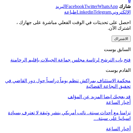
0
شارك
WhatsApp
Twitter
Facebook
البريد
الإلكتروني
Telegram
Linkedin
طباعة
احصل على تحديثات في الوقت الفعلي مباشرة على جهازك ،
اشترك الآن.
الاشتراك
السابق بوست
فتح باب الترشح لرئاسة مجلس جماعة الجبيلات بإقليم الرحامنة
القادم بوست
محكمة الاستئناف بمراكش تنظم يوماً دراسياً حول دور القاضي في
تحقيق النجاعة القضائية
قد يعجبك ايضا
المزيد عن المؤلف
أخبار الساعة
تزامنا مع أحداث سبتة.. نائب أمريكي ينشر وثيقة لا تعترف بسيادة
اسبانيا على سبتة…
أخبار الساعة