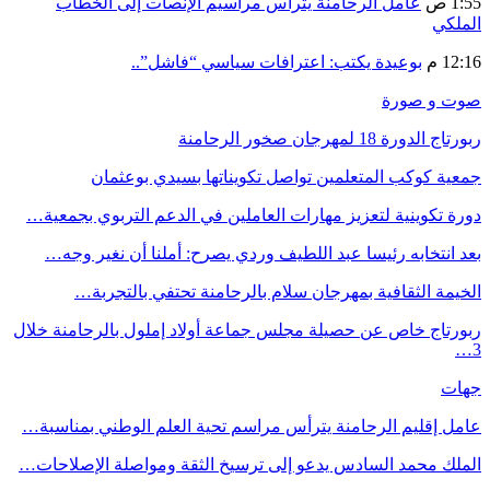
1:55 ص
عامل الرحامنة يترأس مراسيم الإنصات إلى الخطاب
الملكي
12:16 م
بوعيدة يكتب: اعترافات سياسي “فاشل”..
صوت و صورة
ربورتاج الدورة 18 لمهرجان صخور الرحامنة
جمعية كوكب المتعلمين تواصل تكويناتها بسيدي بوعثمان
دورة تكوينية لتعزيز مهارات العاملين في الدعم التربوي بجمعية…
بعد انتخابه رئيسا عبد اللطيف وردي يصرح: أملنا أن نغير وجه…
الخيمة الثقافية بمهرجان سلام بالرحامنة تحتفي بالتجربة…
ربورتاج خاص عن حصيلة مجلس جماعة أولاد إملول بالرحامنة خلال
3…
جهات
عامل إقليم الرحامنة يترأس مراسم تحية العلم الوطني بمناسبة…
الملك محمد السادس يدعو إلى ترسيخ الثقة ومواصلة الإصلاحات…