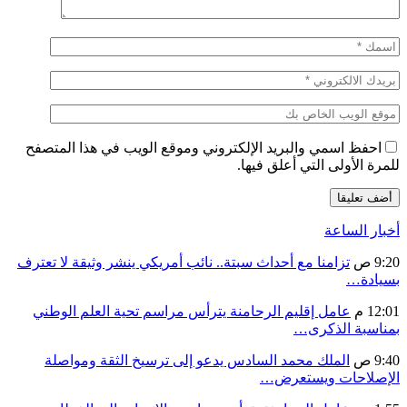
احفظ اسمي والبريد الإلكتروني وموقع الويب في هذا المتصفح
للمرة الأولى التي أعلق فيها.
أخبار الساعة
9:20 ص
تزامنا مع أحداث سبتة.. نائب أمريكي ينشر وثيقة لا تعترف
بسيادة…
12:01 م
عامل إقليم الرحامنة يترأس مراسم تحية العلم الوطني
بمناسبة الذكرى…
9:40 ص
الملك محمد السادس يدعو إلى ترسيخ الثقة ومواصلة
الإصلاحات ويستعرض…