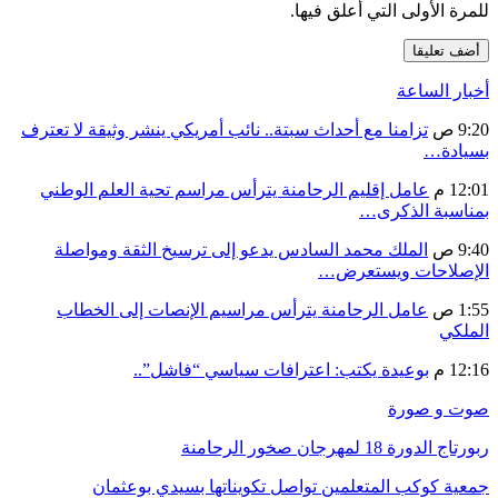
للمرة الأولى التي أعلق فيها.
أخبار الساعة
9:20 ص
تزامنا مع أحداث سبتة.. نائب أمريكي ينشر وثيقة لا تعترف
بسيادة…
12:01 م
عامل إقليم الرحامنة يترأس مراسم تحية العلم الوطني
بمناسبة الذكرى…
9:40 ص
الملك محمد السادس يدعو إلى ترسيخ الثقة ومواصلة
الإصلاحات ويستعرض…
1:55 ص
عامل الرحامنة يترأس مراسيم الإنصات إلى الخطاب
الملكي
12:16 م
بوعيدة يكتب: اعترافات سياسي “فاشل”..
صوت و صورة
ربورتاج الدورة 18 لمهرجان صخور الرحامنة
جمعية كوكب المتعلمين تواصل تكويناتها بسيدي بوعثمان