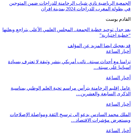
الجمعية الرياضية نادي شباب الرحامنة للدراجات ضمن المتوجين
في بطولة المغرب للدراجات 2024 بمدينة افران
القادم بوست
بعد جدل توحيد خطبة الجمعة.. المجلس العلمي الأعلى يتراجع ويعلنها
“خطبة اختيارية”
قد يعجبك ايضا
المزيد عن المؤلف
أخبار الساعة
تزامنا مع أحداث سبتة.. نائب أمريكي ينشر وثيقة لا تعترف بسيادة
اسبانيا على سبتة…
أخبار الساعة
عامل إقليم الرحامنة يترأس مراسم تحية العلم الوطني بمناسبة
الذكرى السابعة والعشرين…
أخبار الساعة
الملك محمد السادس يدعو إلى ترسيخ الثقة ومواصلة الإصلاحات
ويستعرض مؤشرات الاقتصاد…
أخبار الساعة