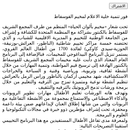
الاشتراك
فور تنمية خلية الاعلام لمخيم الفوسفاط
تحت شعار «مخيم بألوان الحياة» المنظم من طرف المجمع الشريف
للفوسفاط بالكنتور بشراكة مع المنظمة المتحدة للكشافة و إشراف
من الجامعة الوطنية للتخييم و المديرية الاقليمية للشباب، و الذي
تحتضنه خمسة مراكز تخييم شاطئية (الناظور- العرائش-بوزنيقة-
الحوزية-سيدي كاوكي) لفائدة 1700 من أطفال العالم القروي،
يستمر تنزيل البرنامج البيداغوجي للمخيمات، فبالإضافة إلى البرنامج
العام المعتاد الذي دأبت عليه مخيمات المجمع الشريف للفوسفاط
بالكنتور الهادفة إلى ترسيخ قيم المواطنة، وتنمية المهارات من خلال
أنشطة ثقافية، وتربوية، ورياضية وفنية و السباحة والخراجات
الاستكشافية، شهد مخيمي اركمان بالناظور وراس الرمل بالعرائش
تنظيم أنشطة نوعية ومتميزة تمزج بين الترفيه والتعليم من خلال
برمجة ورشات تدمج الروبوتيك بالترفيه والتثقيف .
وتهدف هاته الورشات تعليم الأطفال مهارات تطوير الروبوتات
والذكاء الاصطناعي والاستمتاع بمجموعة من الأنشطة التفاعلية مع
الربوتات والتي من شأنها إطلاق العنان لإبداعاتهم ضمن بيئة داعمة
ومحفزة، تحت إشراف مؤطرين ذوو خبرة في مجالات التكنولوجيا و
العلوم و البرمجة.
ولمعرفة مدى تفاعل الأطفال المستفيدين مع هذا البرنامج التخييمي
استقينا التصريحات التالية: