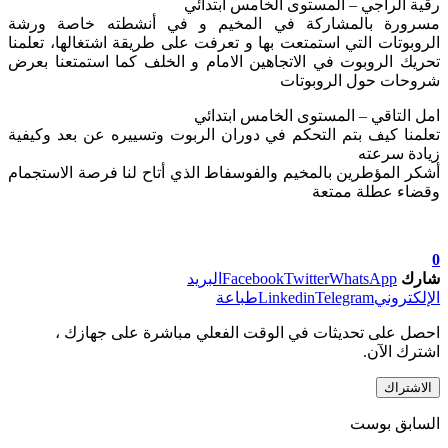
رقية الراجي – المستوى الخامس ابتدائي
مسرورة بالمشاركة في المخيم و في أنشطته خاصة ورشة
الروبوتات التي استمتعت بها و تعرفت على طريقة اشتغالها، تعلمنا
تحريك الروبوت في الاتجاهين الامام و الخلف كما استمتعنا بعرض
شروحات حول الروبوتات
امل التاقي – المستوى الخامس ابتدائي
تعلمنا كيف بتم التحكم في دوران الربوت وتسييره عن بعد وكيفية
زيادة سرعته
أشكر المؤطرين بالمخيم والفوسفاط الذي أتاح لنا فرصة الاستجمام
وقضاء عطلة ممتعة
0
شارك
WhatsApp
Twitter
Facebook
البريد
الإلكتروني
Telegram
Linkedin
طباعة
احصل على تحديثات في الوقت الفعلي مباشرة على جهازك ،
اشترك الآن.
الاشتراك
السابق بوست