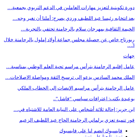
دورة تكوينية لتعزيز مهارات العاملين في الدعم التربوي بجمعية…
بعد انتخابه رئيسا عبد اللطيف وردي يصرح: أملنا أن نغير وجه…
الخيمة الثقافية بمهرجان سلام بالرحامنة تحتفي بالتجربة…
ربورتاج خاص عن حصيلة مجلس جماعة أولاد إملول بالرحامنة خلال
3…
جهات
عامل إقليم الرحامنة يترأس مراسم تحية العلم الوطني بمناسبة…
الملك محمد السادس يدعو إلى ترسيخ الثقة ومواصلة الإصلاحات…
عامل الرحامنة يترأس مراسيم الإنصات إلى الخطاب الملكي
بوعيدة يكتب: اعترافات سياسي “فاشل”..
ابن جرير: إحالة ثلاثة أشخاص على النيابة العامة للاشتباه في…
فور تنمية تعزي برلماني الرحامنة الحاج عبد اللطيف الزعيم
فايسبوك
انضم لنا على فايسبوك
تويتر
تابعنا على تويتر