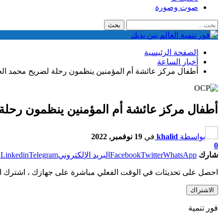
صوت وصورة
الصفحة الرئيسية
أخبار الساعة
أطفال مركز عائشة أم المؤمنين ينظمون رحلة لضريح محمد ال
أطفال مركز عائشة أم المؤمنين ينظمون رحلة
بواسطة
khalid
في
19 نوفمبر, 2022
0
شارك
WhatsApp
Twitter
Facebook
البريد الإلكتروني
Telegram
Linkedin
ط
احصل على تحديثات في الوقت الفعلي مباشرة على جهازك ، اشترك ال
الاشتراك
فور تنمية