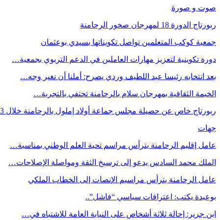
صوت و صورة
ربورتاج الدورة 18 لمهرجان صخور الرحامنة
جمعية كوكب المتعلمين تواصل تكويناتها بسيدي بوعثمان
دورة تكوينية لتعزيز مهارات العاملين في الدعم التربوي بجمعية…
بعد انتخابه رئيسا عبد اللطيف وردي يصرح: أملنا أن نغير وجه…
الخيمة الثقافية بمهرجان سلام بالرحامنة تحتفي بالتجربة…
ربورتاج خاص عن حصيلة مجلس جماعة أولاد إملول بالرحامنة خلال 3…
جهات
عامل إقليم الرحامنة يترأس مراسم تحية العلم الوطني بمناسبة…
الملك محمد السادس يدعو إلى ترسيخ الثقة ومواصلة الإصلاحات…
عامل الرحامنة يترأس مراسيم الإنصات إلى الخطاب الملكي
بوعيدة يكتب: اعترافات سياسي “فاشل”..
ابن جرير: إحالة ثلاثة أشخاص على النيابة العامة للاشتباه في…