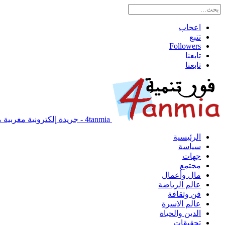
اعجاب
تتبع
Followers
تابعنا
تابعنا
4tanmia - جريدة إلكترونية مغربية مستقلة
الرئيسية
سياسة
جهات
مجتمع
مال وأعمال
عالم الرياضة
فن وثقافة
عالم الاسرة
الدين والحياة
تحقيقات