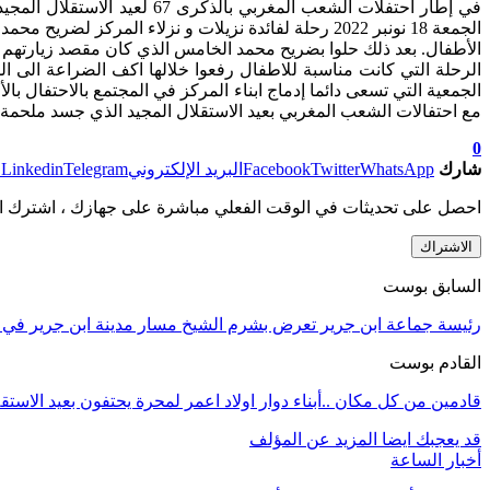
في إطار احتفلات الشعب الم
الجمعة 18 نونبر 2022 رحلة لفائدة نزيلات و نزلاء ال
الأطفال. بعد ذلك حلوا بضريح محمد الخامس الذي كان مقصد زيارتهم ، 
الرحلة التي كانت مناسبة للاطفال رفعوا خلالها اكف الضراعة الى 
الجمعية التي تسعى دائما إدماج ابناء المركز في المجتمع بالاحتفال بالأ
مع احتفالات الشعب المغربي بعيد الاستقلال المجيد الذي جسد ملحمة
0
شارك
WhatsApp
Twitter
Facebook
البريد الإلكتروني
Telegram
Linkedin
ط
احصل على تحديثات في الوقت الفعلي مباشرة على جهازك ، اشترك ال
الاشتراك
السابق بوست
رئيسة جماعة ابن جرير تعرض بشرم الشيخ مسار مدينة ابن جرير في بر
القادم بوست
قادمين من كل مكان ..أبناء دوار اولاد اعمر لمحرة يحتفون بعيد الاستق
قد يعجبك ايضا
المزيد عن المؤلف
أخبار الساعة