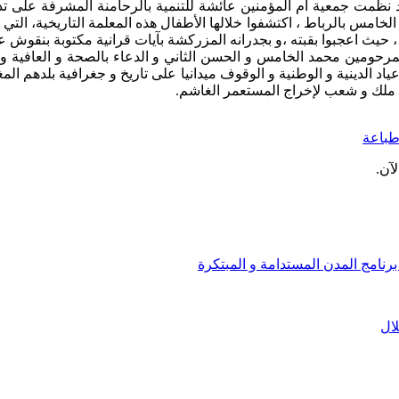
غربي بالذكرى 67 لعيد الاستقلال المجيد نظمت جمعية ام المؤمنين عائشة للتنمية بالرح
مركز لضريح محمد الخامس بالرباط ، اكتشفوا خلالها الأطفال هذه المعلمة التا
حيث اعجبوا بقبته ،و بجدرانه المزركشة بآيات قرانية مكتوبة بنقوش عم
المرحومين محمد الخامس و الحسن الثاني و الدعاء بالصحة و العافية
عياد الدينية و الوطنية و الوقوف ميدانيا على تاريخ و جغرافية بلدهم الم
 ملك و شعب لإخراج المستعمر الغاشم.
باعة
آن.
نامج المدن المستدامة و المبتكرة
لال