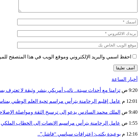
احفظ اسمي والبريد الإلكتروني وموقع الويب في هذا المتصفح للمرة 
أخبار الساعة
9:20 ص
تزامنا مع أحداث سبتة.. نائب أمريكي ينشر وثيقة لا تعترف ب
12:01 م
عامل إقليم الرحامنة يترأس مراسم تحية العلم الوطني بمنا
9:40 ص
الملك محمد السادس يدعو إلى ترسيخ الثقة ومواصلة الإص
1:55 ص
عامل الرحامنة يترأس مراسيم الإنصات إلى الخطاب الملكي
12:16 م
بوعيدة يكتب: اعترافات سياسي “فاشل”..