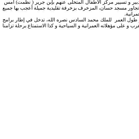
امنة المشرفة على تدبير و تسيير مركز الأطفال المتخلى عنهم بإبن جرير ( نظمت) أمس
ريخية، التي تجاور مسجد حسان، المزخرف بزخرفة تقليدية جميلة أعجب بها جميع
رانية.
 و طول العمر للملك محمد السادس نصره الله، تدخل في إطار برامج
غرب و على مؤهلاته العمرانية و السياحية و كذا الاستمتاع برحلة تزامنا