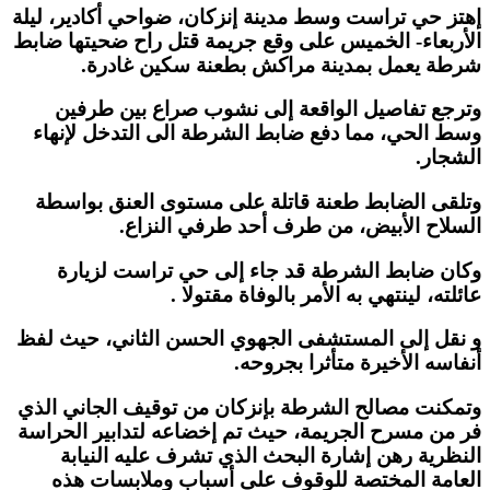
إهتز حي تراست وسط مدينة إنزكان، ضواحي أكادير، ليلة
الأربعاء- الخميس على وقع جريمة قتل راح ضحيتها ضابط
شرطة يعمل بمدينة مراكش بطعنة سكين غادرة.
وترجع تفاصيل الواقعة إلى نشوب صراع بين طرفين
وسط الحي، مما دفع ضابط الشرطة الى التدخل لإنهاء
الشجار.
وتلقى الضابط طعنة قاتلة على مستوى العنق بواسطة
السلاح الأبيض، من طرف أحد طرفي النزاع.
وكان ضابط الشرطة قد جاء إلى حي تراست لزيارة
عائلته، لينتهي به الأمر بالوفاة مقتولا .
و نقل إلى المستشفى الجهوي الحسن الثاني، حيث لفظ
أنفاسه الأخيرة متأثرا بجروحه.
وتمكنت مصالح الشرطة بإنزكان من توقيف الجاني الذي
فر من مسرح الجريمة، حيث تم إخضاعه لتدابير الحراسة
النظرية رهن إشارة البحث الذي تشرف عليه النيابة
العامة المختصة للوقوف على أسباب وملابسات هذه