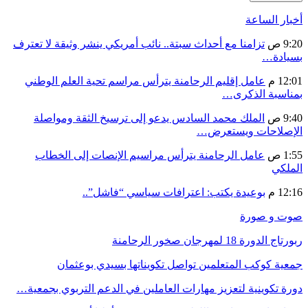
أخبار الساعة
9:20 ص
تزامنا مع أحداث سبتة.. نائب أمريكي ينشر وثيقة لا تعترف
بسيادة…
12:01 م
عامل إقليم الرحامنة يترأس مراسم تحية العلم الوطني
بمناسبة الذكرى…
9:40 ص
الملك محمد السادس يدعو إلى ترسيخ الثقة ومواصلة
الإصلاحات ويستعرض…
1:55 ص
عامل الرحامنة يترأس مراسيم الإنصات إلى الخطاب
الملكي
12:16 م
بوعيدة يكتب: اعترافات سياسي “فاشل”..
صوت و صورة
ربورتاج الدورة 18 لمهرجان صخور الرحامنة
جمعية كوكب المتعلمين تواصل تكويناتها بسيدي بوعثمان
دورة تكوينية لتعزيز مهارات العاملين في الدعم التربوي بجمعية…