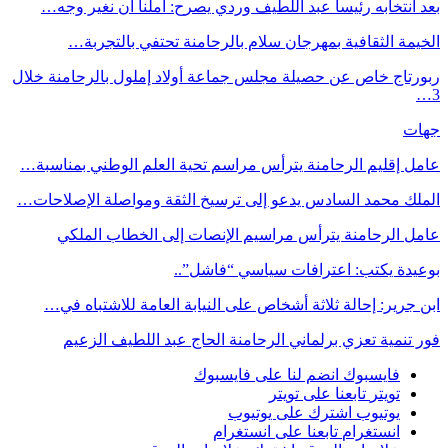
بعد انتخابه رئيسا عبد اللطيف وردي يصرح: أملنا أن نغير وجه…
الخيمة الثقافية بمهرجان سلام بالرحامنة تحتفي بالتجربة…
ربورتاج خاص عن حصيلة مجلس جماعة أولاد إملول بالرحامنة خلال
3…
جهات
عامل إقليم الرحامنة يترأس مراسم تحية العلم الوطني بمناسبة…
الملك محمد السادس يدعو إلى ترسيخ الثقة ومواصلة الإصلاحات…
عامل الرحامنة يترأس مراسيم الإنصات إلى الخطاب الملكي
بوعيدة يكتب: اعترافات سياسي “فاشل”..
ابن جرير: إحالة ثلاثة أشخاص على النيابة العامة للاشتباه في…
فور تنمية تعزي برلماني الرحامنة الحاج عبد اللطيف الزعيم
فايسبوك
انضم لنا على فايسبوك
تويتر
تابعنا على تويتر
يوتيوب
اشترك على يوتيوب
انستغرام
تابعنا على انستغرام