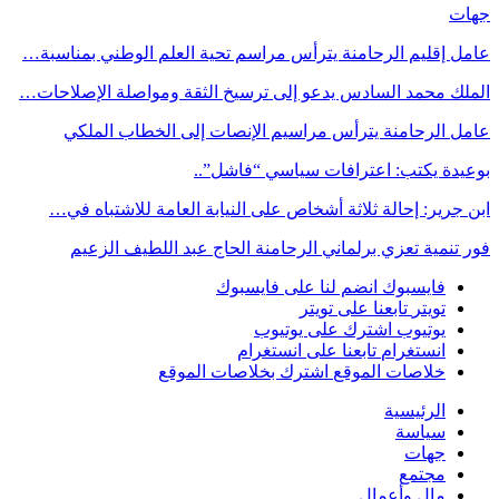
جهات
عامل إقليم الرحامنة يترأس مراسم تحية العلم الوطني بمناسبة…
الملك محمد السادس يدعو إلى ترسيخ الثقة ومواصلة الإصلاحات…
عامل الرحامنة يترأس مراسيم الإنصات إلى الخطاب الملكي
بوعيدة يكتب: اعترافات سياسي “فاشل”..
ابن جرير: إحالة ثلاثة أشخاص على النيابة العامة للاشتباه في…
فور تنمية تعزي برلماني الرحامنة الحاج عبد اللطيف الزعيم
فايسبوك
انضم لنا على فايسبوك
تويتر
تابعنا على تويتر
يوتيوب
اشترك على يوتيوب
انستغرام
تابعنا على انستغرام
خلاصات الموقع
اشترك بخلاصات الموقع
الرئيسية
سياسة
جهات
مجتمع
مال وأعمال