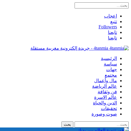
اعجاب
تتبع
Followers
تابعنا
تابعنا
4tanmia - جريدة إلكترونية مغربية مستقلة
الرئيسية
سياسة
جهات
مجتمع
مال وأعمال
عالم الرياضة
فن وثقافة
عالم الاسرة
الدين والحياة
تحقيقات
صوت وصورة