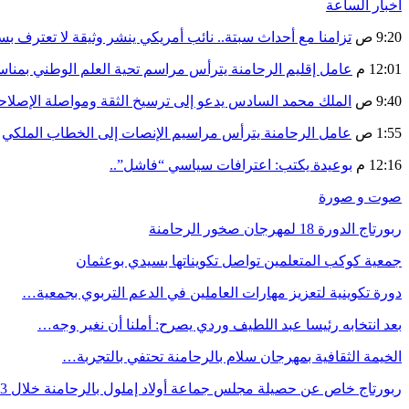
أخبار الساعة
9:20 ص
تزامنا مع أحداث سبتة.. نائب أمريكي ينشر وثيقة لا تعترف ب
12:01 م
عامل إقليم الرحامنة يترأس مراسم تحية العلم الوطني بمنا
9:40 ص
الملك محمد السادس يدعو إلى ترسيخ الثقة ومواصلة الإص
1:55 ص
عامل الرحامنة يترأس مراسيم الإنصات إلى الخطاب الملكي
12:16 م
بوعيدة يكتب: اعترافات سياسي “فاشل”..
صوت و صورة
ربورتاج الدورة 18 لمهرجان صخور الرحامنة
جمعية كوكب المتعلمين تواصل تكويناتها بسيدي بوعثمان
دورة تكوينية لتعزيز مهارات العاملين في الدعم التربوي بجمعية…
بعد انتخابه رئيسا عبد اللطيف وردي يصرح: أملنا أن نغير وجه…
الخيمة الثقافية بمهرجان سلام بالرحامنة تحتفي بالتجربة…
ربورتاج خاص عن حصيلة مجلس جماعة أولاد إملول بالرحامنة خلال 3…