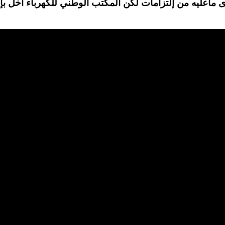
عليه من إلتزامات لكن المكتب الوطني للكهرباء اخل بإلتز