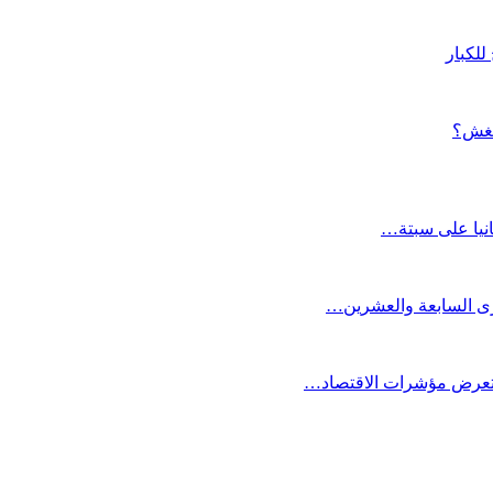
لكبار
الغش؟
انيا على سبتة…
كرى السابعة والعشرين…
ستعرض مؤشرات الاقتصاد…