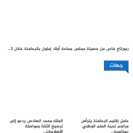
ربورتاج خاص عن حصيلة مجلس جماعة أولاد إملول بالرحامنة خلال 3…
جهات
عامل إقليم الرحامنة يترأس
الملك محمد السادس يدعو إلى
مراسم تحية العلم الوطني
ترسيخ الثقة ومواصلة
بمناسبة…
الإصلاحات…