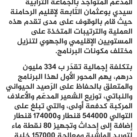
المدعّم المتواجد بالجماعة التّرابية
سيدي بوعثمان التّابعة لإقليم الرحامنة
حيث قام بالوقوف على مدى تقدم هذه
العملية والترتيبات المتخذة على
المستويين الإقليمي والجهوي لتنزيل
مختلف مكونات البرنامج.
بتكلفة إجمالية تقدّر ب 334 مليون
درهم، يهم المحور الأول لهذا البرنامج
والمتعلق بالحفاظ على الرّصيد الحيواني
والنباتي، توزيع الشعير المدعّم والأعلاف
المركبة كدفعة أولى، والتي تبلغ على
التوالي 544000 قنطار و174000 قنطار
إضافة إلى إحداث وتجهيز 80 نقطة ماء
لتوريد الماشية ومعالجة 157000 خلية