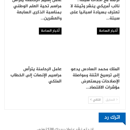
تزامنا مع أحداث سبتة..
عامل إقليم الرحامنة يترأس
نائب أمريكي ينشر وثيقة لا
مراسم تحية العلم الوطني
تعترف بسيادة اسبانيا على
بمناسبة الذكرى السابعة
سبتة…
والعشرين…
أخبار الساعة
أخبار الساعة
الملك محمد السادس يدعو
عامل الرحامنة يترأس
إلى ترسيخ الثقة ومواصلة
مراسيم الإنصات إلى الخطاب
الإصلاحات ويستعرض
الملكي
مؤشرات الاقتصاد…
السابق
التالي
اترك رد
لن يتم نشر عنوان بريدك الإلكتروني.