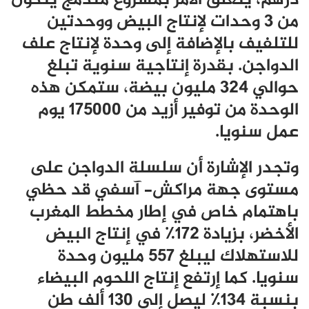
درهم، يتعلق الأمر بمشروع مندمج يتكوّن
من 3 وحدات لإنتاج البيض ووحدتين
للتلفيف بالإضافة إلى وحدة لإنتاج علف
الدواجن. بقدرة إنتاجية سنوية تبلغ
حوالي 324 مليون بيضة، ستمكن هذه
الوحدة من توفير أزيد من 175000 يوم
عمل سنويا.
وتجدر الإشارة أن سلسلة الدواجن على
مستوى جهة مراكش- آسفي قد حظي
باهتمام خاص في إطار مخطط المغرب
الأخضر، بزيادة 172٪ في إنتاج البيض
للاستهلاك ليبلغ 557 مليون وحدة
سنويا. كما إرتفع إنتاج اللحوم البيضاء
بنسبة 134٪ ليصل إلى 130 ألف طن