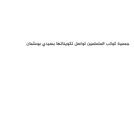
جمعية كوكب المتعلمين تواصل تكويناتها بسيدي بوعثمان