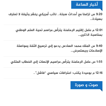
أخبار الساعة
9:20 ص
تزامنا مع أحداث سبتة.. نائب أمريكي ينشر وثيقة لا تعترف
بسيادة…
12:01 م
عامل إقليم الرحامنة يترأس مراسم تحية العلم الوطني
بمناسبة الذكرى…
9:40 ص
الملك محمد السادس يدعو إلى ترسيخ الثقة ومواصلة
الإصلاحات ويستعرض…
1:55 ص
عامل الرحامنة يترأس مراسيم الإنصات إلى الخطاب الملكي
12:16 م
بوعيدة يكتب: اعترافات سياسي “فاشل”..
صوت و صورة