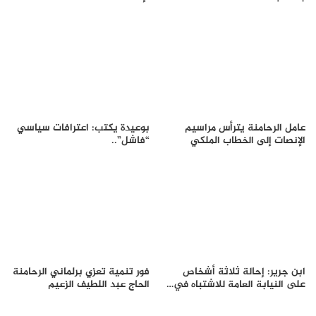
عامل الرحامنة يترأس مراسيم
بوعيدة يكتب: اعترافات سياسي
الإنصات إلى الخطاب الملكي
“فاشل”..
ابن جرير: إحالة ثلاثة أشخاص
فور تنمية تعزي برلماني الرحامنة
على النيابة العامة للاشتباه في…
الحاج عبد اللطيف الزعيم