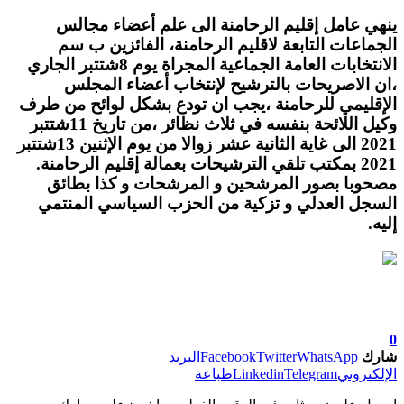
ينهي عامل إقليم الرحامنة الى علم أعضاء مجالس
الجماعات التابعة لاقليم الرحامنة، الفائزين ب سم
الانتخابات العامة الجماعية المجراة يوم 8شتتبر الجاري
،ان الاصريحات بالترشيح لإنتخاب أعضاء المجلس
الإقليمي للرحامنة ،يجب ان تودع بشكل لوائح من طرف
وكيل اللائحة بنفسه في ثلاث نظائر ،من تاريخ 11شتتبر
2021 الى غاية الثانية عشر زوالا من يوم الإثنين 13شتتبر
2021 بمكتب تلقي الترشيحات بعمالة إقليم الرحامنة.
مصحوبا بصور المرشحين و المرشحات و كذا بطائق
السجل العدلي و تزكية من الحزب السياسي المنتمي
إليه.
0
شارك
WhatsApp
Twitter
Facebook
البريد
الإلكتروني
Telegram
Linkedin
طباعة