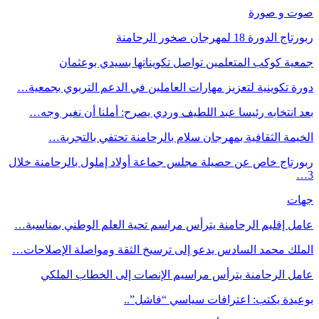
صوت و صورة
ربورتاج الدورة 18 لمهرجان صخور الرحامنة
جمعية كوكب المتعلمين تواصل تكويناتها بسيدي بوعثمان
دورة تكوينية لتعزيز مهارات العاملين في الدعم التربوي بجمعية…
بعد انتخابه رئيسا عبد اللطيف وردي يصرح: أملنا أن نغير وجه…
الخيمة الثقافية بمهرجان سلام بالرحامنة تحتفي بالتجربة…
ربورتاج خاص عن حصيلة مجلس جماعة أولاد إملول بالرحامنة خلال
3…
جهات
عامل إقليم الرحامنة يترأس مراسم تحية العلم الوطني بمناسبة…
الملك محمد السادس يدعو إلى ترسيخ الثقة ومواصلة الإصلاحات…
عامل الرحامنة يترأس مراسيم الإنصات إلى الخطاب الملكي
بوعيدة يكتب: اعترافات سياسي “فاشل”..