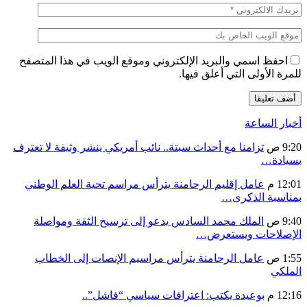
احفظ اسمي والبريد الإلكتروني وموقع الويب في هذا المتصفح
للمرة الأولى التي أعلق فيها.
أخبار الساعة
9:20 ص
تزامنا مع أحداث سبتة.. نائب أمريكي ينشر وثيقة لا تعترف
بسيادة…
12:01 م
عامل إقليم الرحامنة يترأس مراسم تحية العلم الوطني
بمناسبة الذكرى…
9:40 ص
الملك محمد السادس يدعو إلى ترسيخ الثقة ومواصلة
الإصلاحات ويستعرض…
1:55 ص
عامل الرحامنة يترأس مراسيم الإنصات إلى الخطاب
الملكي
12:16 م
بوعيدة يكتب: اعترافات سياسي “فاشل”..