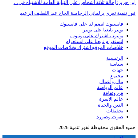
ابن جرير: إحالة ثلاثة أشخاص على النيابة العامة للاشتباه في…
فور تنمية تعزي برلماني الرحامنة الحاج عبد اللطيف الزعيم
فايسبوك
انضم لنا على فايسبوك
تويتر
تابعنا على تويتر
يوتيوب
اشترك على يوتيوب
انستغرام
تابعنا على انستغرام
خلاصات الموقع
اشترك بخلاصات الموقع
الرئيسية
سياسة
جهات
مجتمع
مال وأعمال
عالم الرياضة
فن وثقافة
عالم الاسرة
الدين والحياة
تحقيقات
صوت وصورة
جميع الحقوق محفوظة لفور تنمية 2026