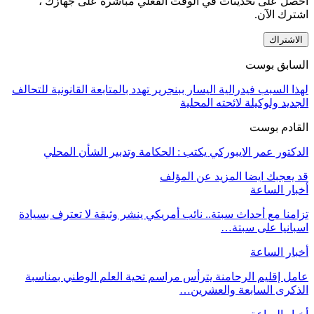
احصل على تحديثات في الوقت الفعلي مباشرة على جهازك ،
اشترك الآن.
الاشتراك
السابق بوست
لهذا السبب فيدرالية اليسار ببنجرير تهدد بالمتابعة القانونية للتحالف
الجديد ولوكيلة لائحته المحلية
القادم بوست
الدكتور عمر الايبوركي يكتب : الحكامة وتدبير الشأن المحلي
قد يعجبك ايضا
المزيد عن المؤلف
أخبار الساعة
تزامنا مع أحداث سبتة.. نائب أمريكي ينشر وثيقة لا تعترف بسيادة
اسبانيا على سبتة…
أخبار الساعة
عامل إقليم الرحامنة يترأس مراسم تحية العلم الوطني بمناسبة
الذكرى السابعة والعشرين…