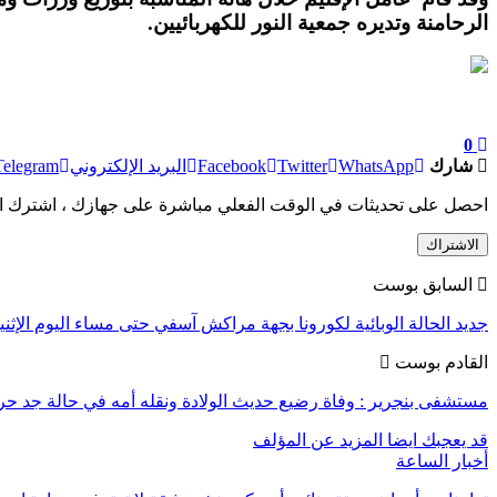
الرحامنة وتديره جمعية النور للكهربائيين.
0
شارك
WhatsApp
Twitter
Facebook
البريد الإلكتروني
Telegram
احصل على تحديثات في الوقت الفعلي مباشرة على جهازك ، اشترك ال
الاشتراك
السابق بوست
جديد الحالة الوبائية لكورونا بجهة مراكش آسفي حتى مساء اليوم الإثني
القادم بوست
مستشفى بنجرير : وفاة رضيع حديث الولادة ونقله أمه في حالة جد 
قد يعجبك ايضا
المزيد عن المؤلف
أخبار الساعة