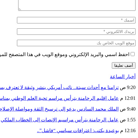
احفظ اسمي والبريد الإلكتروني وموقع الويب في هذا المتصفح للمرة 
أخبار الساعة
9:20 ص
تزامنا مع أحداث سبتة.. نائب أمريكي ينشر وثيقة لا تعترف ب
12:01 م
عامل إقليم الرحامنة يترأس مراسم تحية العلم الوطني بمنا
9:40 ص
الملك محمد السادس يدعو إلى ترسيخ الثقة ومواصلة الإص
1:55 ص
عامل الرحامنة يترأس مراسيم الإنصات إلى الخطاب الملكي
12:16 م
بوعيدة يكتب: اعترافات سياسي “فاشل”..