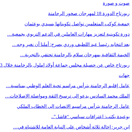
صوت و صورة
ربورتاج الدورة 18 لمهرجان صخور الرحامنة
جمعية كوكب المتعلمين تواصل تكويناتها بسيدي بوعثمان
دورة تكوينية لتعزيز مهارات العاملين في الدعم التربوي بجمعية…
بعد انتخابه رئيسا عبد اللطيف وردي يصرح: أملنا أن نغير وجه…
الخيمة الثقافية بمهرجان سلام بالرحامنة تحتفي بالتجربة…
ربورتاج خاص عن حصيلة مجلس جماعة أولاد إملول بالرحامنة خلال 3…
جهات
عامل إقليم الرحامنة يترأس مراسم تحية العلم الوطني بمناسبة…
الملك محمد السادس يدعو إلى ترسيخ الثقة ومواصلة الإصلاحات…
عامل الرحامنة يترأس مراسيم الإنصات إلى الخطاب الملكي
بوعيدة يكتب: اعترافات سياسي “فاشل”..
ابن جرير: إحالة ثلاثة أشخاص على النيابة العامة للاشتباه في…