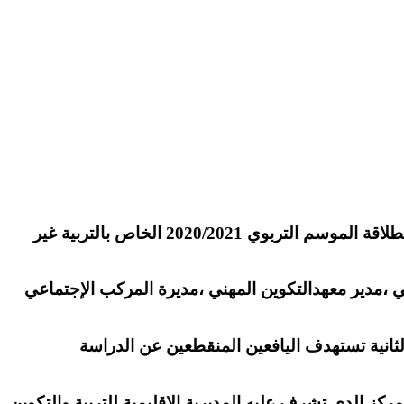
من أجل تكوين و إدماج الشباب في سوق الشغل بمركب الإدماج الإجتماعي الصداقة أعطيت اليوم الإثنين 17 أكتوبر إنطلاقة الموسم التربوي 2020/2021 الخاص بالتربية غير
طني ،مدير معهدالتكوين المهني ،مديرة المركب الإجتماعي
الثانية تستهدف اليافعين المنقطعين عن الدراسة
بتوزيع وزرات ومحافظ بلوازمها المدرسية على حوالي 40 مستفيد من هدا المركز الدي تشرف عليه المديرية الإقليمية للتربية والتكوين