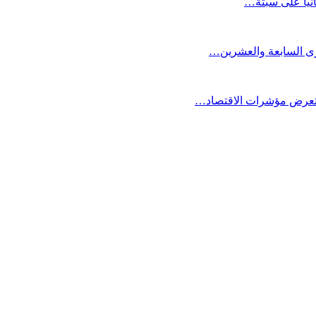
انيا على سبتة…
كرى السابعة والعشرين…
ستعرض مؤشرات الاقتصاد…