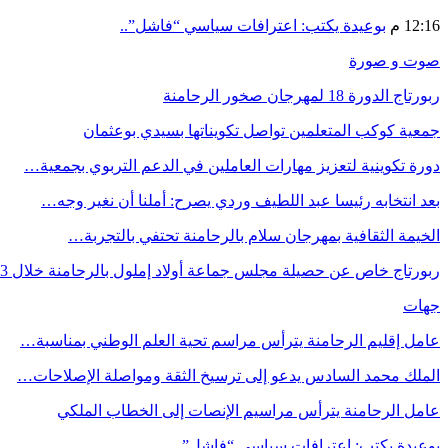
12:16 م
بوعيدة يكتب: اعترافات سياسي “فاشل”..
صوت و صورة
ربورتاج الدورة 18 لمهرجان صخور الرحامنة
جمعية كوكب المتعلمين تواصل تكويناتها بسيدي بوعثمان
دورة تكوينية لتعزيز مهارات العاملين في الدعم التربوي بجمعية…
بعد انتخابه رئيسا عبد اللطيف وردي يصرح: أملنا أن نغير وجه…
الخيمة الثقافية بمهرجان سلام بالرحامنة تحتفي بالتجربة…
ربورتاج خاص عن حصيلة مجلس جماعة أولاد إملول بالرحامنة خلال 3…
جهات
عامل إقليم الرحامنة يترأس مراسم تحية العلم الوطني بمناسبة…
الملك محمد السادس يدعو إلى ترسيخ الثقة ومواصلة الإصلاحات…
عامل الرحامنة يترأس مراسيم الإنصات إلى الخطاب الملكي
بوعيدة يكتب: اعترافات سياسي “فاشل”..