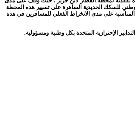
زيارة تفقدية لمحطة القطار لابن جرير ، حيث وقف على مدى
 الوطني للسكك الحديدية الساهرة على تسيير هده المحطة
 المناسبة على مدى الانخراط الفعلي للمسافرين في هده
تدابير الإحترازية المتخدة بكل وطنية ومسؤولية.