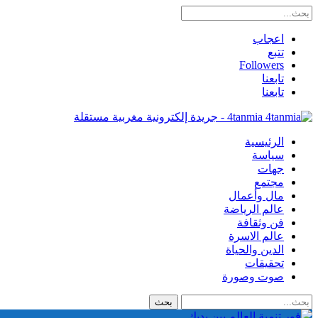
اعجاب
تتبع
Followers
تابعنا
تابعنا
4tanmia - جريدة إلكترونية مغربية مستقلة
الرئيسية
سياسة
جهات
مجتمع
مال وأعمال
عالم الرياضة
فن وثقافة
عالم الاسرة
الدين والحياة
تحقيقات
صوت وصورة