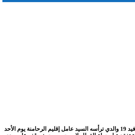
مباشرة بعد انتهاء أشغال الإجتماع الأمني المتعلق بمناقشة التدابير الاحترازية للحد من تفشي وانتقال فيروس كرونا كوفيد 19 والدي ترأسه السيد عامل إقليم الرحامنة يوم الأحد