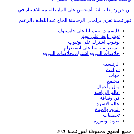
ابن جرير: إحالة ثلاثة أشخاص على النيابة العامة للاشتباه في…
فور تنمية تعزي برلماني الرحامنة الحاج عبد اللطيف الزعيم
فايسبوك
انضم لنا على فايسبوك
تويتر
تابعنا على تويتر
يوتيوب
اشترك على يوتيوب
انستغرام
تابعنا على انستغرام
خلاصات الموقع
اشترك بخلاصات الموقع
الرئيسية
سياسة
جهات
مجتمع
مال وأعمال
عالم الرياضة
فن وثقافة
عالم الاسرة
الدين والحياة
تحقيقات
صوت وصورة
جميع الحقوق محفوظة لفور تنمية 2026