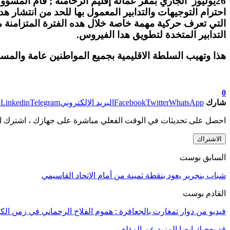
26يوليوز الجاري بمقر عمالة إقليم الرحامنة ; قام المسؤ
احترام التوجيهات والتدابير المعمول بها للحد من انتشار
التي تعرف حركية مهمة خاصة خلال هده الفترة المتزامنة 
التدابير المتخدة لتطويق هدا الفيروس.
هذا وتهيب السلطة الاقليمية بجميع المواطنين عامة والمساف
0
شارك
WhatsApp
Twitter
Facebook
البريد الإلكتروني
Telegram
Linkedin
ط
احصل على تحديثات في الوقت الفعلي مباشرة على جهازك ، اشترك ال
الاشتراك
السابق بوست
شباب بنجرير يعود بنقطة ثمينة من أمام الإتحاد القاسيمي
القادم بوست
فيديو من دوار تمغارت بالجعافرة : هموم الفلاح الرحماني في زمن الكو
قد يعجبك ايضا
المزيد عن المؤلف