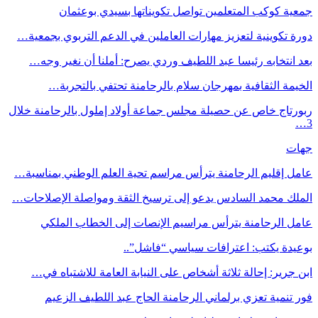
جمعية كوكب المتعلمين تواصل تكويناتها بسيدي بوعثمان
دورة تكوينية لتعزيز مهارات العاملين في الدعم التربوي بجمعية…
بعد انتخابه رئيسا عبد اللطيف وردي يصرح: أملنا أن نغير وجه…
الخيمة الثقافية بمهرجان سلام بالرحامنة تحتفي بالتجربة…
ربورتاج خاص عن حصيلة مجلس جماعة أولاد إملول بالرحامنة خلال
3…
جهات
عامل إقليم الرحامنة يترأس مراسم تحية العلم الوطني بمناسبة…
الملك محمد السادس يدعو إلى ترسيخ الثقة ومواصلة الإصلاحات…
عامل الرحامنة يترأس مراسيم الإنصات إلى الخطاب الملكي
بوعيدة يكتب: اعترافات سياسي “فاشل”..
ابن جرير: إحالة ثلاثة أشخاص على النيابة العامة للاشتباه في…
فور تنمية تعزي برلماني الرحامنة الحاج عبد اللطيف الزعيم