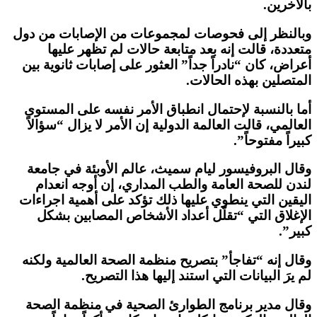
بالآخرين.
وبالنظر إلى فحوصات لمجموعات من الإصابات من دول
متعددة، قالت إنه بعد متابعة حالات لم تظهر عليها
أعراض، كان “نادراً جداً” العثور على إصابات ثانوية بين
المتصلين بهذه الحالات.
أما بالنسبة لإحتمال انطباق الأمر نفسه على المستوى
العالمي، قالت العالمة الدولية إن الأمر لا يزال “سؤالاً
كبيراً مفتوحاً”.
وقال البروفيسور ليام سميث، عالم الأوبئة في جامعة
لندن للصحة العامة والطب المداري، إن أوجه انعدام
اليقين التي ينطوي عليها ذلك تؤكد على أهمية اجراءات
الإغلاق التي “تقلّل أعداد الأشخاص المصابين بشكل
كبير”.
وقال إنه “تفاجأ” بتصريح منظمة الصحة العالمية ولكنه
لم يرَ البيانات التي استند إليها هذا التصريح.
وقال مدير برنامج الطوارئ الصحية في منظمة الصحة