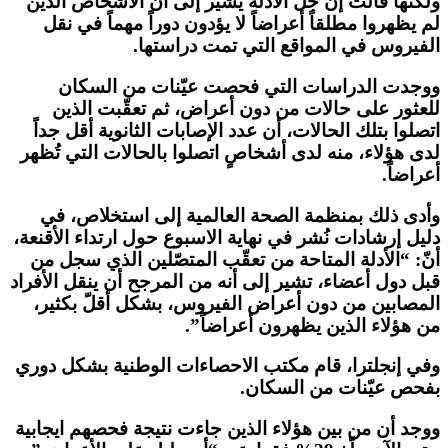
ولكنها قالت إن جلّ الأدلة يشير إلى أن الأشخاص الذين
لم يظهروا مطلقاً أعراضاً لا يؤدون دوراً مهماً في نقل
الفيروس في المواقع التي تمت دراستها.
ووجدت الدراسات التي فحصت عيّنات من السكان
للعثور على حالات من دون أعراض، ثم تعقّبت الذين
اتصلوا بتلك الحالات، أن عدد الإصابات الثانوية أقل جداً
لدى هؤلاء، منه لدى أشخاصٍ اتصلوا بالحالات التي تُظهر
أعراضاً.
وأدى ذلك بمنظمة الصحة العالمية إلى استخلاص، في
دليل إرشادات نُشر في نهاية الاسبوع حول ارتداء الأقنعة،
أنّ: “الأدلة المتاحة من تعقّب المتصّلين الذي سجل من
قبل دول أعضاء، تشير إلى أنه من المرجح أن ينقل الأفراد
المصابين من دون أعراض الفيروس، بشكل أقلّ بكثير،
من هؤلاء الذين يظهرون أعراضاً”.
وفي إنجلترا، قام مكتب الاحصاءات الوطنية بشكل دوري
بفحص عيّنات من السكان.
ووجد أن من بين هؤلاء الذين جاءت نتيجة فحصهم ايجابية