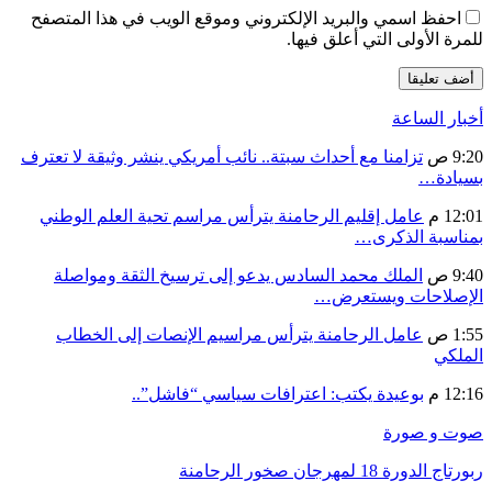
احفظ اسمي والبريد الإلكتروني وموقع الويب في هذا المتصفح
للمرة الأولى التي أعلق فيها.
أخبار الساعة
9:20 ص
تزامنا مع أحداث سبتة.. نائب أمريكي ينشر وثيقة لا تعترف
بسيادة…
12:01 م
عامل إقليم الرحامنة يترأس مراسم تحية العلم الوطني
بمناسبة الذكرى…
9:40 ص
الملك محمد السادس يدعو إلى ترسيخ الثقة ومواصلة
الإصلاحات ويستعرض…
1:55 ص
عامل الرحامنة يترأس مراسيم الإنصات إلى الخطاب
الملكي
12:16 م
بوعيدة يكتب: اعترافات سياسي “فاشل”..
صوت و صورة
ربورتاج الدورة 18 لمهرجان صخور الرحامنة