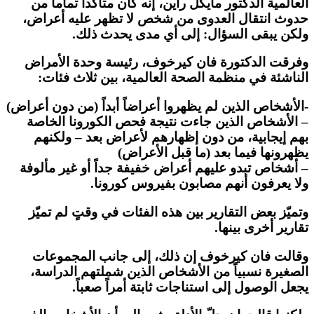
العالمية الدكتور مايكل راين، إنه كان متأكداً تماماً من
حدوث انتقال العدوى من شخص لا تظهر عليه أعراض،
ولكن يبقى السؤال: إلى أي مدى يحدث ذلك.
وفرقت الدكتورة فان كيرخوف، رئيسة وحدة الأمراض
الناشئة في منظمة الصحة العالمية، بين ثلاث فئات:
-الأشخاص الذين لم يظهروا أعراضاً أبداً (من دون أعراض)
– الأشخاص الذين جاءت نتيجة فحص الكورونا الخاصة
بهم إيجابية، من دون إظهارهم لأعراض بعد – ولكنهم
يظهرونها فيما بعد (ما قبل الأعراض)
– أشخاص تبدو عليهم أعراض خفيفة جداً أو غير مألوفة
ولا يعرفون أنهم مصابون بفيروس كورونا.
وتميّز بعض التقارير بين هذه الفئات في وقتٍ لم تميّز
تقارير أخرى بينها.
وقالت فان كيرخوف إن ذلك، إلى جانب المجموعات
الصغيرة نسبياً من الأشخاص الذين شملتهم الدراسة،
يجعل الوصول إلى استناجات ثابتة أمراً صعباً.