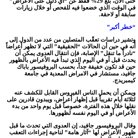
حتى الآن، بلّغ 29% فقط عن “أي دليل على الأعراض”
في الوقت الذي خضعوا فيه للفحص أو خلال زيارات
سابقة أو لاحقة.
“خطر أكبر”
وتشير دراسات تعقّب المتصلين من عدد من الدول إلى
أنه في حين أن الحالات “الحقيقية” التي لا تظهر أعراضاً
“نادراً ما تنقل” الإصابة، فإن انتقال العدوى يمكن أن
يحدث قبل أو في اليوم الذي تبدأ فيه الأعراض بالظهور
حين قد تكون خفيفة جداً، بحسب البروفيسور باباك
جافيد، مستشار في الامراض المعدية في جامعة
كيمبريدج.
ويمكن أن يحمل الناس الفيروس القابل للكشف عنه
لثلاثة أيام تقريباً قبل إظهار أعراض، ويبدون قادرين على
نقلها خلال هذه الفترة، خصوصاً قبل يوم واحد من بدء
الأعراض أو في اليوم نفسه لظهورها.
وقال البروفيسور جافيد، إن العدوى التي تحدث ما قبل
ظهور الأعراض لها “آثار هامة” لناحية إجراءات التعقب