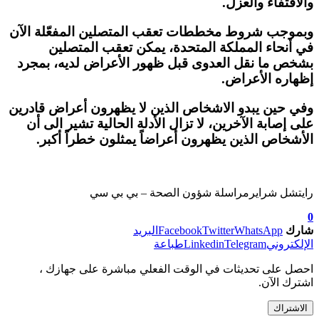
والاقتفاء والعزل.
وبموجب شروط مخططات تعقب المتصلين المفعّلة الآن
في أنحاء المملكة المتحدة، يمكن تعقب المتصلين
بشخص ما نقل العدوى قبل ظهور الأعراض لديه، بمجرد
إظهاره الأعراض.
وفي حين يبدو الاشخاص الذين لا يظهرون أعراض قادرين
على إصابة الآخرين، لا تزال الأدلة الحالية تشير الى أن
الأشخاص الذين يظهرون أعراضاً يمثلون خطراً أكبر.
رايتشل شراير
مراسلة شؤون الصحة – بي بي سي
0
شارك
WhatsApp
Twitter
Facebook
البريد
الإلكتروني
Telegram
Linkedin
طباعة
احصل على تحديثات في الوقت الفعلي مباشرة على جهازك ،
اشترك الآن.
الاشتراك