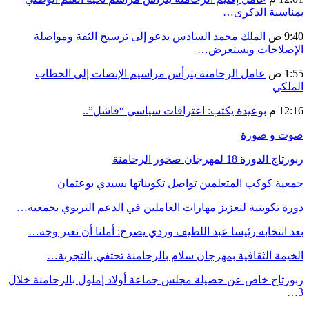
بمناسبة الذكرى…
9:40 ص
الملك محمد السادس يدعو إلى ترسيخ الثقة ومواصلة
الإصلاحات ويستعرض…
1:55 ص
عامل الرحامنة يترأس مراسيم الإنصات إلى الخطاب
الملكي
12:16 م
بوعيدة يكتب: اعترافات سياسي “فاشل”..
صوت و صورة
ربورتاج الدورة 18 لمهرجان صخور الرحامنة
جمعية كوكب المتعلمين تواصل تكويناتها بسيدي بوعثمان
دورة تكوينية لتعزيز مهارات العاملين في الدعم التربوي بجمعية…
بعد انتخابه رئيسا عبد اللطيف وردي يصرح: أملنا أن نغير وجه…
الخيمة الثقافية بمهرجان سلام بالرحامنة تحتفي بالتجربة…
ربورتاج خاص عن حصيلة مجلس جماعة أولاد إملول بالرحامنة خلال
3…