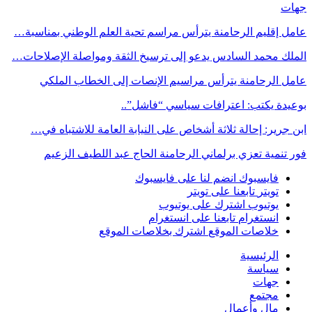
جهات
عامل إقليم الرحامنة يترأس مراسم تحية العلم الوطني بمناسبة…
الملك محمد السادس يدعو إلى ترسيخ الثقة ومواصلة الإصلاحات…
عامل الرحامنة يترأس مراسيم الإنصات إلى الخطاب الملكي
بوعيدة يكتب: اعترافات سياسي “فاشل”..
ابن جرير: إحالة ثلاثة أشخاص على النيابة العامة للاشتباه في…
فور تنمية تعزي برلماني الرحامنة الحاج عبد اللطيف الزعيم
فايسبوك
انضم لنا على فايسبوك
تويتر
تابعنا على تويتر
يوتيوب
اشترك على يوتيوب
انستغرام
تابعنا على انستغرام
خلاصات الموقع
اشترك بخلاصات الموقع
الرئيسية
سياسة
جهات
مجتمع
مال وأعمال