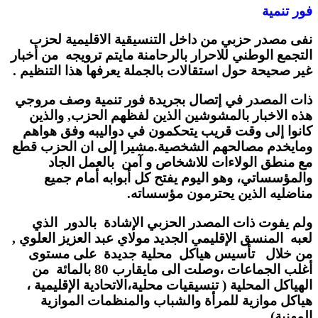
فور تنمية
نفى مصدر حزبي من داخل التنسيقية الاقليمية لحزب
التجمع الوطني للاحرار بالرحامنة مايتم ترويجه من أخبار
غير صحيحة حول استقالات بالجملة يعرفها هذا التنظيم .
ذات المصدر في إتصال بجريدة فور تنمية وصف مروجي
هذه الاخبار بالمشوشين الذين لفظهم الحزب, والذين
كانوا إلى وقت قريب يتحكمون في دواليبه وفق هواهم
ومايخدم مصالحهم الشخصية.مشيرا إلى ان الحزب قطع
مع منطق الولاءات للاشخاص و آمن بالعمل الجاد
والمؤسساتي، وهو اليوم يفتح كل أبوابه أمام جميع
مناضليه الذين يحترمون مؤسساته.
ولم يفوت ذات المصدر الحزبي الإشادة بالدور الذي
لعبه المنسق الإقليمي الجديد مولاي عبد العزيز العلوي ,
من خلال تأسيس هياكل محلية جديدة على مستوى
أغلب الجماعات ،وصلت الى مايقارب 80 بالمائة من
الهياكل المحلية ( تنسيقيات محلية،الاتحادية الإقليمية ،
هياكل موازية للمرأة والشباب والمنظمات الموازية
المهنية) .