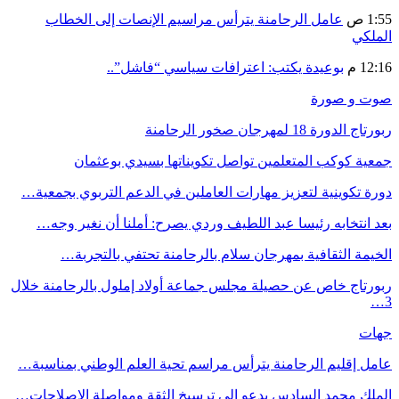
1:55 ص
عامل الرحامنة يترأس مراسيم الإنصات إلى الخطاب
الملكي
12:16 م
بوعيدة يكتب: اعترافات سياسي “فاشل”..
صوت و صورة
ربورتاج الدورة 18 لمهرجان صخور الرحامنة
جمعية كوكب المتعلمين تواصل تكويناتها بسيدي بوعثمان
دورة تكوينية لتعزيز مهارات العاملين في الدعم التربوي بجمعية…
بعد انتخابه رئيسا عبد اللطيف وردي يصرح: أملنا أن نغير وجه…
الخيمة الثقافية بمهرجان سلام بالرحامنة تحتفي بالتجربة…
ربورتاج خاص عن حصيلة مجلس جماعة أولاد إملول بالرحامنة خلال
3…
جهات
عامل إقليم الرحامنة يترأس مراسم تحية العلم الوطني بمناسبة…
الملك محمد السادس يدعو إلى ترسيخ الثقة ومواصلة الإصلاحات…