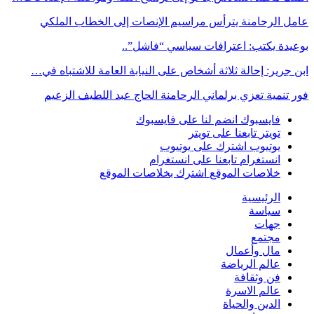
عامل الرحامنة يترأس مراسيم الإنصات إلى الخطاب الملكي
بوعيدة يكتب: اعترافات سياسي “فاشل”..
ابن جرير: إحالة ثلاثة أشخاص على النيابة العامة للاشتباه في…
فور تنمية تعزي برلماني الرحامنة الحاج عبد اللطيف الزعيم
فايسبوك
انضم لنا على فايسبوك
تويتر
تابعنا على تويتر
يوتيوب
اشترك على يوتيوب
انستغرام
تابعنا على انستغرام
خلاصات الموقع
اشترك بخلاصات الموقع
الرئيسية
سياسة
جهات
مجتمع
مال وأعمال
عالم الرياضة
فن وثقافة
عالم الاسرة
الدين والحياة