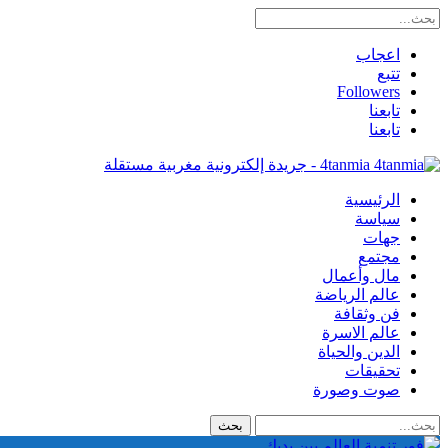
اعجاب
تتبع
Followers
تابعنا
تابعنا
4tanmia - جريدة إلكترونية مغربية مستقلة
الرئيسية
سياسة
جهات
مجتمع
مال وأعمال
عالم الرياضة
فن وثقافة
عالم الاسرة
الدين والحياة
تحقيقات
صوت وصورة