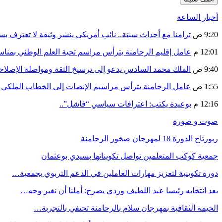
أخبار الساعة
9:20 ص
تزامنا مع أحداث سبتة.. نائب أمريكي ينشر وثيقة لا تعترف ب
12:01 م
عامل إقليم الرحامنة يترأس مراسم تحية العلم الوطني بمنا
9:40 ص
الملك محمد السادس يدعو إلى ترسيخ الثقة ومواصلة الإص
1:55 ص
عامل الرحامنة يترأس مراسيم الإنصات إلى الخطاب الملكي
12:16 م
بوعيدة يكتب: اعترافات سياسي “فاشل”..
صوت و صورة
ربورتاج الدورة 18 لمهرجان صخور الرحامنة
جمعية كوكب المتعلمين تواصل تكويناتها بسيدي بوعثمان
دورة تكوينية لتعزيز مهارات العاملين في الدعم التربوي بجمعية…
بعد انتخابه رئيسا عبد اللطيف وردي يصرح: أملنا أن نغير وجه…
الخيمة الثقافية بمهرجان سلام بالرحامنة تحتفي بالتجربة…