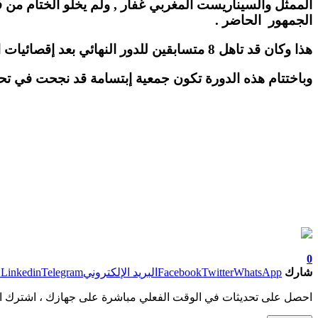
الممثل والسيناريست المغربي غفار , ولم يخلو الختام من
الجمهور الحاضر .
هذا وكان قد تاهل 8 متسابقين للدور النهائي بعد إقصائيات اولية شارك فيها 16 كوميدي شاب بينهم كوميدية من بنجرير حازت على تقدير لجنة التحكيم.
وباختتام هذه الدورة تكون جمعية إبتسامة قد نجحت في تحدي
0
شارك
WhatsApp
Twitter
Facebook
البريد الإلكتروني
Telegram
Linkedin
ط
احصل على تحديثات في الوقت الفعلي مباشرة على جهازك ، اشترك ال