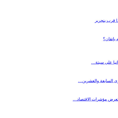
بإتقان؟
انيا على سبتة…
كرى السابعة والعشرين…
ستعرض مؤشرات الاقتصاد…