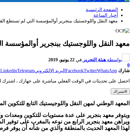
الصفحة الرئيسية
أخبار الساعة
معهد النقل واللوجستيك ببنجرير أوالمؤسسة التي لم تستطع القول
معهد النقل واللوجستيك ببنجرير أوالمؤسسة الت
بواسطة
هيئة التحرير
في
22 يونيو, 2019
0
شارك
WhatsApp
Twitter
Facebook
البريد الإلكتروني
Telegram
Linkedin
ط
احصل على تحديثات في الوقت الفعلي مباشرة على جهازك ، اشترك ال
الاشتراك
المعهد الوطني لمهن النقل واللوجيستيك التابع للتكوين الم
ويتوفر معهد بنجرير على عدة مستويات للتكوين ومعدات وا
ويراهن معهد بنجرير الرابع من نوعه بالمغرب على توفير الم
لهذا المعهد الحديث بالمنطقة والذي من شأنه أن يوفر فر