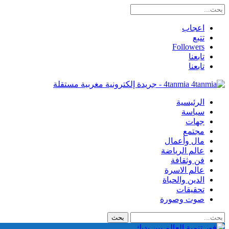
اعجاب
تتبع
Followers
تابعنا
تابعنا
4tanmia - جريدة إلكترونية مغربية مستقلة
الرئيسية
سياسة
جهات
مجتمع
مال وأعمال
عالم الرياضة
فن وثقافة
عالم الاسرة
الدين والحياة
تحقيقات
صوت وصورة