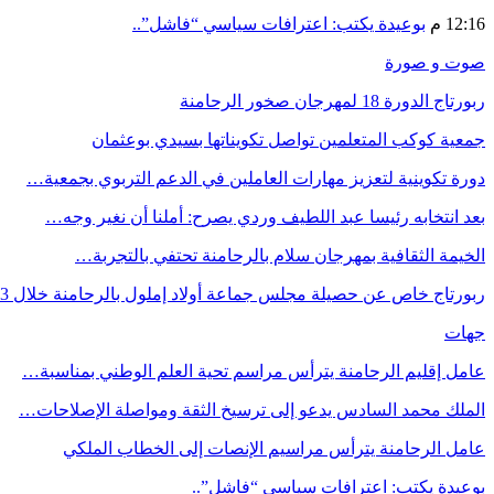
12:16 م
بوعيدة يكتب: اعترافات سياسي “فاشل”..
صوت و صورة
ربورتاج الدورة 18 لمهرجان صخور الرحامنة
جمعية كوكب المتعلمين تواصل تكويناتها بسيدي بوعثمان
دورة تكوينية لتعزيز مهارات العاملين في الدعم التربوي بجمعية…
بعد انتخابه رئيسا عبد اللطيف وردي يصرح: أملنا أن نغير وجه…
الخيمة الثقافية بمهرجان سلام بالرحامنة تحتفي بالتجربة…
ربورتاج خاص عن حصيلة مجلس جماعة أولاد إملول بالرحامنة خلال 3…
جهات
عامل إقليم الرحامنة يترأس مراسم تحية العلم الوطني بمناسبة…
الملك محمد السادس يدعو إلى ترسيخ الثقة ومواصلة الإصلاحات…
عامل الرحامنة يترأس مراسيم الإنصات إلى الخطاب الملكي
بوعيدة يكتب: اعترافات سياسي “فاشل”..