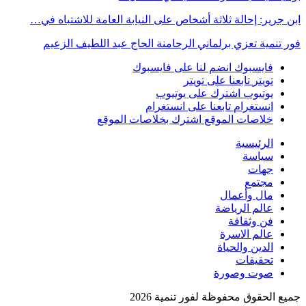
ابن جرير: إحالة ثلاثة أشخاص على النيابة العامة للاشتباه في…
فور تنمية تعزي برلماني الرحامنة الحاج عبد اللطيف الزعيم
فايسبوك
انضم لنا على فايسبوك
تويتر
تابعنا على تويتر
يوتيوب
اشترك على يوتيوب
انستغرام
تابعنا على انستغرام
خلاصات الموقع
اشترك بخلاصات الموقع
الرئيسية
سياسة
جهات
مجتمع
مال وأعمال
عالم الرياضة
فن وثقافة
عالم الاسرة
الدين والحياة
تحقيقات
صوت وصورة
جميع الحقوق محفوظة لفور تنمية 2026