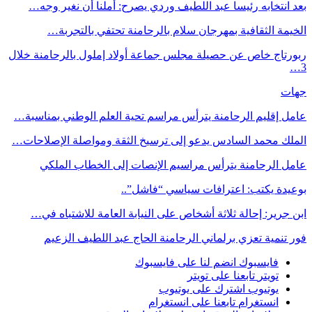
بعد انتخابه رئيسا عبد اللطيف وردي يصرح: أملنا أن نغير وجه…
الخيمة الثقافية بمهرجان سلام بالرحامنة تحتفي بالتجربة…
ربورتاج خاص عن حصيلة مجلس جماعة أولاد إملول بالرحامنة خلال
3…
جهات
عامل إقليم الرحامنة يترأس مراسم تحية العلم الوطني بمناسبة…
الملك محمد السادس يدعو إلى ترسيخ الثقة ومواصلة الإصلاحات…
عامل الرحامنة يترأس مراسيم الإنصات إلى الخطاب الملكي
بوعيدة يكتب: اعترافات سياسي “فاشل”..
ابن جرير: إحالة ثلاثة أشخاص على النيابة العامة للاشتباه في…
فور تنمية تعزي برلماني الرحامنة الحاج عبد اللطيف الزعيم
فايسبوك
انضم لنا على فايسبوك
تويتر
تابعنا على تويتر
يوتيوب
اشترك على يوتيوب
انستغرام
تابعنا على انستغرام