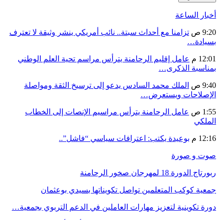
أخبار الساعة
9:20 ص
تزامنا مع أحداث سبتة.. نائب أمريكي ينشر وثيقة لا تعترف
بسيادة…
12:01 م
عامل إقليم الرحامنة يترأس مراسم تحية العلم الوطني
بمناسبة الذكرى…
9:40 ص
الملك محمد السادس يدعو إلى ترسيخ الثقة ومواصلة
الإصلاحات ويستعرض…
1:55 ص
عامل الرحامنة يترأس مراسيم الإنصات إلى الخطاب
الملكي
12:16 م
بوعيدة يكتب: اعترافات سياسي “فاشل”..
صوت و صورة
ربورتاج الدورة 18 لمهرجان صخور الرحامنة
جمعية كوكب المتعلمين تواصل تكويناتها بسيدي بوعثمان
دورة تكوينية لتعزيز مهارات العاملين في الدعم التربوي بجمعية…