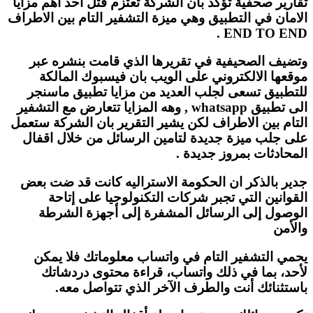
تقارير صحفية تؤكد بان الشركة تعتزم قتل أحد اهم مزايا
الامان في التطبيق وهي ميزة التشفير التام بين الاطراف
END TO END .
وتضيف الصحيفية في تقريرها الذي قامت بنشره عبر
موقعها الالكتروني على الويب بان فيسبوك المالكة
للتطبيق تسعى لجلب العديد من مزايا تطبيق ماسنجر
الى تطبيق whatsapp , وهه المزايا تتعارض مع التشفير
التام بين الاطراف لكن يشير التقرير بان الشركة ستعمل
على جلب ميزة جديدة لتامين الرسائل من خلال اقفال
المحادثات بمروز جديدة .
جدير بالذكر ان الحكومة الاستراليه كانت قد ضت بعض
القوانين التي تجبر شركات التكنولوجيا على إتاحة
الوصول إلى الرسائل المشفرة إلى أجهزة الشرطة
والأمن
يحمي التشفير التام في واتساب معلوماتك فلا يمكن
لأحد، بما في ذلك واتساب، قراءة محتوى دردشاتك
باستثنائك أنت والطرف الآخر الذي تتواصل معه.