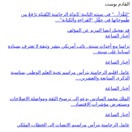
القادم بوست
“لِنَقْرَأ…” في سنته الثانية: ثَانويّة الرحامنة التّقنيّة ترْفعُ من
طُموحاتِها في حقْلِ “القراءة والكتابة”…
قد يعجبك ايضا
المزيد عن المؤلف
أخبار الساعة
تزامنا مع أحداث سبتة.. نائب أمريكي ينشر وثيقة لا تعترف بسيادة
اسبانيا على سبتة…
أخبار الساعة
عامل إقليم الرحامنة يترأس مراسم تحية العلم الوطني بمناسبة
الذكرى السابعة والعشرين…
أخبار الساعة
الملك محمد السادس يدعو إلى ترسيخ الثقة ومواصلة الإصلاحات
ويستعرض مؤشرات الاقتصاد…
أخبار الساعة
عامل الرحامنة يترأس مراسيم الإنصات إلى الخطاب الملكي