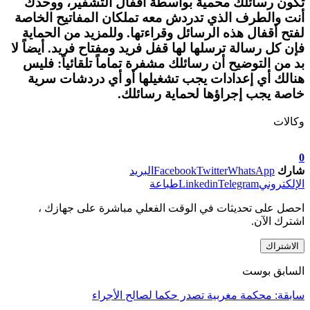
تكون رسائلك محمية بواسطة أقفال التشفير، ووحدك
أنت والطرف الذي تدردش معه تملكان المفاتيح الخاصة
لفتح أقفال هذه الرسائل وقراءتها. وللمزيد من الحماية
فإن كل رسالة ترسلها لها قفل فريد ومفتاح فريد. أيضاً لا
بد من التوضيح أن رسائلك مشفرة تماماً تلقائياً: فليس
هنالك أي إعدادات يجب تشغيلها أو أي دردشات سرية
خاصة يجب إجراؤها لحماية رسائلك.
وكالات
0
شارك
WhatsApp
Twitter
Facebook
البريد
الإلكتروني
Telegram
Linkedin
طباعة
احصل على تحديثات في الوقت الفعلي مباشرة على جهازك ،
اشترك الآن.
الاشتراك
السابق بوست
سابقة: محكمة مغربية تصدر حكما لصالح الأجراء