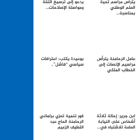
يترأس مراسم تحية
يدعو إلى ترسيخ الثقة
العلم الوطني
ومواصلة الإصلاحات…
بمناسبة…
عامل الرحامنة يترأس
بوعيدة يكتب: اعترافات
مراسيم الإنصات إلى
سياسي “فاشل”..
الخطاب الملكي
ابن جرير: إحالة ثلاثة
فور تنمية تعزي برلماني
أشخاص على النيابة
الرحامنة الحاج عبد
العامة للاشتباه في…
اللطيف الزعيم