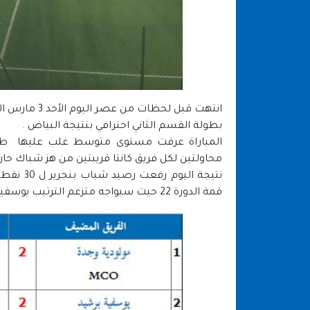
انتهت قبل لح
بطولة القسم الثاني احترافي بنتيجة البياض .
المباراة عرفت مستوى متوسط غلب عليها طاب
محاولتين لكل فريق كانتا قريبتين من هز شباك حار
نتيجة ال
قمة الدورة 22 حيت سيواجه متزعم الترتيب يوسفية برشيد.