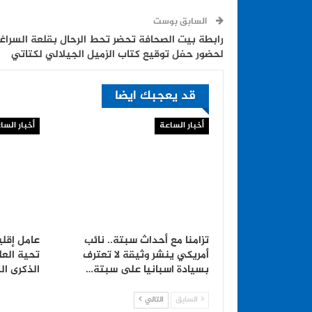
السابق بوست
رابطة بيت الصحافة تحضر تحط الرحال بقلعة السراغ
لحضور حفل توقيع كتاب الزميل الجيلالي لكتاتي
قد يعجبك ايضا
أخبار الساعة
أخبار السا
تزامنا مع أحداث سبتة.. نائب
عامل إقلي
أمريكي ينشر وثيقة لا تعترف
تحية الع
بسيادة اسبانيا على سبتة…
الذكرى ا
السابق
التالي