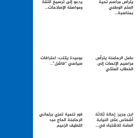
يترأس مراسم تحية
يدعو إلى ترسيخ الثقة
العلم الوطني
ومواصلة الإصلاحات…
بمناسبة…
عامل الرحامنة يترأس
بوعيدة يكتب: اعترافات
مراسيم الإنصات إلى
سياسي “فاشل”..
الخطاب الملكي
ابن جرير: إحالة ثلاثة
فور تنمية تعزي برلماني
أشخاص على النيابة
الرحامنة الحاج عبد
العامة للاشتباه في…
اللطيف الزعيم