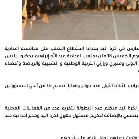
لمدارس في كرة اليد بعدما استطاع التغلب على منافسه اعدادية
المنصور الذهبي في اللقاء الذي جمعهما عشية اليوم الخميس 18 ماي بملعب اعدادية عبد الله إبراهيم بحضور رئيس
اولى ومديري وزارتي التربية الوطنية و الشبيبة والرياضة وأعضاء
تب الثلاثة الأولى عدة جوائز وهدايا تسلم ها من أيدي المسؤولين
 لكرة اليد منظم هذه البطولة لتكريم عدد من الفعاليات المحلية
حسي بالإضافة لتكريم مسئول جهوي لكرة اليد ومدير اعدادية عبد
ة وتمت دع تهم لحفل شاي على شرفهم.