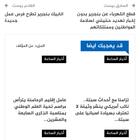
السابق بوست
القادم بوست
قطع الكهرباء عن بنجرير بدون
انابيك بنجرير تطرح فرص عمل
إخبار تهديد حقيقي لسلامة
جديدة
المواطنين وممتلكاتهم
قد يعجبك ايضا
المزيد عن المؤلف
أخبار الساعة
أخبار الساعة
تزامنا مع أحداث سبتة..
عامل إقليم الرحامنة يترأس
نائب أمريكي ينشر وثيقة لا
مراسم تحية العلم الوطني
تعترف بسيادة اسبانيا على
بمناسبة الذكرى السابعة
سبتة…
والعشرين…
أخبار الساعة
أخبار الساعة