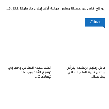
ربورتاج خاص عن حصيلة مجلس جماعة أولاد إملول بالرحامنة خلال 3…
جهات
عامل إقليم الرحامنة يترأس
الملك محمد السادس يدعو إلى
مراسم تحية العلم الوطني
ترسيخ الثقة ومواصلة
بمناسبة…
الإصلاحات…