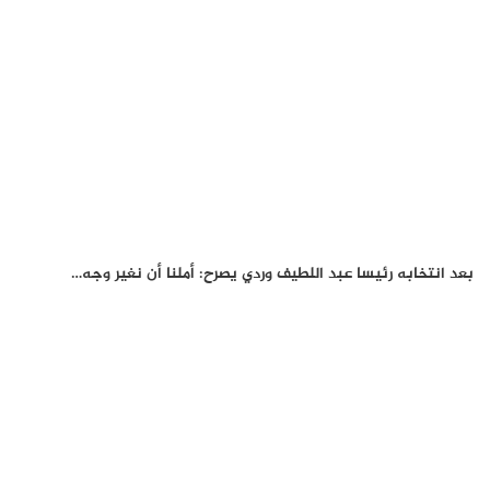
بعد انتخابه رئيسا عبد اللطيف وردي يصرح: أملنا أن نغير وجه…