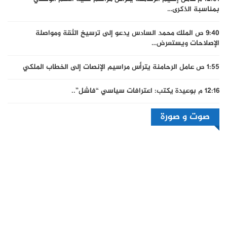
بمناسبة الذكرى…
9:40 ص
الملك محمد السادس يدعو إلى ترسيخ الثقة ومواصلة
الإصلاحات ويستعرض…
1:55 ص
عامل الرحامنة يترأس مراسيم الإنصات إلى الخطاب الملكي
12:16 م
بوعيدة يكتب: اعترافات سياسي “فاشل”..
صوت و صورة