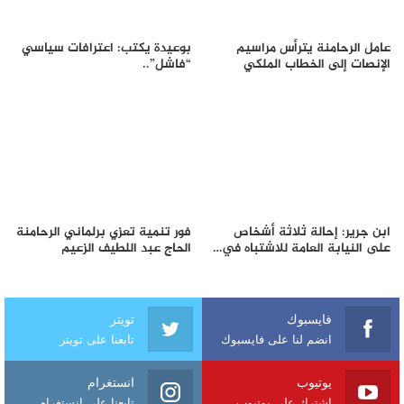
عامل الرحامنة يترأس مراسيم
بوعيدة يكتب: اعترافات سياسي
الإنصات إلى الخطاب الملكي
“فاشل”..
ابن جرير: إحالة ثلاثة أشخاص
فور تنمية تعزي برلماني الرحامنة
على النيابة العامة للاشتباه في…
الحاج عبد اللطيف الزعيم
فايسبوك
تويتر
انضم لنا على فايسبوك
تابعنا على تويتر
يوتيوب
انستغرام
اشترك على يوتيوب
تابعنا على انستغرام