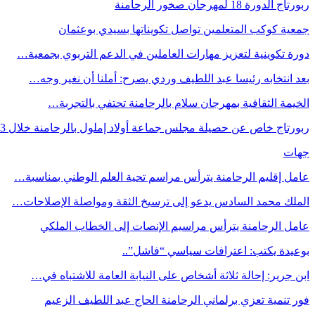
ربورتاج الدورة 18 لمهرجان صخور الرحامنة
جمعية كوكب المتعلمين تواصل تكويناتها بسيدي بوعثمان
دورة تكوينية لتعزيز مهارات العاملين في الدعم التربوي بجمعية…
بعد انتخابه رئيسا عبد اللطيف وردي يصرح: أملنا أن نغير وجه…
الخيمة الثقافية بمهرجان سلام بالرحامنة تحتفي بالتجربة…
ربورتاج خاص عن حصيلة مجلس جماعة أولاد إملول بالرحامنة خلال 3…
جهات
عامل إقليم الرحامنة يترأس مراسم تحية العلم الوطني بمناسبة…
الملك محمد السادس يدعو إلى ترسيخ الثقة ومواصلة الإصلاحات…
عامل الرحامنة يترأس مراسيم الإنصات إلى الخطاب الملكي
بوعيدة يكتب: اعترافات سياسي “فاشل”..
ابن جرير: إحالة ثلاثة أشخاص على النيابة العامة للاشتباه في…
فور تنمية تعزي برلماني الرحامنة الحاج عبد اللطيف الزعيم