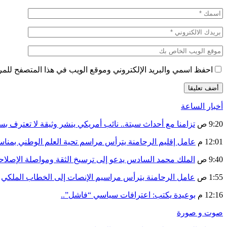
احفظ اسمي والبريد الإلكتروني وموقع الويب في هذا المتصفح للمرة 
أخبار الساعة
9:20 ص
تزامنا مع أحداث سبتة.. نائب أمريكي ينشر وثيقة لا تعترف ب
12:01 م
عامل إقليم الرحامنة يترأس مراسم تحية العلم الوطني بمنا
9:40 ص
الملك محمد السادس يدعو إلى ترسيخ الثقة ومواصلة الإص
1:55 ص
عامل الرحامنة يترأس مراسيم الإنصات إلى الخطاب الملكي
12:16 م
بوعيدة يكتب: اعترافات سياسي “فاشل”..
صوت و صورة