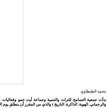
محمد الطنطاوي
بدأت جمعية التسامح للتراث والتنمية وجماعة أيت حمو وفعاليات ج
والرحماني. الهوية. الذاكرة. التاريخ ) والذي من المقرر أن ينطلق يوم الخميس 30 مارس إلى