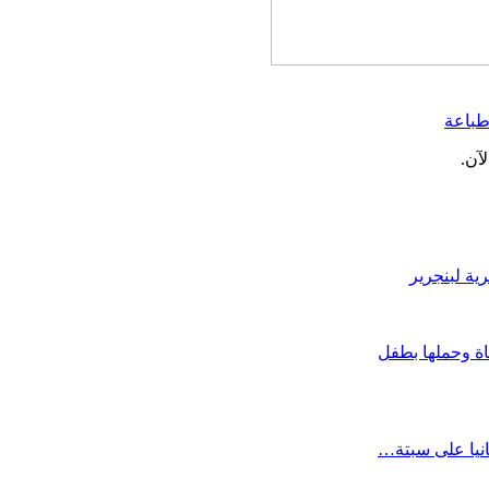
باعة
آن.
ة لبنجرير
اة وحملها بطفل
انيا على سبتة…