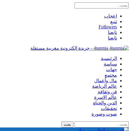
اعجاب
تتبع
Followers
تابعنا
تابعنا
4tanmia - جريدة إلكترونية مغربية مستقلة
الرئيسية
سياسة
جهات
مجتمع
مال وأعمال
عالم الرياضة
فن وثقافة
عالم الاسرة
الدين والحياة
تحقيقات
صوت وصورة