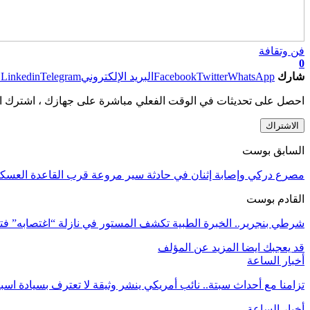
فن وتقافة
0
شارك
WhatsApp
Twitter
Facebook
البريد الإلكتروني
Telegram
Linkedin
ط
احصل على تحديثات في الوقت الفعلي مباشرة على جهازك ، اشترك ال
الاشتراك
السابق بوست
مصرع دركي وإصابة إثنان في حادثة سير مروعة قرب القاعدة العسكري
القادم بوست
شرطي بنجرير.. الخبرة الطبية تكشف المستور في نازلة “اغتصابه” فت
قد يعجبك ايضا
المزيد عن المؤلف
أخبار الساعة
تزامنا مع أحداث سبتة.. نائب أمريكي ينشر وثيقة لا تعترف بسيادة اسب
أخبار الساعة