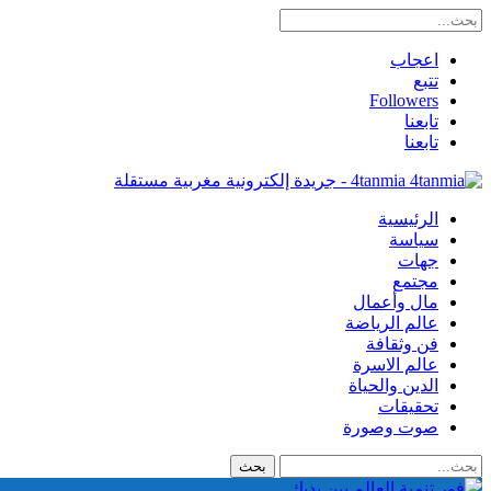
اعجاب
تتبع
Followers
تابعنا
تابعنا
4tanmia - جريدة إلكترونية مغربية مستقلة
الرئيسية
سياسة
جهات
مجتمع
مال وأعمال
عالم الرياضة
فن وثقافة
عالم الاسرة
الدين والحياة
تحقيقات
صوت وصورة