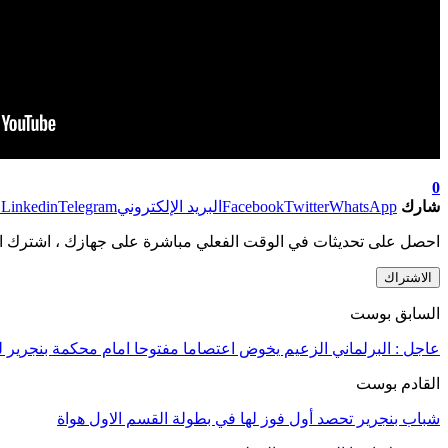
0
شارك
WhatsApp
Twitter
Facebook
البريد الإلكتروني
Telegram
Linkedin
ط
احصل على تحديثات في الوقت الفعلي مباشرة على جهازك ، اشترك ال
الاشتراك
السابق بوست
عاجل : البرلماني الزعيم يخوض اعتصاما مفتوحا امام محكمة بنجرير لل
القادم بوست
شباب بنجرير تحصد أول فوز لها في بطولة القسم الاول هواة