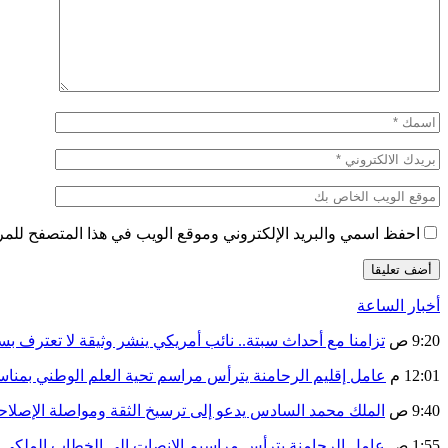
احفظ اسمي والبريد الإلكتروني وموقع الويب في هذا المتصفح للمرة 
أخبار الساعة
9:20 ص
تزامنا مع أحداث سبتة.. نائب أمريكي ينشر وثيقة لا تعترف ب
12:01 م
عامل إقليم الرحامنة يترأس مراسم تحية العلم الوطني بمنا
9:40 ص
الملك محمد السادس يدعو إلى ترسيخ الثقة ومواصلة الإص
1:55 ص
عامل الرحامنة يترأس مراسيم الإنصات إلى الخطاب الملكي