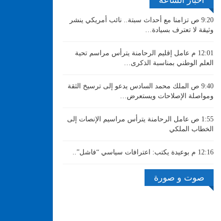
9:20 ص
تزامنا مع أحداث سبتة.. نائب أمريكي ينشر
وثيقة لا تعترف بسيادة…
12:01 م
عامل إقليم الرحامنة يترأس مراسم تحية
العلم الوطني بمناسبة الذكرى…
9:40 ص
الملك محمد السادس يدعو إلى ترسيخ الثقة
ومواصلة الإصلاحات ويستعرض…
1:55 ص
عامل الرحامنة يترأس مراسيم الإنصات إلى
الخطاب الملكي
12:16 م
بوعيدة يكتب: اعترافات سياسي “فاشل”..
صوت و صورة