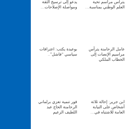
يترأس مراسم تحية
يدعو إلى ترسيخ الثقة
العلم الوطني بمناسبة…
ومواصلة الإصلاحات…
عامل الرحامنة يترأس
بوعيدة يكتب: اعترافات
مراسيم الإنصات إلى
سياسي “فاشل”..
الخطاب الملكي
ابن جرير: إحالة ثلاثة
فور تنمية تعزي برلماني
أشخاص على النيابة
الرحامنة الحاج عبد
العامة للاشتباه في…
اللطيف الزعيم