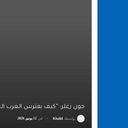
جون زغلر: “كيف يفترس الغرب الع
في
12 يونيو, 2026
بواسطة
Khalid