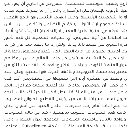
لتاريخ وللقيم المؤسسة لمجتمعنا. المفروض في التاريخ أن يقود نحو
الأولوية للإنسان على الرأسمال. والحال أن ما يقترحه علينا سادة
العالم هو نموذج مجتمع يشكل المصارعle gladiateur شخصيته الرئيسية، وحيث الهدف الرئيسي هو الرفع الأقصى
دة مجموع ارث الأنوار: ارث/قيم التضامن والتكامل بين الناس
الاجتماعي، فكرة القدرة المعيارية (التدخلية) للدولة، فكرة أنه لا
 انطلاقا من آلية التفويض، أي السيادة الشعبية. كل هذه الأمور
رة السوق على ضبط ذاته بذاته. ولكن إذا ما دققنا جيدا فان كل ما
جر أكاذيبه. يحدثوننا عن حرية التنقل، لكن الأغنياء يتمتعون بحماية لا
ون الوسطى. ¾ البشرية يعيشون في جنوب العالم وليس بإمكانهم
الوصول إلى ثروات الشمال، الذي يحتمي وراء الأسوار المنيعة للكوطا وبراءات الاختراعBrevets . لقد عدت للتو من
للتصدير بعد سمك الكروفيط وفاكهة الجوت هو النسيج. وعلى البلد
. وفقط في العشرة أيام التي قضيتها في البنغلاديش أدت هذه
أة. والخوصصات؟ ما معنى أن تخوصص الماء في بلد أغلبية سكانه فقراء إلى الحد
صص خدمات من مثل المراقبة البيطرية في النيجر؟ لقد كانت نتيجة
اجزون تماما عشرات الآلاف من رؤوس القطيع الحيواني لمصيرها.
ة: فتح الباب أمام زحف منتوجات البلدان الغنية على أسواق بلدان
كانت هذه المنتوجات الجنوبية تنافسية – كما في حالة المنتوجات
وتواجه بالتالي تنافسية المنتوجات المدعمة لدول الشمال. وحتى
يبررون سلوكهم هذا يلجأ “سادة العالم” إلى الدوغما اللبرالية القديمة المسماة أثر التدفقRuissellement . وعندما