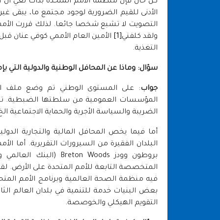
كل حال فإن منظمة الأمم المتحدة بدأت تعي أن ال
الأدنى للقيم الضرورية لوجود مجتمع ما، يبقى غي
التصويت لا تشبع شخصا جائعا. لذلك قررت الأمم ا
ولقد كلفني
[1]
الأمين العام الأممي كوفي عنان قبل 
التغذية.
سؤال: وماذا عن المحافل الوطنية والدولية التي بإم
جواب
: على المستوى الوطني تم وضع ملف الخ
المؤسسات العمومية من سلطتها الضبطية. تنفذ 
الضريبة والسياسة الأجرية والحماية الاجتماعية الخ
أما فيما يخص المحافل المالية والتجارية الدو
البلدان الفقيرة من السيرورات التقريرية. أما ا
بروطون وودز ton Woods
المتخصصة التابعة للأمم المتحدة على الأرض. لقد
فيه منظمة الصحة العالمية وبرنامج الأمم المتحدة
بعض البنيات خدمة للتنمية في بلدان العالم ال
التقويم الهيكلي والخوصصة.