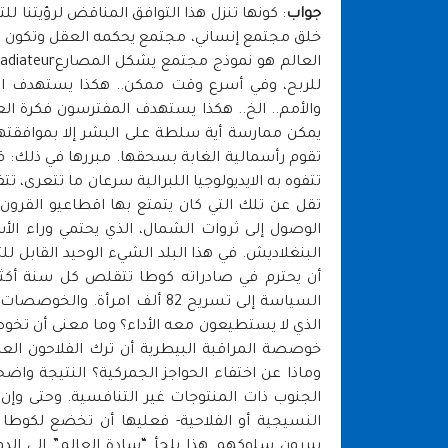
جواب
: كونها تنزل هذا التوافق المناقض لرؤيتنا ل
خلق مجتمع إنساني، مجتمع يحكمه العقل وتكون فيه 
للربح، وفي أسرع وقت ممكن.. هكذا يستهدف السا
والأمم.. الخ.. هكذا يستهدف المفترسون فكرة العقد 
يمكن ممارسة أية سلطة على البشر إلا بموافقتهم
تقوم رأسمالية الغابة بسحقها. مبررها في ذلك: قد
تتفوه به الايديولوجيا اللبرالية سرعان ما تتعرى، تتف
تقل عن تلك التي كان يتمتع بها اقطاعيو القر
البنغلاديش. في هذا البلد الشيء الوحيد القابل 
أن يحترم في صادراته كوطا تتقلص كل سنة أكثر
السياسة إلى تسريح 82 ألف امر
الذي لا يستطيعون معه الأداء؟ وما معنى أن تخو
خوصصة المراقبة البيطرية أن ترك الفلاحون الع
وماذا عن اختفاء الحواجز الجمركية؟ النتيجة واضح
الجنوب ذات المنتوجات غير التنافسية. وحتى وإن 
النسيجية أو الفلاحية- فعليها أن تخضع لكوطا 