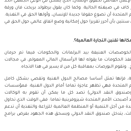
إعلان العالمي لحقوق الإنسان، الذي يشكل في الوعي الجمعي الحد
ر كاف في صيغته الحالية. وكما كان يقول برطولد بريخت فان ورقة
لمتحدة أن تصوغ حقوقا جديدة للإنسان، وأولها الحق في التغذية.
سنتين بأن أحرر تقريرا حول إمكانية وضع اتفاق عالمي حول الحق في
كانها تقنين التجارة العالمية؟
.
وصصات العنيفة بيد البرلمانات والحكومات فيما تم حرمان
الحكومات ما يقوله لها الرأسمال المالي المعولم، في مجالات
.. وتقوم البورصات بمعاقبة كل من لا يسير في هذا الاتجاه.
لية، فإنها تمثل أساسا مصالح الدول الغنية وتقصي بشكل كامل
لأمم المتحدة فهي تظهر عاجزة تماما أمام الدول الغنية: فمؤسسات
Bre (البنك العالمي وصندوق النقد الدولي) تصد كل ما يمكن أن تقوم به الوكالات
 أصبحت الأمم المتحدة شيزوفرينية تماما: ففي الوقت الذي تحاول
 من أجل التنمية أو المنظمة العالمية للزراعة والتغذية أن تدعم
ثالث، يتدخل صندوق النقد الدولي ويسحق هذه الجهود بفرض برامج