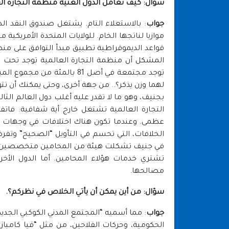
سؤال: كيف تعامل الدول الغنية منظمة التجارة الع
جواب
: بالاستعلاء التام. يشتغل صندوق النقد الد
المشكل أن منظمة التجارة العالمية توجد تحت القب
توجد مجتمعة في أصل 81 بالمئة
لهما وزن يذكر؟.. من جهة أخرى، وحتى يمكنك أن تت
بجنيف، وهو ما لا تقدر عليه أغلب دول العالم الث
عظمى. وعندما تكون هناك اختلافات في وجهات 
الخلافات، التي تحسم في التأويل “الصحيح” وتف
في جنيف تشكلت هيئة من المحامين متخصصين كليا 
تشتري خدمات هؤلاء المحامين. أما الدول الأ
مصالحها.
سؤال: من أين يمكن أن يأتي الخلاص في نظركم؟.
جواب
: مما أسميه “المجتمع المدني الكوكبي الجديد”