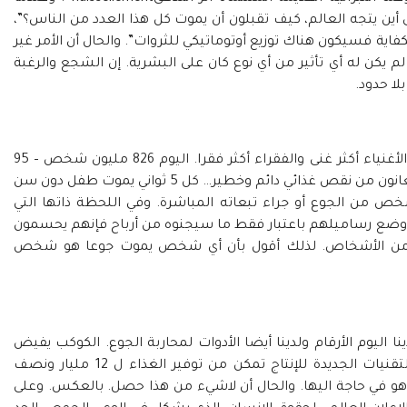
ى أين يتجه العالم، كيف تقبلون أن يموت كل هذا العدد من الناس؟”،
اية فسيكون هناك توزيع أوتوماتيكي للثروات”. والحال أن الأمر غير
 يكن له أي تأثير من أي نوع كان على البشرية. إن الشجع والرغبة
ا حدود.
: الى تعميق أكثر لأشكال اللامساواة. أصبح الأغنياء أكثر غنى والفقراء أكثر فقرا. اليوم 826 مليون شخص – 95
بالمئة منهم يعيشون في بلدان في طريق النمو- يعانون من نقص غذائي دائم وخطير… كل 5 ثواني يموت طفل دون سن
شرة بسبب الجوع. كل يوم يموت 100000 شخص من الجوع أو جراء تبعاته المباشرة. وفي اللحظة ذاتها التي
وضع رساميلهم باعتبار فقط ما سيجنوه من أرباح فإنهم يحسمون
ف من الأشخاص. لذلك أقول بأن أي شخص يموت جوعا هو شخص
ينا اليوم الأرقام ولدينا أيضا الأدوات لمحاربة الجوع. الكوكب يفيض
اليوم بالثروات. يعتبر برنامج الغذاء العالمي أن التقنيات الجديدة للإنتاج تمكن من توفير الغذاء ل 12 مليار ونصف
ص ل2700 كالوريات التي هو في حاجة اليها. والحال أن لاشيء من هذا حصل. بالعكس. وعلى