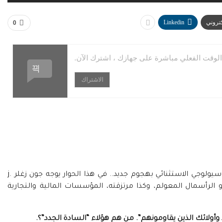
كتروني
Linkedin
0
وقت الفعلي مباشرة على جهازك ، اشترك الآن.
الاشتراك
بعد كتاباته حول المافيات الدولية يعود هذا السوسيولوجي الاستثنائي بهجوم جديد.. في هذا الحوار يوجه جون زغلر j.
zie مدفعيته نحو “المفترس” le prédateur، أو الرأسمال المعولم، وكذا مرتزقته، المؤسسات المالية والتجارية
 وأولائك الذين يقاومونهم”. من هم هؤلاء “السادة الجدد”؟.