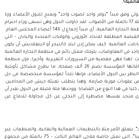
المية؟.
ولي وفق مبدأ “دولار واحد لصوت واحد” ويمنح للدول الأعضاء وزنا
موازيا لناتجها الخام. للولايات المتحدة الأمريكية مثلا 17 بالمئة من الأصوات. لقد حاولت الدول وهي تسعى وراء احترام
قواعد الديموقراطية تطبيق مبدأ التوافق على منظمة التجارة العالمية، أي مبدأ إجماع ل 146 أعضاء المجلس العام.
ضة المطلقة للاتحاد الأوروبي والولايات المتحدة واليابان – التي
 من مجموع المبادلات العالمية. كيف يمكن إذن لبلد كالنيجر أو البنغلاديش أن يكون
واجد في المفاوضات، يلزمك ممثل دائم في منظمة التجارة العالمية
الث. لهذا فهي مقصية من السيرورات التقريرية. وأخيرا، فإن منظمة
التجارة العالمية تشتغل خارج أية شفافية: فاتفاقاتها المؤسسة تضم 26 ألف صفحة، ما يطرح مشاكل تأويلية
النظر بين الدول الأعضاء، فإنها تلجأ لمؤسسة متخصصة في حل
رض عقوبات فورية صارمة. وهذا يتطلب تعبئة جيش من المحامين:
في هذا النوع من القضايا. ووحدها قلة قليلة من الدول تقدر أن
خرى فتجد نفسها مضطرة إلى التخلي عن كل محاولة للدفاع عن
. يتعلق الأمر مثلا بالتنظيمات العمالية والنقابية، والمنظمات غير
الحكومية، وحركات الفلاحين، من مثل “فيا كامبازينا”، التي تمثل خاصة فلاحي العالم الثالث – 75 بالمئة من مجموع