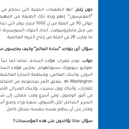
جون زغلر
: انها الطغمات الخفية التي تتحكم في 
“المفترسون”. إنهم ورثة تلك الطبقة من المهيم
حوالي 90 في المئة من ل 00
ما يقارب 28 في المئة من إنتاج الثروة العالمية.
سؤال: أين يتواجد “سادة العالم” وكيف يمارسون 
جواب:
توجد مقرات هؤلاء السادة، تماما كما ت
طوكيو بنيويورك بستوكهولم. يمارس هؤلاء الس
للقارات، وأبناك وول ستريت، والبنك الفدرالي الأمري
في أفق الوصول، وفي أسرع وقت ممكن، إلى شل 
التحرير الشامل لكل الأسواق، سعيا وراء وضع 
وقادر على أن ينظم نفسه بنفسه بشكل كامل.
سؤال: ماذا تؤاخذون على هذه المؤسسات؟.