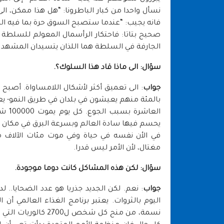
نسأل واحدا من كبار الباطرونا: “هل هذا ممكن، ال
فانه يجيب: “عندما ستصبح السوق حرة بما فيه الكف
صحيح بتاتا: فاحتكار الرأسمال المعولم للسلطة لم
الجارفة في السلطة هما اللذان يتسيدان المشهد بل
سؤال: الى ماذا قاد هذا السلوك؟.
جواب
العا
يحسم فيها سادة العالم وبسرعة البرق في مكان 
في الأن نفسه في حياة وفي موت مئات الآلا
مغتال، لأن الأمر ليس قدرا.
سؤال: لكن هذه المشاكل كانت دوما موجودة.
جواب
: نعم. لكن الجديد جذريا هو عدد الضحايا.. لد
نسمة، من منح كل شخ