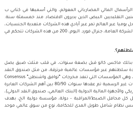
الرأسمال المالي المضارباتي المعولم، والتي أسميها في كتابي ب
نين التقليديين البيض الذين يديرون الاقتصاد منذ خمسمئة سنة.
10 مليار دولار التي تتبادل يوميا عبر العالم تمر عبر أيادي هذه الشركات متعدية الجنسيات،
من مثل مايكروسوفت، اتحاد البنوك السويسرية، الشركة العامة، جنرال فورد. اليوم، 200 من هذه الشركات تتحكم في
سلطتهم؟.
نبأ بذلك ماكس كالو قبل بضعة سنوات، في قلب مثلث ضيق يصل
ادة سلطتهم عبر مؤسسات عالمية مرتزقة، من مثل صندوق النقد
الدولي، والبنك العالمي، ومنظمة التجارة العالمية، وهي المؤسسات التي تنفذ مخرجات “توافق واشنطن” Consensus
de Washington. يتعلق الأمر بمجموعة من الاتفاقات غير الرسمية تم عقدها سنوات 80/90 بين أهم الشركات العابرة
كي والأجهزة المالية الدولية (البنك العالمي، صندوق النقد الدولي)،
كل محافل الضبط/المراقبة – دولة، مؤسسة دولية الخ، بهدف
أسس نظام شامل طويل المدى للحكامة، نوع من سوق عالمي موحد