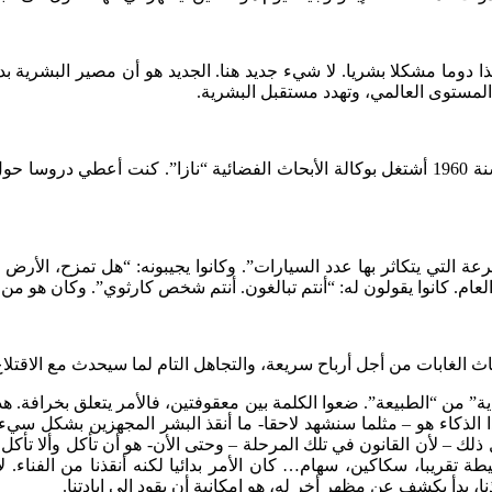
 دوما مشكلا بشريا. لا شيء جديد هنا. الجديد هو أن مصير البشرية بدأ 
انه بشكل خاص تضاعف السيارات والرفاه. كنت في أمريكا سنة 1960 أشتغل بوكالة الأبحاث 
 التي يتكاثر بها عدد السيارات”. وكانوا يجيبونه: “هل تمزح، الأرض
عام. كانوا يقولون له: “أنتم تبالغون. أنتم شخص كارثوي”. وكان هو من
جتثاث الغابات من أجل أرباح سريعة، والتجاهل التام لما سيحدث مع الاقتل
ة” من “الطبيعة”. ضعوا الكلمة بين معقوفتين، فالأمر يتعلق بخرافة. هذ
ذا الذكاء هو – مثلما سنشهد لاحقا- ما أنقذ البشر المجهزين بشكل سيء
لك – لأن القانون في تلك المرحلة – وحتى الأن- هو أن تأكل وألا تأكل (بض
 تقريبا، سكاكين، سهام… كان الأمر بدائيا لكنه أنقذنا من الفناء. لا
ا، بدأ يكشف عن مظهر أخر له، هو إمكانية أن يقود الى إبادتنا.