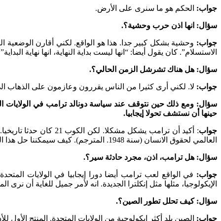
جواب:
الحكم هو ما سنرى على الأرض.
سؤال: انها اذن حرب وحشية؟.
جواب:
وحشية بشكل كبير جدا. هذا هو الواقع. لكني أقارن الوضعية ال
الاستسلام”. كان يقول أيضا: “انها ليست بداية النهاية، انها نهاية البد
سؤال: هل هناك تشرشل الزمن الحالي؟.
جواب:
لا. لكني أرى كثيرا من الناس يقررون وعازمون على الذها
سؤال: ومع ذلك حين نتوقف عند سياسة دونالد ترامب في الولايات المت
حينها أن نستشف تحولا إيجابيا.
جواب
العالمي لحقوق الانسان (سنة 1948. المترجم). كيف سيمكننا حل هذا المشكل؟ هذه قصة أخرى. لكن كون الجميع متفق لإيجاد حل لهو بلا شك أمر أساسي.
سؤال: هل ترامب، اذن، مجرد حادثة سير؟.
جواب:
في الواقع لعب ترامب أيضا دورا إيجابيا في الولايات المتحد
الإيكولوجيا، مثلها مثل إنكلترا الجديدة. انه لأمر جميل للغاية أن نرى ا
سؤال: كيف تحلل تطور الصين؟.
جواب:
الصين بلد أكثر إيكولوجية من الولايات المتحدة. المنتج الأول ل