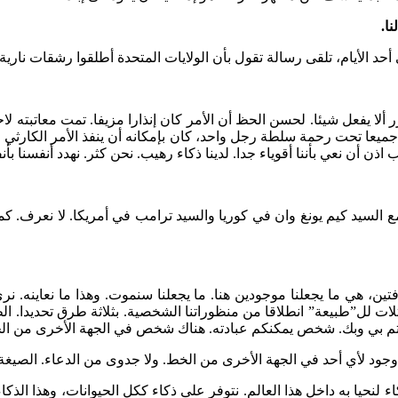
نا.
حد الأيام، تلقى رسالة تقول بأن الولايات المتحدة أطلقوا رشقات نارية 
ر ألا يفعل شيئا. لحسن الحظ أن الأمر كان إنذارا مزيفا. تمت معاتبته لا
عا تحت رحمة سلطة رجل واحد، كان بإمكانه أن ينفذ الأمر الكارثي لكنه ل
اذن أن نعي بأننا أقوياء جدا. لدينا ذكاء رهيب. نحن كثر. نهدد أنفسنا بأ
ة مع السيد كيم يونغ وان في كوريا والسيد ترامب في أمريكا. لا نعرف. ك
معقوفتين، هي ما يجعلنا موجودين هنا. ما يجعلنا سنموت. وهذا ما نعاينه. 
مثلات لل”طبيعة” انطلاقا من منظوراتنا الشخصية. بثلاثة طرق تحديدا. ا
هتم بي وبك. شخص يمكنكم عبادته. هناك شخص في الجهة الأخرى من ال
جود لأي أحد في الجهة الأخرى من الخط. ولا جدوى من الدعاء. الصيغة ا
ء لنحيا به داخل هذا العالم. نتوفر على ذكاء ككل الحيوانات، وهذا الذكا