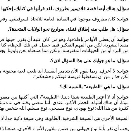
سؤال: هناك أيضا قصة فلاديمير بطروف. لقد قرأتها في كتابك.
إ
حكيها ل
جواب
: كان بطروف موجودا في القيادة العامة للاتحاد السوفييتي. وفي أ
سؤال: هل طلب منه
إ
طلاق قنبلة، صواريخ نحو الولايات المتحدة؟.
جواب
: أن يعطي الأوامر بإطلاقها. وهو من كان عليه أن يقرر. حينها قر
منقذ البشرية. لكن من المهم التفكير فيما حصل. في تلك اللحظة، كنا جمي
من البرد أو من الحيوانات المفترسة، ولكن مما صنعناه نحن بأيدينا. يجب 
سؤال: ما هو جوابك على هذا السؤال اذن؟.
جواب
: لا أعرف. ربما نقوم الأن بتدمير أنفسنا. اننا نلعب لعبة مجنون
لكن حذار من أن تسقطوا فريسة قوتكم وجشعكم”.
سؤال: ما هي “الطبيعة” بالنسبة لك؟.
جواب
: أنا لا أعتبر الطبيعة شيئا دينيا. “الطبيعة”، التي أكتبها بين 
موتا، أن هناك أشياء. الخطر الأكبر، عندي، أننا نمضي وقتنا في بناء ت
كثيرة من هذا الله: نوع يهودي، نوع مسيحي، نوع مسلم. الله شخص ي
الصيغة الأخرى هي الصيغة الشرقية، الطاوية. وهي صيغة ذكية جدا. لا و
يجب أن نقر بأننا نوع حيواني من ضمن ملايين الأنواع الأخرى. صنعنا ذكا