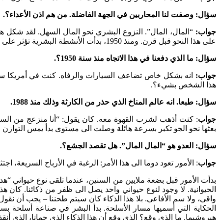
سؤال: وصفت لنا المحاربين في الجهة الفاضلة. من هم اذن الأعداء؟.
جواب:
“المال، المال”. النزوع البشري نحو المال السهل. لقد شكل هذا
على هذا النحو قبل قرن. ومنذ 1950، بدأت الأنشطة البشرية تؤثر على المستوى العالمي، وتهدد مستقبل البشرية.
سؤال: ما الذي دفعنا في هذا الاتجاه منذ سنة 1950؟.
جواب:
هذا الشخص بشيء؟.
سؤال: طبعا. انه عالم المناخ الذي حذر من الكارثة وذلك منذ 1988.
جواب
: كنت أذهب لشرب القهوة معه. كان يقول: “أنا منزعج من السرعة
بعثها نحو الجو تكبر بسرعة هائلة وصلت الى مستوى بدأ يمس التوازن ال
سؤال: العدو هو “المال المال”. هل تقصد الجشع؟.
جواب
: الأمور تعود دوما الى هذا الأمر: الرغبة في الأرباح السريعة، ا
بدأت الأمور قبل بضعة ملايين من السنين، عندما تلقى نوع حيواني “هدي
الحيوانية. لا وجود لنوع حيواني واحد يصل الى ظفر من ذكائنا. كان ه
واقي، ولا سم الأفاعي. بلا هذا الذكاء كان سيتم طحننا – يجب أن نقول ذ
الحكاية التي أسميها مسار الأسلحة. بدأ البشر في صناعة أسلحة بسيطة
هيروشيما. ما الذي وقع؟ الذي وقع أن هذا الذكاء الذي حمانا، الذي أنقذن