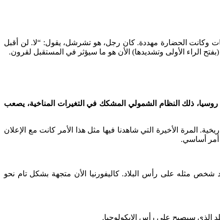
هات وكانت الحضارة مهددة. كان رجل، هو تشرشل، يقول: “لا. لن أقبل
ر (بفتح الراء الأولى وتشديدها) الأن هو ما سيؤثر في المستقبل لقرون.
في روسيا، ذلك النظام الشمولي المشكك في التغيرات المناخية، يصعب
 تقف فيها 195 دولة لتقول بأن هناك مشكلا هي لحظة تاريخية. المرة الأخيرة التي شاهدنا فيها مثل هذا الأمر كانت مع الإعلان
ود شخص مثله على رأس البلاد. كاليفورنيا الأن متجهة بشكل تام نحو
لبلد الذي سيصبح على رأس الإيكولوجيا.