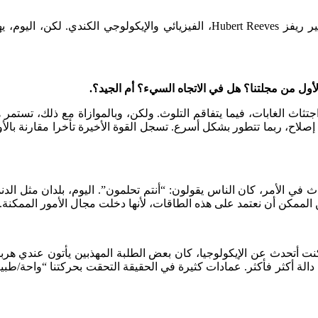
طور الانسان ذكاء أعلى بكثير مما يحتاج لكي يبقى، مثلما يشرح هوبير ريفز t Reeves
جتثاث الغابات، فيما يتفاقم التلوث. ولكن، وبالموازاة مع ذلك، تستمر 
ن الممكن أن نعتمد على هذه الطاقات، لأنها دخلت مجال الأمور الممكنة.
ا كنت أتحدث عن الإيكولوجيا، كان بعض الطلبة المهذبين يأتون عندي هر
 دالة أكثر فأكثر. عمادات كثيرة في الحقيقة التحقت بحركتنا “واحة/طب