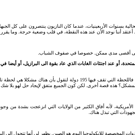
حالية بسنوات الأربعينيات، عندما كان النازيون ينتصرون على كل الجب
اية”. أعتقد أننا نوجد الأن عند هذه النقطة، في قلب وضعية حرجة. وما يقر
ب الى أقصى مدى ممكن. خصوصا في صفوف الشباب.
حدة، أو عند اجتثاث الغابات الذي عاد بقوة الى البرازيل، أو أيضا 
: أكيد أن ترامب يشكل مشكلا. لكن الكوب 21 كان حدثا تاريخيا. فاللحظة التي
ة الأمريكية، لأنه أفاق الكثير من الولايات التي انزعجت بشدة من وج
لمجهودات التي تبذل هناك.
لأدوات المخصصة للإيكولوجيا اليوم هو الصين. يظهر لي أنها تتحول الى ا