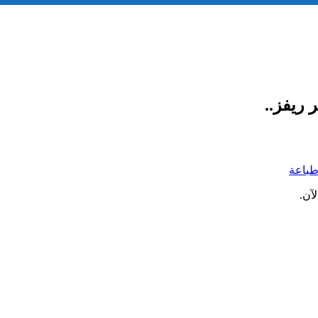
 ريفز..
باعة
آن.