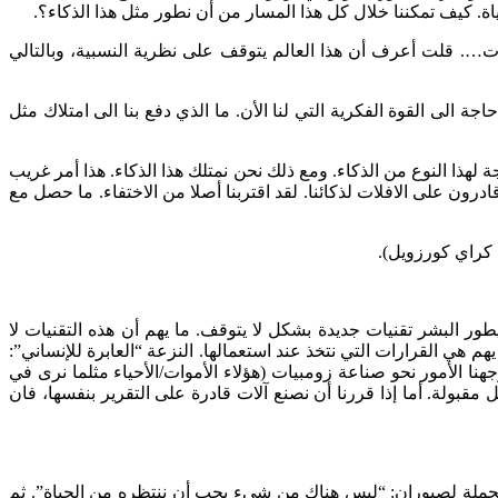
حياة. كيف تمكننا خلال كل هذا المسار من أن نطور مثل هذا الذكاء؟.
. قلت أعرف أن هذا العالم يتوقف على نظرية النسبية، وبالتالي
الى القوة الفكرية التي لنا الأن. ما الذي دفع بنا الى امتلاك مثل
هذا النوع من الذكاء. ومع ذلك نحن نمتلك هذا الذكاء. هذا أمر غريب
ادرون على الافلات لذكائنا. لقد اقتربنا أصلا من الاختفاء. ما حصل مع
ي كراي كورزويل).
ار. يطور البشر تقنيات جديدة بشكل لا يتوقف. ما يهم أن هذه التقنيات لا
يهم هي القرارات التي نتخذ عند استعمالها. النزعة “العابرة للإنساني”:
 الأمور نحو صناعة زومبيات (هؤلاء الأموات/الأحياء مثلما نرى في
مقبولة. أما إذا قررنا أن نصنع آلات قادرة على التقرير بنفسها، فان
ه الجملة لصيوران: “ليس هناك من شيء يجب أن ننتظره من الحياة”. ثم