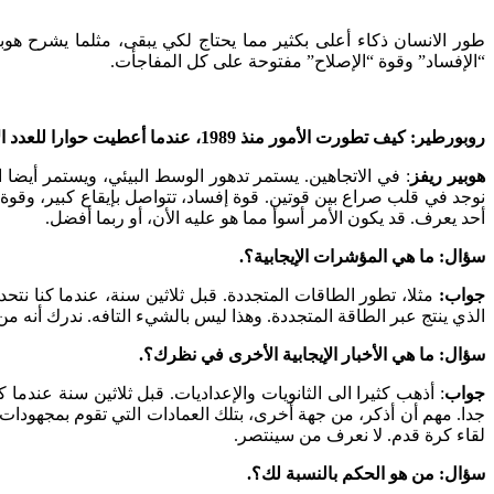
“الإفساد” وقوة “الإصلاح” مفتوحة على كل المفاجأت.
روبورطير: كيف تطورت الأمور منذ 1989، عندما أعطيت حوارا للعدد الأول من مجلتنا؟ هل في الاتجاه السيء؟ أم الجيد؟.
هوبير ريفز
: في الاتجاهين. يستمر تدهور الوسط البيئي، ويستمر أيضا ا
أحد يعرف. قد يكون الأمر أسوأ مما هو عليه الأن، أو ربما أفضل.
سؤال: ما هي المؤشرات الإيجابية؟.
جواب:
الذي ينتج عبر الطاقة المتجددة. وهذا ليس بالشيء التافه. ندرك أنه م
سؤال: ما هي الأخبار الإيجابية الأخرى في نظرك؟.
جواب
: أذهب كثيرا الى الثانويات والإعداديات. قبل ثلاثين سنة عندم
جدا. مهم أن أذكر، من جهة أخرى، بتلك العمادات التي تقوم بمجهودات
لقاء كرة قدم. لا نعرف من سينتصر.
سؤال: من هو الحكم بالنسبة لك؟.