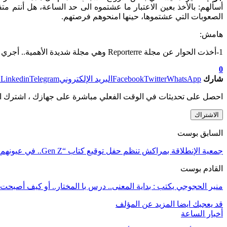
أسألهم: بالأخذ بعين الاعتبار ما عشتموه الى حد الساعة، هل أنتم م
الصعوبات التي عشتموها، حينها امنحوهم فرصتهم.
هامش:
1-أخذت الحوار عن مجلة Reporterre وهي مجلة شديدة الأهمية.. أجري الحوار يوم 23 دجنبر سنة 2017. من إصدارات هوبير ريفز:
0
شارك
WhatsApp
Twitter
Facebook
البريد الإلكتروني
Telegram
Linkedin
ط
احصل على تحديثات في الوقت الفعلي مباشرة على جهازك ، اشترك ال
الاشتراك
السابق بوست
جمعية الإنطلاقة بمراكش تنظم حفل توقيع كتاب “Gen Z.. في عيونهم نافذة أخرى للعالم”
القادم بوست
منير الحجوجي يكتب : بداية المعنى.. درس با المختار.. أو كيف أصبحت 
قد يعجبك ايضا
المزيد عن المؤلف
أخبار الساعة