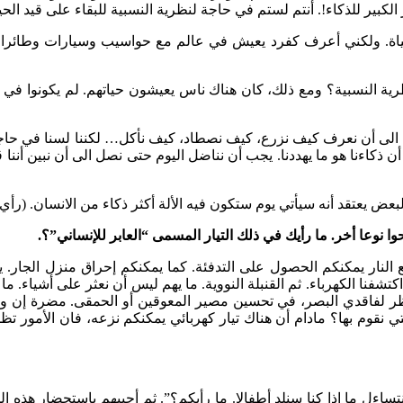
ز الكبير للذكاء!. أنتم لستم في حاجة لنظرية النسبية للبقاء على قيد ال
ياة. ولكني أعرف كفرد يعيش في عالم مع حواسيب وسيارات وطائرات…
ة النسبية؟ ومع ذلك، كان هناك ناس يعيشون حياتهم. لم يكونوا في حاجة 
ة الى أن نعرف كيف نزرع، كيف نصطاد، كيف نأكل… لكننا لسنا في حاجة ل
 ذكاءنا هو ما يهددنا. يجب أن نناضل اليوم حتى نصل الى أن نبين أننا ق
البعض يعتقد أنه سيأتي يوم ستكون فيه الألة أكثر ذكاء من الانسان. (رأ
ا نوعا أخر. ما رأيك في ذلك التيار المسمى “العابر للإنساني”؟.
ر النار. مع النار يمكنكم الحصول على التدفئة. كما يمكنكم إحراق منزل الج
كتشفنا الكهرباء. ثم القنبلة النووية. ما يهم ليس أن نعثر على أشياء. ما 
ظر لفاقدي البصر، في تحسين مصير المعوقين أو الحمقى. مضرة إن وجهنا
ي نقوم بها؟ مادام أن هناك تيار كهربائي يمكنكم نزعه، فان الأمور تظل 
نتساءل ما إذا كنا سنلد أطفالا. ما رأيكم؟”. ثم أجيبهم باستحضار هذ