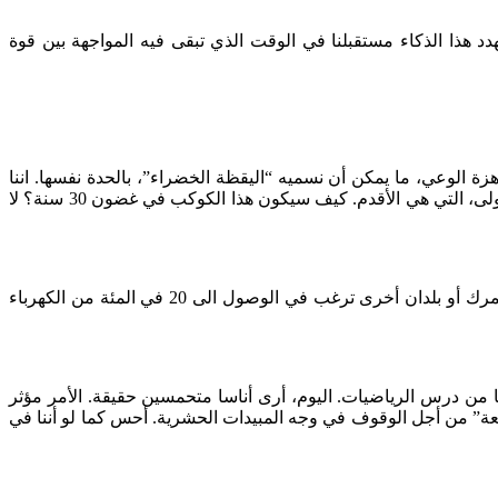
Huber، الفيزيائي والإيكولوجي الكندي. لكن، اليوم، يهدد هذا الذكاء مستقبلنا في الوقت الذي تبقى فيه المواجهة بين قوة
هزة الوعي، ما يمكن أن نسميه “اليقظة الخضراء”، بالحدة نفسها. اننا
نوجد في قلب صراع بين قوتين. قوة إفساد، تتواصل بإيقاع كبير، وقوة إصلاح، ربما تتطور بشكل أسرع. تسجل القوة الأخيرة تأخرا مقارنة بالأولى، التي هي الأقدم. كيف سيكون هذا الكوكب في غضون 30 سنة؟ لا
مثلا، تطور الطاقات المتجددة. قبل ثلاثين سنة، عندما كنا نتحدث في الأمر، كان الناس يقولون: “أنتم تحلمون”. اليوم، بلدان مثل الدنمرك أو بلدان أخرى ترغب في الوصول الى 20 في المئة من الكهرباء
با من درس الرياضيات. اليوم، أرى أناسا متحمسين حقيقة. الأمر مؤثر
يعة” من أجل الوقوف في وجه المبيدات الحشرية. أحس كما لو أننا في