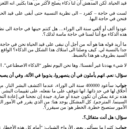
قيد الحياة. لكن المدهش أن لنا ذكاء يصلح لأكثر من هذا بكثير. انه اللغ
لست في حاجة – كفرد – الى نظرية النسبية حتى أبقى على قيد الح
فنحن في حاجة اليها.
عودوا ألف أو ألفي سنة الى الوراء… هل كنتم حينها في حاجة الى نظري
هذه الذكاء مع أننا لسنا في حاجة ماسة لذلك؟.
ما أريد قوله هنا هو أنه من أجل أن نبقى على قيد الحياة نحن في حاج
جدا بالنسبة لي. كيف وصلنا الى امتلاك هذا الشكل من الذكاء؟ الواقع أن
السيد بطروف هو هذا بالضبط.
لا شيء يهددنا غير أنفسنا!. وها نحن اليوم نطور “الذكاء الاصطناعي”. 
سؤال: نعم. انهم يأملون في أن ينصهروا، يذوبوا في الألة، وفي أن يصبحو
جواب
: سأعود 400000 سنة الى الوراء، عندما اكتشف البش
أخلاق لها في حد ذاتها. انها تتوقف على ما نفعله، على تقييمات البشر. ا
هذه نزعة يمكن أن تكون جيدة أو ضارة. جيدة إن نجحنا في إعادة الن
السينما. المترجم). كل المشكل يوجد هنا: من الذي يقرر في الأمور الت
الأمور ستصبح خطرة. الخطر هو: من سيقرر؟.
سؤال: هل أنت متفائل؟.
جواب
: كثيرا ما يسألني بعض الأزواج الشباب: “أمام كل هذه الأخطار 