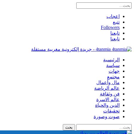
اعجاب
تتبع
Followers
تابعنا
تابعنا
4tanmia - جريدة إلكترونية مغربية مستقلة
الرئيسية
سياسة
جهات
مجتمع
مال وأعمال
عالم الرياضة
فن وثقافة
عالم الاسرة
الدين والحياة
تحقيقات
صوت وصورة