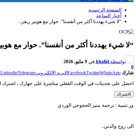
الصفحة الرئيسية
أخبار الساعة
“لا شيء يهددنا أكثر من أنفسنا”. حوار مع هوبير ريفز..
“لا شيء يهددنا أكثر من أنفسنا”. حوار مع هوبير
بواسطة
khalid
في
9 مايو, 2026
0
شارك
WhatsApp
Twitter
Facebook
البريد الإلكتروني
Telegram
Linkedin
ط
احصل على تحديثات في الوقت الفعلي مباشرة على جهازك ، اشترك ال
الاشتراك
ور تنمية : ترجمة منير الحجوجي الوردي
الى روح والدتي..