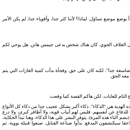
يوضع موضع تساؤل. لماذا؟ لأننا كثر جدا، وأقوياء جدا. لم يكن الأمر
الفضائية “نازا”. كنت أعطي دروسا حول الغلاف الجوي. كان هناك شخص يدعى جيمس هانن. هل يوحي لكم
 شاسعة جدا”. لكنه كان على حق. وفجأة بدأت كمية الغازات التي يتم
 معه الحق.
اع التام للغابات. لكن هاكم القصة كما وقعت.
ه الهدية هي “الذكاء”. ذكاء أكبر بشكل عجيب جدا من ذكاء كل الأنواع
 للدفاع عن أنفسهم. فليس لهم أنياب قوية، ولا أظافر كبرى، ولا درع
م التاء هذه المرة). يتوفر البشر على هذا الذكاء، وهنا تبدأ الحكاية،
حقا سيكتشفون المدفع. بدأوا صناعة القنابل. صنعوا قنبلة نووية. ثم