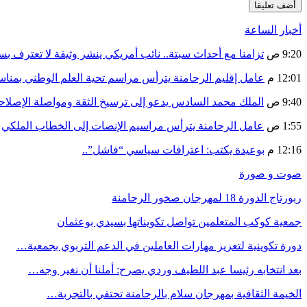
أخبار الساعة
9:20 ص
تزامنا مع أحداث سبتة.. نائب أمريكي ينشر وثيقة لا تعترف ب
12:01 م
عامل إقليم الرحامنة يترأس مراسم تحية العلم الوطني بمنا
9:40 ص
الملك محمد السادس يدعو إلى ترسيخ الثقة ومواصلة الإص
1:55 ص
عامل الرحامنة يترأس مراسيم الإنصات إلى الخطاب الملكي
12:16 م
بوعيدة يكتب: اعترافات سياسي “فاشل”..
صوت و صورة
ربورتاج الدورة 18 لمهرجان صخور الرحامنة
جمعية كوكب المتعلمين تواصل تكويناتها بسيدي بوعثمان
دورة تكوينية لتعزيز مهارات العاملين في الدعم التربوي بجمعية…
بعد انتخابه رئيسا عبد اللطيف وردي يصرح: أملنا أن نغير وجه…
الخيمة الثقافية بمهرجان سلام بالرحامنة تحتفي بالتجربة…