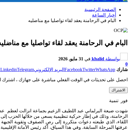
الصفحة الرئيسية
أخبار الساعة
البام في الرحامنة يعقد لقاء تواصليا مع مناضليه
البام في الرحامنة يعقد لقاء تواصليا مع مناضليه
بواسطة
khalid
في
31 مايو, 2026
0
شارك
WhatsApp
Twitter
Facebook
البريد الإلكتروني
Telegram
Linkedin
ط
احصل على تحديثات في الوقت الفعلي مباشرة على جهازك ، اشترك ال
الاشتراك
فور تنمية
الرحامنة، وذلك في إطار حركية تنظيمية يسعى من خلالها الحزب إلى إع
اللقاء، الذي طبعته دعوات متكررة إلى رص الصفوف وتقوية الجبهة 
عرفتها المرحلة السابقة. وفي هذا السياق، أكد رئيس الأمانة الإقلي