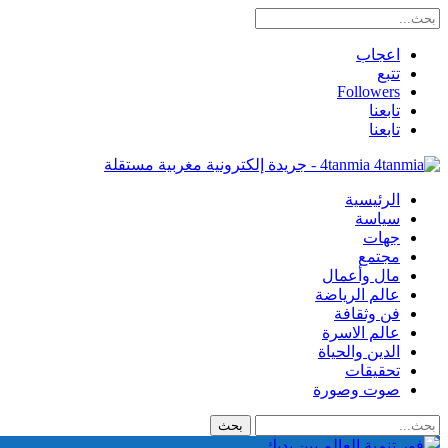
اعجاب
تتبع
Followers
تابعنا
تابعنا
4tanmia - جريدة إلكترونية مغربية مستقلة
الرئيسية
سياسة
جهات
مجتمع
مال وأعمال
عالم الرياضة
فن وثقافة
عالم الاسرة
الدين والحياة
تحقيقات
صوت وصورة