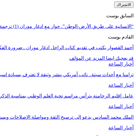
الاشتراك
السابق بوست
“الإنسانية على طريق الأرض-الوطن”. حوار مع ادغار موران (1) ترجمة منير الحجوجي
القادم بوست
أحمد القصوار يكتب في تقديم كتاب الراحل ادغار موران ..ضرورة الف
قد يعجبك ايضا
المزيد عن المؤلف
أخبار الساعة
تزامنا مع أحداث سبتة.. نائب أمريكي ينشر وثيقة لا تعترف بسيادة اسب
أخبار الساعة
عامل إقليم الرحامنة يترأس مراسم تحية العلم الوطني بمناسبة الذ
أخبار الساعة
الملك محمد السادس يدعو إلى ترسيخ الثقة ومواصلة الإصلاحات وي
أخبار الساعة