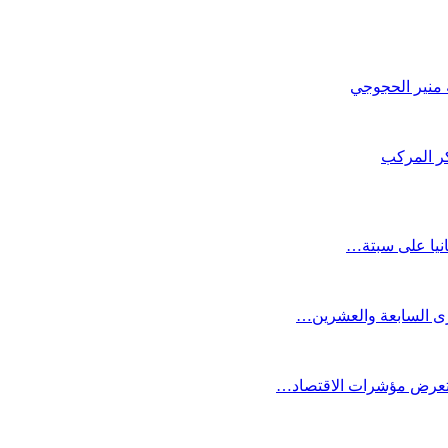
كر المركب
انيا على سبتة…
كرى السابعة والعشرين…
ستعرض مؤشرات الاقتصاد…