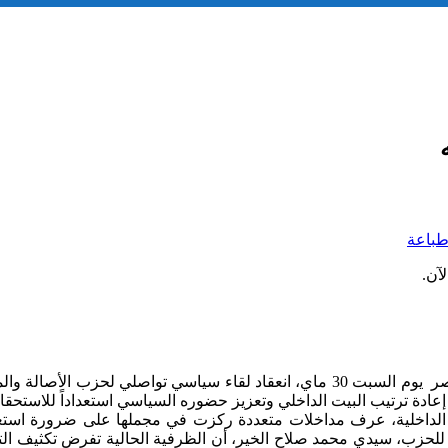
باعة
آن.
شهدت ضيعة البرلماني عبد اللطيف الزعيم بجماعة انزالت لعظم عصر يوم السبت 30 ماي،
ادة ترتيب البيت الداخلي وتعزيز حضوره السياسي استعداداً للاستحقاق
الداخلية، عرف مداخلات متعددة ركزت في مجملها على ضرورة استعادة
مية للحزب، سيدي محمد صلاح الخير، أن الظرفية الحالية تفرض تكثيف 