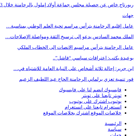
ربورتاج خاص عن حصيلة مجلس جماعة أولاد إملول بالرحامنة خلال 3…
جهات
عامل إقليم الرحامنة يترأس مراسم تحية العلم الوطني بمناسبة…
الملك محمد السادس يدعو إلى ترسيخ الثقة ومواصلة الإصلاحات…
عامل الرحامنة يترأس مراسيم الإنصات إلى الخطاب الملكي
بوعيدة يكتب: اعترافات سياسي “فاشل”..
ابن جرير: إحالة ثلاثة أشخاص على النيابة العامة للاشتباه في…
فور تنمية تعزي برلماني الرحامنة الحاج عبد اللطيف الزعيم
فايسبوك
انضم لنا على فايسبوك
تويتر
تابعنا على تويتر
يوتيوب
اشترك على يوتيوب
انستغرام
تابعنا على انستغرام
خلاصات الموقع
اشترك بخلاصات الموقع
الرئيسية
سياسة
جهات