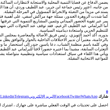
يضمن الدفاع عن قضايا التنمية المحلية والاستجابة لانتظارات الساكنة.
من جانبه، اعتبر رئيس جماعة ابن جرير، عبد اللطيف وردي، أن هذا 
يستدعي مزيداً من التعبئة والانخراط المسؤول في المرحلة المقبلة.
كما شددت الزوهرة الغندور، ممثلة جهة مراكش آسفي، على أهمية فتح 
يمر عبر تقوية الحضور الميداني وتثمين المشاريع التنموية التي عرفتها
أما البرلماني عبد اللطيف الزعيم، فقد توقف عند التحولات التي شهدته
للتنظيم الحزبي واستعادة ديناميته السياسية.
بدوره، أكد أحمد التويزي، رئيس فريق الأصالة والمعاصرة بمجلس الن
بالرحامنة، معتبراً أن تدبير الاختلافات الداخلية بالحوار والتوافق يظل
وفي كلمة باسم منظمة الشباب، دعا ياسين جندر إلى استحضار ما وصفه ب
التعثرات السابقة، مشيداً بما اعتبره حضوراً لافتاً للبرلماني عبد الل
ويأتي هذا اللقاء في سياق استعدادات سياسية وتنظيمية متواصلة يش
للمواعيد الانتخابية المقبلة.
0
شارك
WhatsApp
Twitter
Facebook
البريد الإلكتروني
Telegram
Linkedin
ط
احصل على تحديثات في الوقت الفعلي مباشرة على جهازك ، اشترك ال