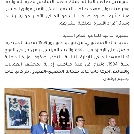
المؤمنين صاحب الجلالة الملك محمد السادس نصره الله وأيده،
ويقر عينه بولي عهده صاحب السمو الملكي الأمير مولاي الحسن،
ويشد أزره بصنوه صاحب السمو الملكي الأمير مولاي رشيد،
وسائر أفراد الأسرة الملكية الشريفة.
السيرة الذاتية للكاتب العام الجديد
السيد خالد السغموتي، من مواليد 3 يوليوز 1969 بمدينة القنيطرة،
حاصل على الإجازة في اللغة والأدب الفرنسي، ومن خريجي الفوج
31 للمعهد الملكي للإدارة الترابية. التحق بصفوف وزارة الداخلية
سنة 1994، وتدرج في عدة مناصب إدارية بمختلف العمالات
والأقاليم، آخرها كاتبا عاما بعمالة المضيق–الفنيدق، ثم كاتبا عاما
لإقليم بولمان.