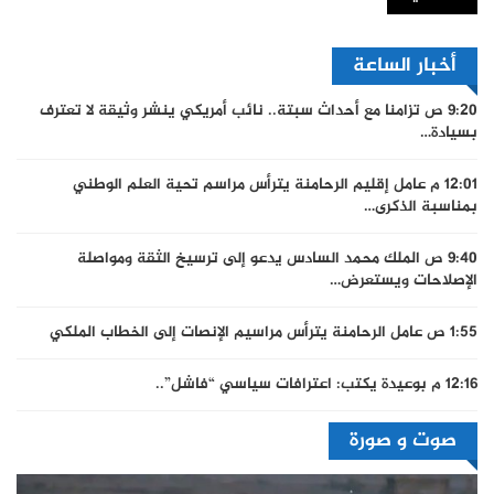
أخبار الساعة
9:20 ص
تزامنا مع أحداث سبتة.. نائب أمريكي ينشر وثيقة لا تعترف
بسيادة…
12:01 م
عامل إقليم الرحامنة يترأس مراسم تحية العلم الوطني
بمناسبة الذكرى…
9:40 ص
الملك محمد السادس يدعو إلى ترسيخ الثقة ومواصلة
الإصلاحات ويستعرض…
1:55 ص
عامل الرحامنة يترأس مراسيم الإنصات إلى الخطاب الملكي
12:16 م
بوعيدة يكتب: اعترافات سياسي “فاشل”..
صوت و صورة