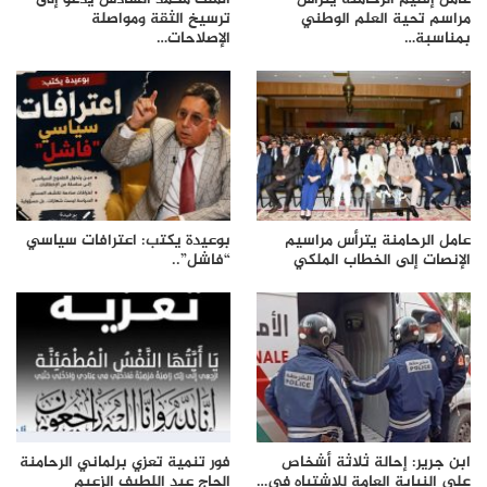
عامل إقليم الرحامنة يترأس
الملك محمد السادس يدعو إلى
مراسم تحية العلم الوطني
ترسيخ الثقة ومواصلة
بمناسبة…
الإصلاحات…
عامل الرحامنة يترأس مراسيم
بوعيدة يكتب: اعترافات سياسي
الإنصات إلى الخطاب الملكي
“فاشل”..
ابن جرير: إحالة ثلاثة أشخاص
فور تنمية تعزي برلماني الرحامنة
على النيابة العامة للاشتباه في…
الحاج عبد اللطيف الزعيم