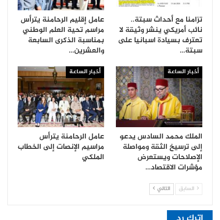
تزامنا مع أحداث سبتة..
عامل إقليم الرحامنة يترأس
نائب أمريكي ينشر وثيقة لا
مراسم تحية العلم الوطني
تعترف بسيادة اسبانيا على
بمناسبة الذكرى السابعة
سبتة…
والعشرين…
أخبار الساعة
أخبار الساعة
الملك محمد السادس يدعو
عامل الرحامنة يترأس
إلى ترسيخ الثقة ومواصلة
مراسيم الإنصات إلى الخطاب
الإصلاحات ويستعرض
الملكي
مؤشرات الاقتصاد…
السابق
التالي
اترك رد