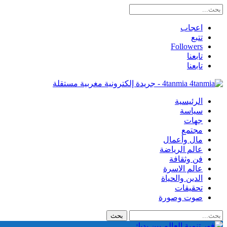
اعجاب
تتبع
Followers
تابعنا
تابعنا
4tanmia - جريدة إلكترونية مغربية مستقلة
الرئيسية
سياسة
جهات
مجتمع
مال وأعمال
عالم الرياضة
فن وثقافة
عالم الاسرة
الدين والحياة
تحقيقات
صوت وصورة