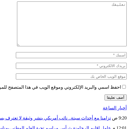
احفظ اسمي والبريد الإلكتروني وموقع الويب في هذا المتصفح للمرة 
أخبار الساعة
9:20 ص
تزامنا مع أحداث سبتة.. نائب أمريكي ينشر وثيقة لا تعترف ب
12:01 م
عامل إقليم الرحامنة يترأس مراسم تحية العلم الوطني بمنا