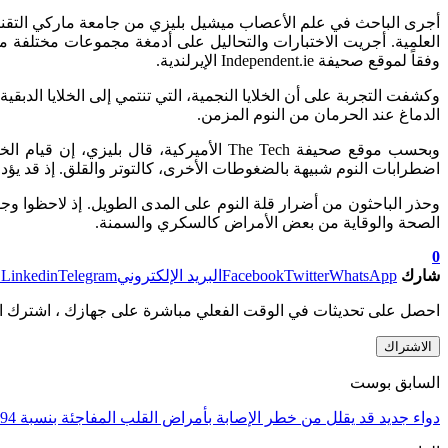
العلمية. أجريت الاختبارات والتحاليل على أدمغة مجموعات مختلفة
وفقاً لموقع صحيفة Independent.ie الإيرلندية.
وكشفت التجربة على أن الخلايا النجمية، التي تنتمي إلى الخلايا الدبقي
الدماغ عند الحرمان من النوم المزمن.
وبحسب موقع صحيفة The Tech الأميركية، قا
اضطرابات النوم شبيهة بالضغوطات الأخرى، كالتوتر والقلق. إذ قد يؤد
الصحة والوقاية من بعض الأمراض كالسكري والسمنة.
0
شارك
WhatsApp
Twitter
Facebook
البريد الإلكتروني
Telegram
Linkedin
ط
احصل على تحديثات في الوقت الفعلي مباشرة على جهازك ، اشترك ال
الاشتراك
السابق بوست
دواء جديد قد يقلل من خطر الإصابة بأمراض القلب المفاجئة بنسبة 94%