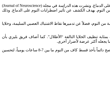
أجرى الباحث في علم الأعصاب ميشيل بليزي من جامعة ماركي التقنية بإيطاليا، مع مجموعة من الباحثين، تجربة عن تأثير اضطرابات النوم على الدماغ. ونشرت هذه الدراسة في مجلة (Journal of Neuroscience)
 النوم. بهدف الكشف عن تأثير اضطرابات النوم على الدماغ. وذلك
مة من النوم، فضلاً عن تدميرها نقاط الاشتباك العصبي السليمة، وخلايا
ر، غير أنه بمثابة تنظيف الخلايا التالفة “الأطلال”. كما أضاف فريق بليزي بأن
ما يجعله أكثر عرضة لأضرار أخرى.
وحذر الباحثون من أضرار قلة النوم على المدى الطويل. إذ لاحظوا وجود نشاط مماثل في الخلايا الدبقية عند المصابين بمرض الزهايمر. لذا يُنصح دائماً بأخذ قسط كاف من النوم ما بين 7-8 ساعات يومياً، لتحسين