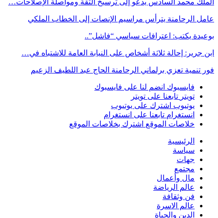
الملك محمد السادس يدعو إلى ترسيخ الثقة ومواصلة الإصلاحات…
عامل الرحامنة يترأس مراسيم الإنصات إلى الخطاب الملكي
بوعيدة يكتب: اعترافات سياسي “فاشل”..
ابن جرير: إحالة ثلاثة أشخاص على النيابة العامة للاشتباه في…
فور تنمية تعزي برلماني الرحامنة الحاج عبد اللطيف الزعيم
فايسبوك
انضم لنا على فايسبوك
تويتر
تابعنا على تويتر
يوتيوب
اشترك على يوتيوب
انستغرام
تابعنا على انستغرام
خلاصات الموقع
اشترك بخلاصات الموقع
الرئيسية
سياسة
جهات
مجتمع
مال وأعمال
عالم الرياضة
فن وثقافة
عالم الاسرة
الدين والحياة