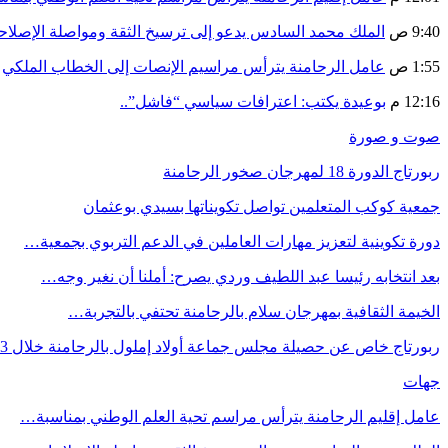
9:40 ص
الملك محمد السادس يدعو إلى ترسيخ الثقة ومواصلة الإص
1:55 ص
عامل الرحامنة يترأس مراسيم الإنصات إلى الخطاب الملكي
12:16 م
بوعيدة يكتب: اعترافات سياسي “فاشل”..
صوت و صورة
ربورتاج الدورة 18 لمهرجان صخور الرحامنة
جمعية كوكب المتعلمين تواصل تكويناتها بسيدي بوعثمان
دورة تكوينية لتعزيز مهارات العاملين في الدعم التربوي بجمعية…
بعد انتخابه رئيسا عبد اللطيف وردي يصرح: أملنا أن نغير وجه…
الخيمة الثقافية بمهرجان سلام بالرحامنة تحتفي بالتجربة…
ربورتاج خاص عن حصيلة مجلس جماعة أولاد إملول بالرحامنة خلال 3…
جهات
عامل إقليم الرحامنة يترأس مراسم تحية العلم الوطني بمناسبة…