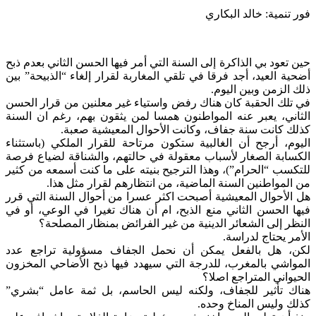
فور تنمية: خالد البكاري
حين تعود بي الذاكرة إلى السنة التي أمر فيها الحسن الثاني بعدم ذبح
أضحية العيد، أجد فرقا في تلقي المغاربة لقرار إلغاء “الذبيحة” بين
ذلك الزمن وبين اليوم.
في تلك الحقبة كان هناك رفض واستياء غير معلنين من قرار الحسن
الثاني، يعبر عنه المواطنون همسا لمن يثقون بهم، رغم ان السنة
كذلك كانت سنة جفاف، وكانت الأحوال المعيشية صعبة.
اليوم، أرجح أن الغالبية ستكون مرتاحة للقرار الملكي (باستثناء
الكسابة الصغار لأسباب معقولة في حالتهم، والشناقة لضياع فرصة
للتكسب “الحرام”)، وهذا الترجيح بنيته على ما كنت أسمعه من كثير
من المواطنين السنة الماضية، من انتظارهم لقرار مثل هذا.
هل الأحوال المعيشية أصبحت اكثر عسرا من أحوال السنة التي قرر
فيها الحسن الثاني منع الذبح، ام أن هناك تغيرا في الوعي، أو في
النظر إلى الشعائر الدينية من غير الفرائض بمنظار المصلحة؟
الأمر يحتاج لدراسة.
لكن، هل بالفعل يمكن أن نحمل الجفاف مسؤولية تراجع عدد
المواشي بالمغرب، للدرجة التي سيهدد فيها ذبح الأضاحي المخزون
الحيواني المتراجع اصلا؟
هناك تأثير للجفاف، ولكنه ليس الحاسم، بل ثمة عامل “بشري”
كذلك وليس المناخ وحده.