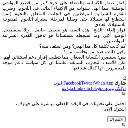
إفقار صغار الكسابة، والقضاء على جزء كبير من قطيع المواشي
الوطنية، مما أنهى سنوات من الاكتفاء الذاتي في اللحوم، وضرب
القدرة الشرائية للمواطنين في الجانب المتعلق باللحوم (لمن
استطاع لها سبيلا). حتى وصلنا لمرحلة استيراد اللحوم المذبوحة
للاستهلاك العادي.
قرار إلغاء “الذبح” هذه السنة هو تحصيل حاصل، وإلا سيستفحل
الوضع أكثر، وما سيجعله مستساغا هو تدهور القدرة الشرائية
للمواطنين.
كم كانت تكلفة كل هذا الهدر؟ ومن استفاد منه؟
وقبل ذلك وبعده: من يحاسب من؟
بس: سيتضرر الكسابة الصغار، مما يتطلب إقرار دعم استثنائي لهم،
لكن للأسف التجارب السابقة علمتنا أن كل سياسة دعم موجه
للمتضررين، لها كذلك شناقتها.
0
شارك
WhatsApp
Twitter
Facebook
البريد
الإلكتروني
Telegram
Linkedin
طباعة
احصل على تحديثات في الوقت الفعلي مباشرة على جهازك ،
اشترك الآن.
الاشتراك