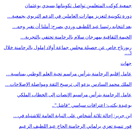
جمعية كوكب المتعلمين تواصل تكويناتها بسيدي بوعثمان
دورة تكوينية لتعزيز مهارات العاملين في الدعم التربوي بجمعية…
بعد انتخابه رئيسا عبد اللطيف وردي يصرح: أملنا أن نغير وجه…
الخيمة الثقافية بمهرجان سلام بالرحامنة تحتفي بالتجربة…
ربورتاج خاص عن حصيلة مجلس جماعة أولاد إملول بالرحامنة خلال
3…
جهات
عامل إقليم الرحامنة يترأس مراسم تحية العلم الوطني بمناسبة…
الملك محمد السادس يدعو إلى ترسيخ الثقة ومواصلة الإصلاحات…
عامل الرحامنة يترأس مراسيم الإنصات إلى الخطاب الملكي
بوعيدة يكتب: اعترافات سياسي “فاشل”..
ابن جرير: إحالة ثلاثة أشخاص على النيابة العامة للاشتباه في…
فور تنمية تعزي برلماني الرحامنة الحاج عبد اللطيف الزعيم