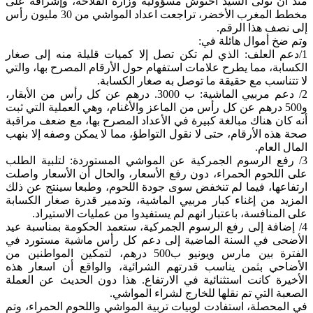
منذ أن تولى السيد اخنوش مسؤولية وزارة الفلاحة، وإشرافه على
مخطط المغرب الأخضر، تراجعت اعداد المواشي من 30 مليون رأس
إلى نصف هذا الرقم.
وتم ضخ أموال هائلة في:
1/دعم العلف: الذي لم تكن تصل إلا كميات قليلة منه إلى صغار
الكسابة، مما يطرح علامات استفهام حول الأرقام المصرح بها، والتي
لا تتناسب مع حقيقة ما توصل به صغار الكسابة.
2/ دعم مربيي الماشية: ب 3000. درهم عن كل رأس من الأبقار،
و500 درهم عن كل رأس من الماعز والأغنام، وهي العملية التي ثبت
أنه كان هناك مبالغة كبيرة في الأعداد المصرح بها، مع ضعف مراقبة
صحة هذه الأرقام، حتى لا نقول التواطؤ، مما لا يمكن وصفه إلا بنهب
المال العام.
3/ رفع الرسوم الجمركية عن المواشي المستوردة: لتلبية الطلب
على اللحوم الحمراء، دون رفع الأسعار، والحال أن الأسعار واصلت
ارتفاعها، فيما لم تنخفض سوى جودة اللحوم، وطبعا سينتج عن ذلك
المزيد من إغناء كبار مربيي الماشية، وتدمير قدرة صغار الكسابة
على المنافسة، باعتبار انهم لم يستفيدوا من عمليات الاستيراد.
4/ إضافة إلى رفع الرسوم الجمركية، ستعمد الحكومة بمناسبة عيد
الأضحى في السنة الماضية إلى دعم كل رأس ماشية مستورد في
الفترة بين مارس ويونيو ب500 درهم، لتمكين المواطنين من
الأضاحي بثمن يناسب قدرتهم الشرائية، والواقع أن اسعار هذه
الأخيرة كانت استثنائية في الارتفاع. هذا دون الحديث عن العملة
الصعبة التي تم نقلها للخارج لشراء المواشي.
في المحصلة، استفادت لوبيات تربية المواشي واللحوم الحمراء، وتم