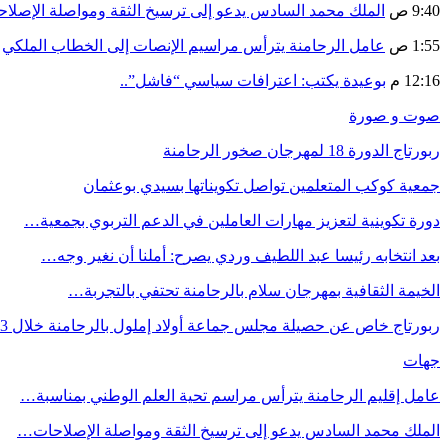
9:40 ص
الملك محمد السادس يدعو إلى ترسيخ الثقة ومواصلة الإص
1:55 ص
عامل الرحامنة يترأس مراسيم الإنصات إلى الخطاب الملكي
12:16 م
بوعيدة يكتب: اعترافات سياسي “فاشل”..
صوت و صورة
ربورتاج الدورة 18 لمهرجان صخور الرحامنة
جمعية كوكب المتعلمين تواصل تكويناتها بسيدي بوعثمان
دورة تكوينية لتعزيز مهارات العاملين في الدعم التربوي بجمعية…
بعد انتخابه رئيسا عبد اللطيف وردي يصرح: أملنا أن نغير وجه…
الخيمة الثقافية بمهرجان سلام بالرحامنة تحتفي بالتجربة…
ربورتاج خاص عن حصيلة مجلس جماعة أولاد إملول بالرحامنة خلال 3…
جهات
عامل إقليم الرحامنة يترأس مراسم تحية العلم الوطني بمناسبة…
الملك محمد السادس يدعو إلى ترسيخ الثقة ومواصلة الإصلاحات…