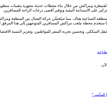
ن القنيطرة ومراكش من خلال بناء محطات حديثة مجهزة بتقنيات متطور
لتركيز على الاستدامة البيئية وتوفير أقصى درجات الراحة للمسافرين.
طقة الصناعية هناك، مما سيُحسِّن حركة العمال بين المنطقة ومراك
 للنقل السككي، وتحسين تجربة السفر للمواطنين، وتعزيز التنمية الاقتص
باعة
آن.
ًا للمآسي”