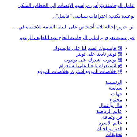
عامل الرحامنة يترأس مراسيم الإنصات إلى الخطاب الملكي
بوعيدة يكتب: اعترافات سياسي “فاشل”..
ابن جرير: إحالة ثلاثة أشخاص على النيابة العامة للاشتباه في…
فور تنمية تعزي برلماني الرحامنة الحاج عبد اللطيف الزعيم
فايسبوك
انضم لنا على فايسبوك
تويتر
تابعنا على تويتر
يوتيوب
اشترك على يوتيوب
انستغرام
تابعنا على انستغرام
خلاصات الموقع
اشترك بخلاصات الموقع
الرئيسية
سياسة
جهات
مجتمع
مال وأعمال
عالم الرياضة
فن وثقافة
عالم الاسرة
الدين والحياة
تحقيقات