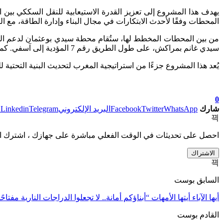
يهدف هذا المشروع إلى تعزيز القدرة الاستيعابية للنقل السككي بي
المحطات وفقًا لأحدث الابتكارات في مجال البناء وإدارة الطاقة، مع ا
من بين المحطات المخطط لها، ستُقام محطة سيدي بوعثمان لدعم المن
سيدي غانم بمراكش، على طول الطريق رقم 7 المؤدية إلى آسفي. كما ستخدم محطة ملعب مراكش المسافرين المتوجهين إلى هذا المرفق الرياضي، مما يعزز ربط المدينة بالبنية التحتية الرياضية.
يُعد هذا المشروع جزءًا من استراتيجية المغرب لتحديث البنية التحتية
0
شارك
WhatsApp
Twitter
Facebook
البريد الإلكتروني
Telegram
Linkedin
ط
احصل على تحديثات في الوقت الفعلي مباشرة على جهازك ، اشترك ال
الاشتراك
السابق بوست
أيها الآباء أيتها الأمهات “أبناؤكم أمانة.. لا تجعلوا الدراجات النارية مفتاح
القادم بوست