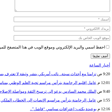
احفظ اسمي والبريد الإلكتروني وموقع الويب في هذا المتصفح للمرة 
أخبار الساعة
9:20 ص
تزامنا مع أحداث سبتة.. نائب أمريكي ينشر وثيقة لا تعترف ب
12:01 م
عامل إقليم الرحامنة يترأس مراسم تحية العلم الوطني بمنا
9:40 ص
الملك محمد السادس يدعو إلى ترسيخ الثقة ومواصلة الإص
1:55 ص
عامل الرحامنة يترأس مراسيم الإنصات إلى الخطاب الملكي
12:16 م
بوعيدة يكتب: اعترافات سياسي “فاشل”..