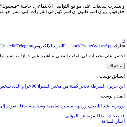
وانتشرت شائعات على مواقع التواصل الاجتماعي، خاصة “فيسبوك”،
حقوقهم. ويرى المواطنون أن إشراكهم في القرارات التي تمس حياتهم ا
0
شارك
WhatsApp
Twitter
Facebook
البريد الإلكتروني
Telegram
Linkedin
ط
احصل على تحديثات في الوقت الفعلي مباشرة على جهازك ، اشترك ال
الاشتراك
السابق بوست
ابن جرير : الشرطة تحجز كمية من مخدر الشيرا( 90 غرام) لدى شخص ثلاثيني .
القادم بوست
بورتريه..عبد اللطيف وردي.. مسيرة تعليمية وسياسية حافلة تقوده إل
قد يعجبك ايضا
المزيد عن المؤلف
أخبار الساعة