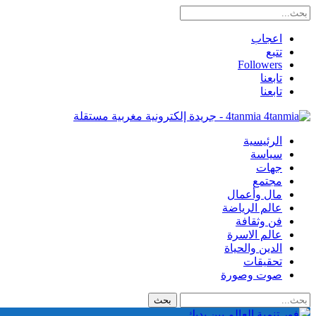
اعجاب
تتبع
Followers
تابعنا
تابعنا
4tanmia - جريدة إلكترونية مغربية مستقلة
الرئيسية
سياسة
جهات
مجتمع
مال وأعمال
عالم الرياضة
فن وثقافة
عالم الاسرة
الدين والحياة
تحقيقات
صوت وصورة