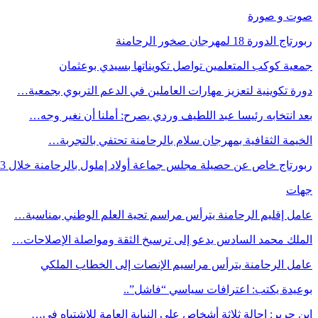
صوت و صورة
ربورتاج الدورة 18 لمهرجان صخور الرحامنة
جمعية كوكب المتعلمين تواصل تكويناتها بسيدي بوعثمان
دورة تكوينية لتعزيز مهارات العاملين في الدعم التربوي بجمعية…
بعد انتخابه رئيسا عبد اللطيف وردي يصرح: أملنا أن نغير وجه…
الخيمة الثقافية بمهرجان سلام بالرحامنة تحتفي بالتجربة…
ربورتاج خاص عن حصيلة مجلس جماعة أولاد إملول بالرحامنة خلال 3…
جهات
عامل إقليم الرحامنة يترأس مراسم تحية العلم الوطني بمناسبة…
الملك محمد السادس يدعو إلى ترسيخ الثقة ومواصلة الإصلاحات…
عامل الرحامنة يترأس مراسيم الإنصات إلى الخطاب الملكي
بوعيدة يكتب: اعترافات سياسي “فاشل”..
ابن جرير: إحالة ثلاثة أشخاص على النيابة العامة للاشتباه في…