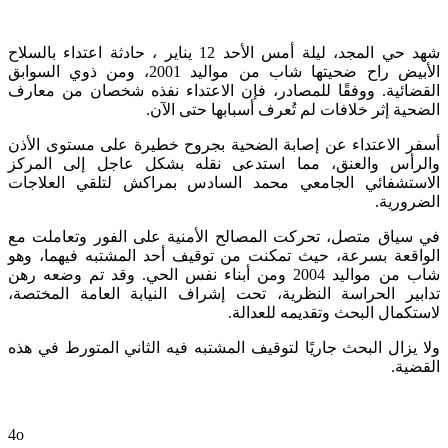
شهد حي المجد، ليلة أمس الأحد 12 يناير ، حادثة اعتداء بالسلاح
الأبيض راح ضحيتها شاب من مواليد 2001، ومن ذوي السوابق
القضائية. ووفقًا للمصادر، فإن الاعتداء نفذه شخصان من معارف
الضحية إثر خلافات لم تُعرف أسبابها حتى الآن.
أسفر الاعتداء عن إصابة الضحية بجروح خطيرة على مستوى الأذن
والرأس والعنق، مما استدعى نقله بشكل عاجل إلى المركز
الاستشفائي الجامعي محمد السادس بمراكش لتلقي العلاجات
الضرورية.
في سياق متصل، تحركت المصالح الأمنية على الفور وتعاملت مع
الواقعة بسرعة، حيث تمكنت من توقيف أحد المشتبه فيهما، وهو
شاب من مواليد 2004 ومن أبناء نفس الحي. وقد تم وضعه رهن
تدابير الحراسة النظرية، تحت إشراف النيابة العامة المختصة،
لاستكمال البحث وتقديمه للعدالة.
ولا يزال البحث جاريًا لتوقيف المشتبه فيه الثاني المتورط في هذه
القضية.
4o