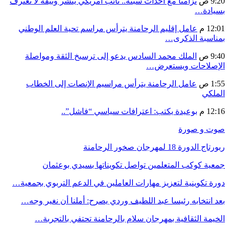
9:20 ص
تزامنا مع أحداث سبتة.. نائب أمريكي ينشر وثيقة لا تعترف
بسيادة…
12:01 م
عامل إقليم الرحامنة يترأس مراسم تحية العلم الوطني
بمناسبة الذكرى…
9:40 ص
الملك محمد السادس يدعو إلى ترسيخ الثقة ومواصلة
الإصلاحات ويستعرض…
1:55 ص
عامل الرحامنة يترأس مراسيم الإنصات إلى الخطاب
الملكي
12:16 م
بوعيدة يكتب: اعترافات سياسي “فاشل”..
صوت و صورة
ربورتاج الدورة 18 لمهرجان صخور الرحامنة
جمعية كوكب المتعلمين تواصل تكويناتها بسيدي بوعثمان
دورة تكوينية لتعزيز مهارات العاملين في الدعم التربوي بجمعية…
بعد انتخابه رئيسا عبد اللطيف وردي يصرح: أملنا أن نغير وجه…
الخيمة الثقافية بمهرجان سلام بالرحامنة تحتفي بالتجربة…