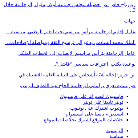
ربورتاج خاص عن حصيلة مجلس جماعة أولاد إملول بالرحامنة خلال
3…
جهات
عامل إقليم الرحامنة يترأس مراسم تحية العلم الوطني بمناسبة…
الملك محمد السادس يدعو إلى ترسيخ الثقة ومواصلة الإصلاحات…
عامل الرحامنة يترأس مراسيم الإنصات إلى الخطاب الملكي
بوعيدة يكتب: اعترافات سياسي “فاشل”..
ابن جرير: إحالة ثلاثة أشخاص على النيابة العامة للاشتباه في…
فور تنمية تعزي برلماني الرحامنة الحاج عبد اللطيف الزعيم
فايسبوك
انضم لنا على فايسبوك
تويتر
تابعنا على تويتر
يوتيوب
اشترك على يوتيوب
انستغرام
تابعنا على انستغرام
خلاصات الموقع
اشترك بخلاصات الموقع
الرئيسية
سياسة