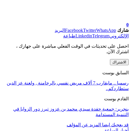
0
شارك
WhatsApp
Twitter
Facebook
البريد
الإلكتروني
Telegram
Linkedin
طباعة
احصل على تحديثات في الوقت الفعلي مباشرة على جهازك ،
اشترك الآن.
الاشتراك
السابق بوست
رسميا .. مايقارب 7 آلاف مريض نفسي بالرحامنة , ولعنة عز الدين
ستطاردكم..
القادم بوست
بنجرير: جمعية حفدة سيدي محمد بن عزوز تبرز دور الزوايا في
التنمية المستدامة
قد يعجبك ايضا
المزيد عن المؤلف
أخبار الساعة