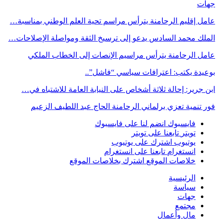
جهات
عامل إقليم الرحامنة يترأس مراسم تحية العلم الوطني بمناسبة…
الملك محمد السادس يدعو إلى ترسيخ الثقة ومواصلة الإصلاحات…
عامل الرحامنة يترأس مراسيم الإنصات إلى الخطاب الملكي
بوعيدة يكتب: اعترافات سياسي “فاشل”..
ابن جرير: إحالة ثلاثة أشخاص على النيابة العامة للاشتباه في…
فور تنمية تعزي برلماني الرحامنة الحاج عبد اللطيف الزعيم
فايسبوك
انضم لنا على فايسبوك
تويتر
تابعنا على تويتر
يوتيوب
اشترك على يوتيوب
انستغرام
تابعنا على انستغرام
خلاصات الموقع
اشترك بخلاصات الموقع
الرئيسية
سياسة
جهات
مجتمع
مال وأعمال