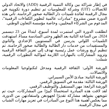
في إطار شراكة بين وكالة التنمية الرقمية (ADD) والاتحاد الدولي
للاتصالات (UIT) وشركة للمعلوميات تم تنظيم دورة تكوينية في
مجال الرقمنة لفائدة تلميذات دار الطالبة صخور الرحامنة. تأتي هذه
الدورة ضمن مشروع “مبادرات عالمية لتطوير الكفاءات الرقمية”،
المدعوم من الشركاء المحليين، وخاصة مؤسسة التعاون الوطني.
انطلقت الدورة التي استمرت لمدة أسبوع، ابتداءً من 23 ديسمبر
2024، من الساعة الثانية بعد الظهر وحتى السادسة مساءً. استهدفت
التلميذات اللواتي يدرسن في المستويين الإعدادي والثانوي
والمستفيدات من خدمات دار الطالبة والطالبة صخور الرحامنة. تم
تنظيم أربع ورشات عمل رئيسية تهدف إلى تعزيز الثقافة الرقمية
وتزويد المشاركات بالمهارات اللازمة لمواكبة التطورات الرقمية،
شملت:
الورشة الأولى: الثقافة الرقمية ومدخل لتكنولوجيا المعلومات
والاتصالات.
الورشة الثانية: مبادئ الأمن السيبراني.
الورشة الثالثة: مقدمة في التسويق الرقمي.
الورشة الرابعة: مهن المستقبل والتوظيف الرقمي.
لقد لاقت هذه المبادرة استحسانًا كبيرًا من المشاركات، حيث تم
تتويجهن بشواهد مشاركة تقديرًا لجهودهن واستفادتهن من الدورة،
مما يعكس أهمية هذا النوع من المبادرات في تعزيز مهارات الشباب
في مجال الرقمنة.