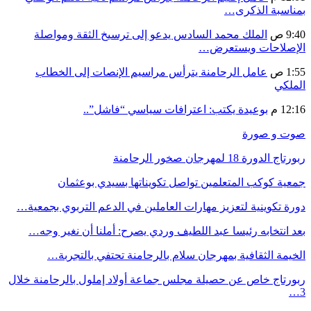
بمناسبة الذكرى…
9:40 ص
الملك محمد السادس يدعو إلى ترسيخ الثقة ومواصلة
الإصلاحات ويستعرض…
1:55 ص
عامل الرحامنة يترأس مراسيم الإنصات إلى الخطاب
الملكي
12:16 م
بوعيدة يكتب: اعترافات سياسي “فاشل”..
صوت و صورة
ربورتاج الدورة 18 لمهرجان صخور الرحامنة
جمعية كوكب المتعلمين تواصل تكويناتها بسيدي بوعثمان
دورة تكوينية لتعزيز مهارات العاملين في الدعم التربوي بجمعية…
بعد انتخابه رئيسا عبد اللطيف وردي يصرح: أملنا أن نغير وجه…
الخيمة الثقافية بمهرجان سلام بالرحامنة تحتفي بالتجربة…
ربورتاج خاص عن حصيلة مجلس جماعة أولاد إملول بالرحامنة خلال
3…