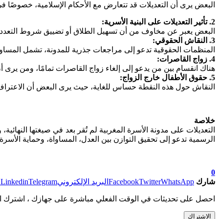
البعض يرى أن التعديلات قد تتعارض مع الأحكام الإسلامية، خصوصًا في
2. تأثير التعديلات على البنية الأسرية:
البعض يعبر عن مخاوف من أن تسهيل الطلاق أو تضييق شروط التعدد قد ي
3. النقاش الحقوقي:
المنظمات الحقوقية تدعو إلى مراجعات جذرية للمدونة، تشمل المساواة ا
4. زواج القاصرات:
هناك انقسام بين من يدعو إلى إلغاء زواج القاصرات تمامًا، ومن يرى 
5. حقوق الأطفال خارج الزواج:
النقاش حول هذه النقطة حساس للغاية، حيث يرى البعض أن الاعتراف ب
خلاصة
التعديلات على مدونة الأسرة المغربية لم تُقر بعد في صيغتها النهائي
الرسمية تدعو إلى تحقيق التوازن بين العدل، المساواة، وحماية الأسرة
0
شارك
WhatsApp
Twitter
Facebook
البريد الإلكتروني
Telegram
Linkedin
ط
احصل على تحديثات في الوقت الفعلي مباشرة على جهازك ، اشترك ال
الاشتراك