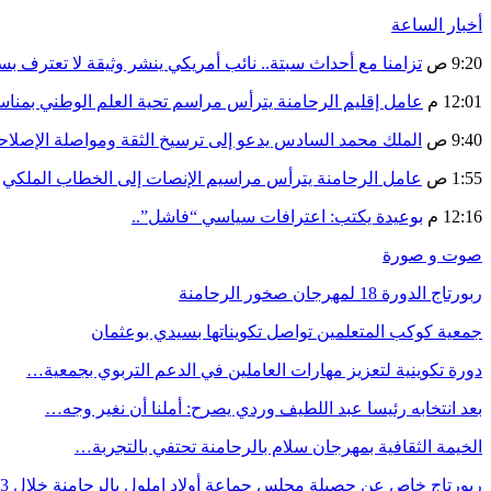
أخبار الساعة
9:20 ص
تزامنا مع أحداث سبتة.. نائب أمريكي ينشر وثيقة لا تعترف ب
12:01 م
عامل إقليم الرحامنة يترأس مراسم تحية العلم الوطني بمنا
9:40 ص
الملك محمد السادس يدعو إلى ترسيخ الثقة ومواصلة الإص
1:55 ص
عامل الرحامنة يترأس مراسيم الإنصات إلى الخطاب الملكي
12:16 م
بوعيدة يكتب: اعترافات سياسي “فاشل”..
صوت و صورة
ربورتاج الدورة 18 لمهرجان صخور الرحامنة
جمعية كوكب المتعلمين تواصل تكويناتها بسيدي بوعثمان
دورة تكوينية لتعزيز مهارات العاملين في الدعم التربوي بجمعية…
بعد انتخابه رئيسا عبد اللطيف وردي يصرح: أملنا أن نغير وجه…
الخيمة الثقافية بمهرجان سلام بالرحامنة تحتفي بالتجربة…
ربورتاج خاص عن حصيلة مجلس جماعة أولاد إملول بالرحامنة خلال 3…