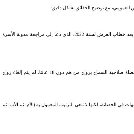
قاش العمومي، مع توضيح الحقائق بشكل دقيق:
الحقيقة: حتى الآن، لم يتم اعتماد أي تعديل رسمي يُقر المساواة الكاملة في الإرث. النقاش حول هذه القضية مطروح منذ سنوات، خاصة بعد خطاب العرش لسنة 2022، الذي دعا إلى مراجعة مدونة الأسرة
الحقيقة: التوجه الجديد في التعديلات المقترحة يهدف إلى تشديد الرقابة على زواج القاصرات، وربما إلغاء الاستثناءات التي كانت تمنح القضاة صلاحية السماح بزواج من هم دون 18 عامًا. لم يتم إلغاء زواج
ت في الحضانة، لكنها لا تلغي الترتيب المعمول به (الأم، ثم الأب، ثم