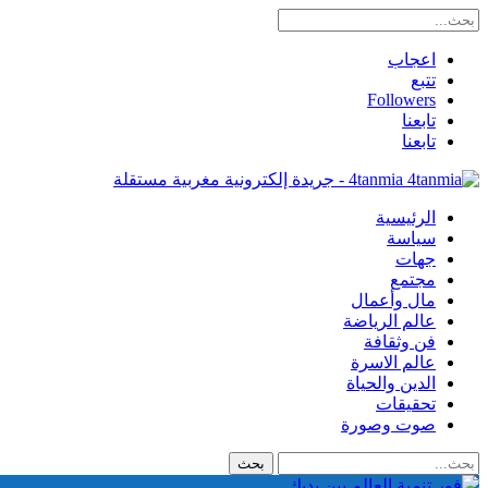
اعجاب
تتبع
Followers
تابعنا
تابعنا
4tanmia - جريدة إلكترونية مغربية مستقلة
الرئيسية
سياسة
جهات
مجتمع
مال وأعمال
عالم الرياضة
فن وثقافة
عالم الاسرة
الدين والحياة
تحقيقات
صوت وصورة