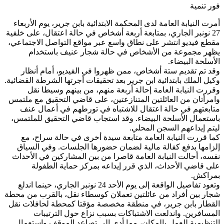
فور تنمية
أمرت النيابة العامة لدى المحكمة الابتدائية بابن جرير، يوم الأربعاء
27 نونبر الجاري، بمتابعة أربعة أشخاص في حالة اعتقال، على خلفية
مقطع فيديو انتشر على نطاق واسع عبر مواقع التواصل الاجتماعي،
يظهر مجموعة من الأشخاص في حالة شجار عنيف باستخدام
الأسلحة البيضاء.
وقد تم تقديم ستة أشخاص، ممن ظهروا في الفيديو، أمام أنظار
وكيل الملك بابتدائية ابن جرير بعد تحقيقات أجرتها الشرطة القضائية.
وقررت النيابة العامة إحالة أربعة منهم، من بينهم وسيطا نقل
وامرأتان من العائلتين المتنازعتين، على قاضي التحقيق مع ملتمس
متابعتهم في حالة اعتقال للاشتباه في تورطهم في أعمال عنف
باستعمال الأسلحة البيضاء. وقد استجاب قاضي التحقيق للملتمس،
ليتم إيداعهم السجن المحلي.
كما قررت النيابة العامة متابعة سيدة أخرى في حالة سراح، مع
إلزامها بدفع كفالة مالية لضمان حضورها الجلسات. وفي السياق
نفسه، أحالت النيابة العامة قاصرا من بين المشاركين في الأحداث
على قاضي الأحداث، الذي قرر إيداعه بمركز حماية الطفولة
بمراكش.
وتعود تفاصيل الواقعة إلى يوم الأحد 24 نونبر الجاري، حينما اندلع
شجار بين أفراد من عائلتين تعملان كوسطاء نقل، بالقرب من محطة
القطار بابن جرير، في منطقة مخصصة مؤقتا كمحطة لحافلات نقل
المسافرين. واندلعت الاشتباكات بسبب نزاع حول الترتيبات
التنظيمية للعمل بالمكان، مما أدى إلى تصاعد الموقف واستعمال