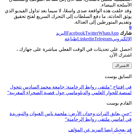
الأسلحة البيضاء.
وقد خلفت هذه الواقعة صدى واسعًا، لا سيما بعد تداول الفيديو الذي
يوثق الحادثة، ما دفع السلطات إلى التحرك السريع لفتح تحقيق
وتقديم المتورطين إلى العدالة.
0
شارك
WhatsApp
Twitter
Facebook
البريد
الإلكتروني
Telegram
Linkedin
طباعة
احصل على تحديثات في الوقت الفعلي مباشرة على جهازك ،
اشترك الآن.
الاشتراك
السابق بوست
في افتتاح “ملتقى روابط الرحامنة: جامعة محمد السادس تتحول
لمنصة للحوار العلمي والدبلوماسي حول قضية الصحراء المغربية”
القادم بوست
“حين يعانق التراث وجدان الأرض: ملحمة ناس الغيوان والتبوريدة
في أماسي ملتقى روابط الرحامنة”
قد يعجبك ايضا
المزيد عن المؤلف