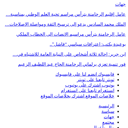
جهات
عامل إقليم الرحامنة يترأس مراسم تحية العلم الوطني بمناسبة…
الملك محمد السادس يدعو إلى ترسيخ الثقة ومواصلة الإصلاحات…
عامل الرحامنة يترأس مراسيم الإنصات إلى الخطاب الملكي
بوعيدة يكتب: اعترافات سياسي “فاشل”..
ابن جرير: إحالة ثلاثة أشخاص على النيابة العامة للاشتباه في…
فور تنمية تعزي برلماني الرحامنة الحاج عبد اللطيف الزعيم
فايسبوك
انضم لنا على فايسبوك
تويتر
تابعنا على تويتر
يوتيوب
اشترك على يوتيوب
انستغرام
تابعنا على انستغرام
خلاصات الموقع
اشترك بخلاصات الموقع
الرئيسية
سياسة
جهات
مجتمع
مال وأعمال