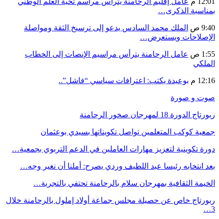
12:01 م
عامل إقليم الرحامنة يترأس مراسم تحية العلم الوطني
بمناسبة الذكرى…
9:40 ص
الملك محمد السادس يدعو إلى ترسيخ الثقة ومواصلة
الإصلاحات ويستعرض…
1:55 ص
عامل الرحامنة يترأس مراسيم الإنصات إلى الخطاب
الملكي
12:16 م
بوعيدة يكتب: اعترافات سياسي “فاشل”..
صوت و صورة
ربورتاج الدورة 18 لمهرجان صخور الرحامنة
جمعية كوكب المتعلمين تواصل تكويناتها بسيدي بوعثمان
دورة تكوينية لتعزيز مهارات العاملين في الدعم التربوي بجمعية…
بعد انتخابه رئيسا عبد اللطيف وردي يصرح: أملنا أن نغير وجه…
الخيمة الثقافية بمهرجان سلام بالرحامنة تحتفي بالتجربة…
ربورتاج خاص عن حصيلة مجلس جماعة أولاد إملول بالرحامنة خلال
3…