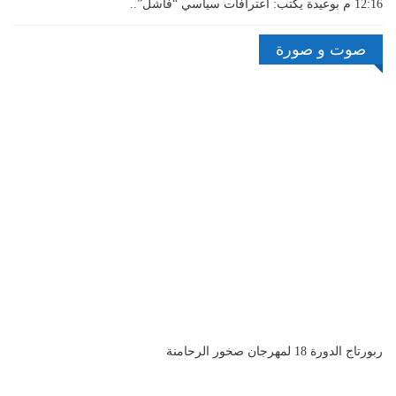
12:16 م
بوعيدة يكتب: اعترافات سياسي “فاشل”..
صوت و صورة
ربورتاج الدورة 18 لمهرجان صخور الرحامنة