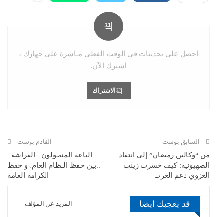
احصل على تحديثات في الوقت الفعلي مباشرة على جهازك ،
اشترك الآن.
الاشتراك
السابق بوست
القادم بوست
من “وكالين رمضان” إلى انتقاد
الباعة المتجولون _الفراشة_
الصهيونية: كيف خسرت زينب
..بين حفظ النظام العام، و حفظ
الغزوي دعم الغرب
الكرامة العامة
قد يعجبك ايضا
المزيد عن المؤلف