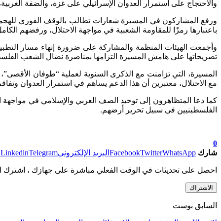
والاحتجاج على استمرار العدوان الإسرائيلي على غزة، والضفة الغربية،
ورفع المشاركون في المسيرة شعارات تطالب بالوقف الفوري للهجمات 
باعتبارها رمزًا للمقاومة الشعبية في مواجهة الاحتلال، ورفضهم الكام
وأجمعت الهيئات المنظمة والمشاركة على ضرورة إنهاء مسار التطبيع 
تصريحاتها على هامش المسيرة التزامها بمناصرة نضال الشعب الفلسطي
المسيرة، التي تزامنت مع الذكرى السنوية لعملية “طوفان الأقصى”، ح
مع الاحتلال، معتبرين أن هذا الدعم يساهم في استمرار العدوان وتفاقم
كما دعا المتظاهرون إلى توحيد الصف العربي والإسلامي في مواجهة ال
الفلسطينيين في سبيل تحرير أرضهم.
0
شارك
WhatsApp
Twitter
Facebook
البريد الإلكتروني
Telegram
Linkedin
ط
احصل على تحديثات في الوقت الفعلي مباشرة على جهازك ، اشترك ال
الاشتراك
السابق بوست