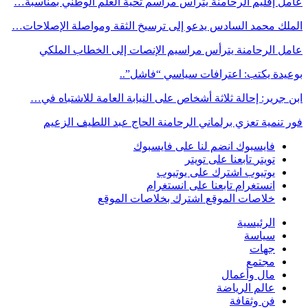
عامل إقليم الرحامنة يترأس مراسم تحية العلم الوطني بمناسبة…
الملك محمد السادس يدعو إلى ترسيخ الثقة ومواصلة الإصلاحات…
عامل الرحامنة يترأس مراسيم الإنصات إلى الخطاب الملكي
بوعيدة يكتب: اعترافات سياسي “فاشل”..
ابن جرير: إحالة ثلاثة أشخاص على النيابة العامة للاشتباه في…
فور تنمية تعزي برلماني الرحامنة الحاج عبد اللطيف الزعيم
فايسبوك
انضم لنا على فايسبوك
تويتر
تابعنا على تويتر
يوتيوب
اشترك على يوتيوب
انستغرام
تابعنا على انستغرام
خلاصات الموقع
اشترك بخلاصات الموقع
الرئيسية
سياسة
جهات
مجتمع
مال وأعمال
عالم الرياضة
فن وثقافة