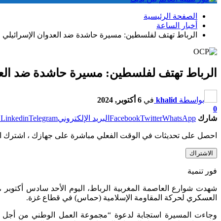
الصفحة الرئيسية
أخبار الساعة
الرباط تهتف لفلسطين: مسيرة حاشدة ضد العدوان الإسرائيلي ود
الرباط تهتف لفلسطين: مسيرة حاشدة ضد العدو
بواسطة
khalid
في
6 أكتوبر, 2024
0
شارك
WhatsApp
Twitter
Facebook
البريد الإلكتروني
Telegram
Linkedin
ط
احصل على تحديثات في الوقت الفعلي مباشرة على جهازك ، اشترك ال
الاشتراك
فور تنمية
شهدت شوارع العاصمة المغربية الرباط، اليوم الأحد سادس أكتوبر ، 
العسكري لحركة المقاومة الإسلامية (حماس) في قطاع غزة.
وجاءت المسيرة استجابة لدعوة “مجموعة العمل الوطني من أجل ف