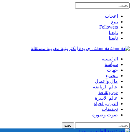
اعجاب
تتبع
Followers
تابعنا
تابعنا
4tanmia - جريدة إلكترونية مغربية مستقلة
الرئيسية
سياسة
جهات
مجتمع
مال وأعمال
عالم الرياضة
فن وثقافة
عالم الاسرة
الدين والحياة
تحقيقات
صوت وصورة