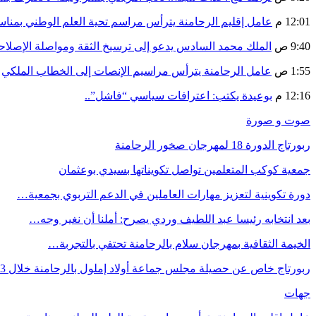
12:01 م
عامل إقليم الرحامنة يترأس مراسم تحية العلم الوطني بمنا
9:40 ص
الملك محمد السادس يدعو إلى ترسيخ الثقة ومواصلة الإص
1:55 ص
عامل الرحامنة يترأس مراسيم الإنصات إلى الخطاب الملكي
12:16 م
بوعيدة يكتب: اعترافات سياسي “فاشل”..
صوت و صورة
ربورتاج الدورة 18 لمهرجان صخور الرحامنة
جمعية كوكب المتعلمين تواصل تكويناتها بسيدي بوعثمان
دورة تكوينية لتعزيز مهارات العاملين في الدعم التربوي بجمعية…
بعد انتخابه رئيسا عبد اللطيف وردي يصرح: أملنا أن نغير وجه…
الخيمة الثقافية بمهرجان سلام بالرحامنة تحتفي بالتجربة…
ربورتاج خاص عن حصيلة مجلس جماعة أولاد إملول بالرحامنة خلال 3…
جهات