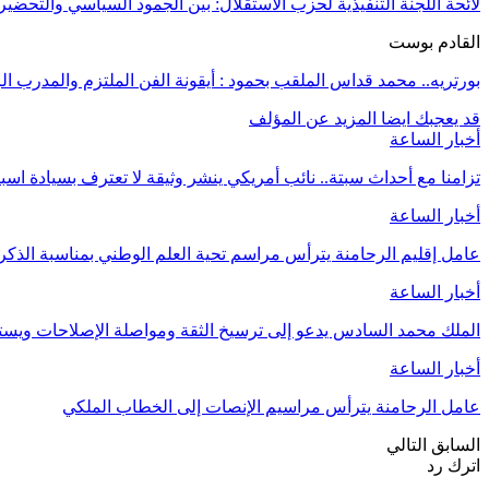
لائحة اللجنة التنفيذية لحزب الاستقلال: بين الجمود السياسي والتحضير ل
القادم بوست
بورتريه.. محمد قداس الملقب بحمود : أيقونة الفن الملتزم والمدرب ا
قد يعجبك ايضا
المزيد عن المؤلف
أخبار الساعة
تزامنا مع أحداث سبتة.. نائب أمريكي ينشر وثيقة لا تعترف بسيادة اسب
أخبار الساعة
عامل إقليم الرحامنة يترأس مراسم تحية العلم الوطني بمناسبة الذ
أخبار الساعة
الملك محمد السادس يدعو إلى ترسيخ الثقة ومواصلة الإصلاحات وي
أخبار الساعة
عامل الرحامنة يترأس مراسيم الإنصات إلى الخطاب الملكي
السابق
التالي
اترك رد