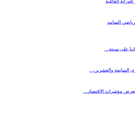
لوراثة العائلية
لرياضي الصامد
انيا على سبتة…
كرى السابعة والعشرين…
ستعرض مؤشرات الاقتصاد…