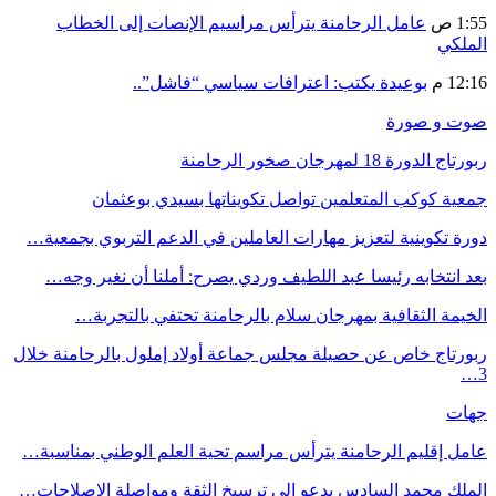
1:55 ص
عامل الرحامنة يترأس مراسيم الإنصات إلى الخطاب
الملكي
12:16 م
بوعيدة يكتب: اعترافات سياسي “فاشل”..
صوت و صورة
ربورتاج الدورة 18 لمهرجان صخور الرحامنة
جمعية كوكب المتعلمين تواصل تكويناتها بسيدي بوعثمان
دورة تكوينية لتعزيز مهارات العاملين في الدعم التربوي بجمعية…
بعد انتخابه رئيسا عبد اللطيف وردي يصرح: أملنا أن نغير وجه…
الخيمة الثقافية بمهرجان سلام بالرحامنة تحتفي بالتجربة…
ربورتاج خاص عن حصيلة مجلس جماعة أولاد إملول بالرحامنة خلال
3…
جهات
عامل إقليم الرحامنة يترأس مراسم تحية العلم الوطني بمناسبة…
الملك محمد السادس يدعو إلى ترسيخ الثقة ومواصلة الإصلاحات…