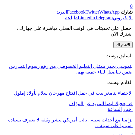
0
شارك
WhatsApp
Twitter
Facebook
البريد
الإلكتروني
Telegram
Linkedin
طباعة
احصل على تحديثات في الوقت الفعلي مباشرة على جهازك ،
اشترك الآن.
الاشتراك
السابق بوست
بنموسى يحذر ممثلي التعليم الخصوصي من رفع رسوم التمدرس
ضمن تفاصيل لقاء جمعه بهم.
القادم بوست
الاحتفاء بتامغرابيت في حفل افتتاح مهرجان سلام بأولاد إملول
قد يعجبك ايضا
المزيد عن المؤلف
أخبار الساعة
تزامنا مع أحداث سبتة.. نائب أمريكي ينشر وثيقة لا تعترف بسيادة
اسبانيا على سبتة…