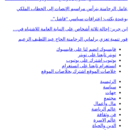
عامل الرحامنة يترأس مراسيم الإنصات إلى الخطاب الملكي
بوعيدة يكتب: اعترافات سياسي “فاشل”..
ابن جرير: إحالة ثلاثة أشخاص على النيابة العامة للاشتباه في…
فور تنمية تعزي برلماني الرحامنة الحاج عبد اللطيف الزعيم
فايسبوك
انضم لنا على فايسبوك
تويتر
تابعنا على تويتر
يوتيوب
اشترك على يوتيوب
انستغرام
تابعنا على انستغرام
خلاصات الموقع
اشترك بخلاصات الموقع
الرئيسية
سياسة
جهات
مجتمع
مال وأعمال
عالم الرياضة
فن وثقافة
عالم الاسرة
الدين والحياة