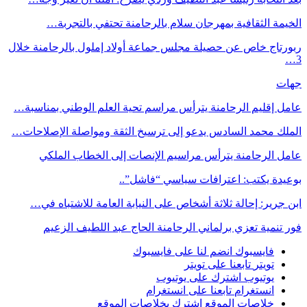
الخيمة الثقافية بمهرجان سلام بالرحامنة تحتفي بالتجربة…
ربورتاج خاص عن حصيلة مجلس جماعة أولاد إملول بالرحامنة خلال
3…
جهات
عامل إقليم الرحامنة يترأس مراسم تحية العلم الوطني بمناسبة…
الملك محمد السادس يدعو إلى ترسيخ الثقة ومواصلة الإصلاحات…
عامل الرحامنة يترأس مراسيم الإنصات إلى الخطاب الملكي
بوعيدة يكتب: اعترافات سياسي “فاشل”..
ابن جرير: إحالة ثلاثة أشخاص على النيابة العامة للاشتباه في…
فور تنمية تعزي برلماني الرحامنة الحاج عبد اللطيف الزعيم
فايسبوك
انضم لنا على فايسبوك
تويتر
تابعنا على تويتر
يوتيوب
اشترك على يوتيوب
انستغرام
تابعنا على انستغرام
خلاصات الموقع
اشترك بخلاصات الموقع