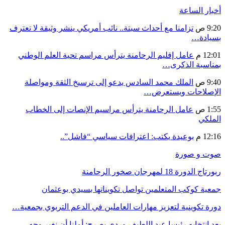
أخبار الساعة
9:20 ص
تزامنا مع أحداث سبتة.. نائب أمريكي ينشر وثيقة لا تعترف
بسيادة…
12:01 م
عامل إقليم الرحامنة يترأس مراسم تحية العلم الوطني
بمناسبة الذكرى…
9:40 ص
الملك محمد السادس يدعو إلى ترسيخ الثقة ومواصلة
الإصلاحات ويستعرض…
1:55 ص
عامل الرحامنة يترأس مراسيم الإنصات إلى الخطاب
الملكي
12:16 م
بوعيدة يكتب: اعترافات سياسي “فاشل”..
صوت و صورة
ربورتاج الدورة 18 لمهرجان صخور الرحامنة
جمعية كوكب المتعلمين تواصل تكويناتها بسيدي بوعثمان
دورة تكوينية لتعزيز مهارات العاملين في الدعم التربوي بجمعية…
بعد انتخابه رئيسا عبد اللطيف وردي يصرح: أملنا أن نغير وجه…