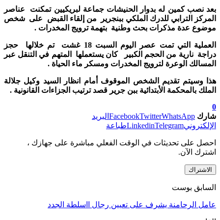
بعد نصب كمين له بدوار الحنيشات جماعة لبريكيين تمكنت عناصر
المركز الترابي للدرك الملكي ببنجرير من إلقاء القبض على شخص
موضوع عدة مذكرات بحث وطنية بتهمة ترويج المخدرات .
العملية التي تمت عصر اليوم السبت 18 غشت تم خلالها حجز
دراجة نارية من الحجم الكبير كان يستعملها المتهم في التنقل عبر
المسالك الوعرة لترويج المخدرات ومسكر ماء الحياة .
هذا وسيتم
تقديم الشخص الموقوف أمام انظار السيد وكيل جلالة
الملك بالمحكمة الأبتدائية ببن جرير قصد ترتيب الجزاءات القانونية .
0
شارك
WhatsApp
Twitter
Facebook
البريد
الإلكتروني
Telegram
Linkedin
طباعة
احصل على تحديثات في الوقت الفعلي مباشرة على جهازك ،
اشترك الآن.
الاشتراك
السابق بوست
عامل الرحامنة يشرف على تعيين رجال ااسلطة الجدد