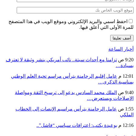
احفظ اسمي والبريد الإلكتروني وموقع الويب في هذا المتصفح
للمرة الأولى التي أعلق فيها.
أخبار الساعة
9:20 ص
تزامنا مع أحداث سبتة.. نائب أمريكي ينشر وثيقة لا تعترف
بسيادة…
12:01 م
عامل إقليم الرحامنة يترأس مراسم تحية العلم الوطني
بمناسبة الذكرى…
9:40 ص
الملك محمد السادس يدعو إلى ترسيخ الثقة ومواصلة
الإصلاحات ويستعرض…
1:55 ص
عامل الرحامنة يترأس مراسيم الإنصات إلى الخطاب
الملكي
12:16 م
بوعيدة يكتب: اعترافات سياسي “فاشل”..
صوت و صورة