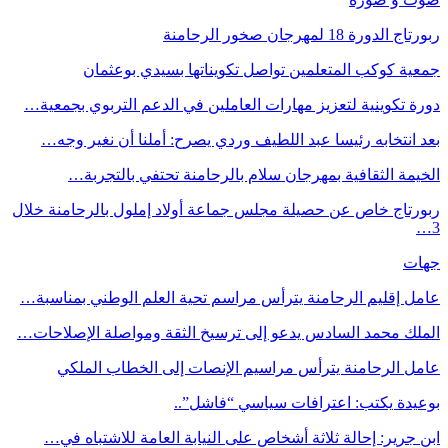
ربورتاج الدورة 18 لمهرجان صخور الرحامنة
جمعية كوكب المتعلمين تواصل تكويناتها بسيدي بوعثمان
دورة تكوينية لتعزيز مهارات العاملين في الدعم التربوي بجمعية…
بعد انتخابه رئيسا عبد اللطيف وردي يصرح: أملنا أن نغير وجه…
الخيمة الثقافية بمهرجان سلام بالرحامنة تحتفي بالتجربة…
ربورتاج خاص عن حصيلة مجلس جماعة أولاد إملول بالرحامنة خلال
3…
جهات
عامل إقليم الرحامنة يترأس مراسم تحية العلم الوطني بمناسبة…
الملك محمد السادس يدعو إلى ترسيخ الثقة ومواصلة الإصلاحات…
عامل الرحامنة يترأس مراسيم الإنصات إلى الخطاب الملكي
بوعيدة يكتب: اعترافات سياسي “فاشل”..
ابن جرير: إحالة ثلاثة أشخاص على النيابة العامة للاشتباه في…