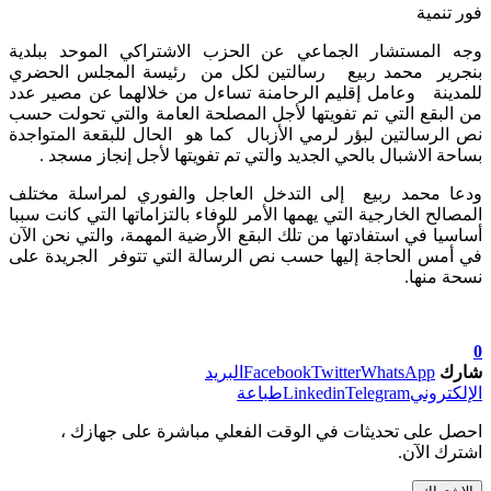
فور تنمية
وجه المستشار الجماعي عن الحزب الاشتراكي الموحد ببلدية
بنجرير محمد ربيع رسالتين لكل من رئيسة المجلس الحضري
للمدينة وعامل إقليم الرحامنة تساءل من خلالهما عن مصير عدد
من البقع التي تم تفويتها لأجل المصلحة العامة والتي تحولت حسب
نص الرسالتين لبؤر لرمي الأزبال كما هو الحال للبقعة المتواجدة
بساحة الاشبال بالحي الجديد والتي تم تفويتها لأجل إنجاز مسجد .
ودعا محمد ربيع إلى التدخل العاجل والفوري لمراسلة مختلف
المصالح الخارجية التي يهمها الأمر للوفاء بالتزاماتها التي كانت سببا
أساسيا في استفادتها من تلك البقع الأرضية المهمة، والتي نحن الآن
في أمس الحاجة إليها حسب نص الرسالة التي تتوفر الجريدة على
نسحة منها.
0
شارك
WhatsApp
Twitter
Facebook
البريد
الإلكتروني
Telegram
Linkedin
طباعة
احصل على تحديثات في الوقت الفعلي مباشرة على جهازك ،
اشترك الآن.