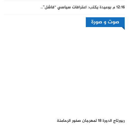
12:16 م
بوعيدة يكتب: اعترافات سياسي “فاشل”..
صوت و صورة
ربورتاج الدورة 18 لمهرجان صخور الرحامنة