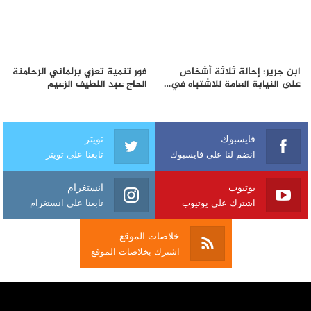
ابن جرير: إحالة ثلاثة أشخاص
فور تنمية تعزي برلماني الرحامنة
على النيابة العامة للاشتباه في…
الحاج عبد اللطيف الزعيم
فايسبوك
تويتر
انضم لنا على فايسبوك
تابعنا على تويتر
يوتيوب
انستغرام
اشترك على يوتيوب
تابعنا على انستغرام
خلاصات الموقع
اشترك بخلاصات الموقع