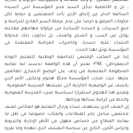
بعضهم البعض ؟ و وعيا بمهامه و مسؤوليته التربوية و الادارية
، بل و الأخلاقية تدخّل السيد مدير المؤسسة لثني السيدة
السالفة الذكر عن إلحاق الأذى بأحد المتعلمين و حماية لكل
مكونات المرفق و حرصا على عدم عرقلة السير العادي للدراسة و
منع السيدات و السادة الأساتذة من مزاولة مهامهم فقابلته
بوابل من السب و الشتم والقذف، بل تجاوزت ذلك محاولة
الاعتداء عليه جسديا، وكاميرات المراقبة المعتمدة في
المؤسسة توثق لهذا الحدث .
إننا في المكتب الإقليمي للجامعة الوطنية للتعليم التوجه
الديمقراطي- FNE- نعتبر أن هذه الواقعة تجسيد لما تعانيه
المنظومة التعليمية من زحف على الوضع الاعتباري للقائمين
عليها، حيث صارت المؤسسة محطّ هجوم وتنكيل، الأمر الذي
يكشف عن الوضعية الكارثية التي تعيشها المدرسة العمومية .
ونعتبر هذا الهجوم استمرارا لسياسية ضرب المدرسة العمومية
والحط من كرامة نسائها ورجالها.
إن العنف الذي يستهدف نساء ورجال التعليم هو انعكاس لعنف
مجتمعي شامل عابر للقطاعات والفئات؛ خصوصا في ظل ما
يعانيه القطاع من خصاص مهول في الأطر الإدارية والتربوية
وحراس الأمن، الناتج عن سياسة التقشف الذي تنهجه وما يفرزه