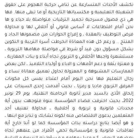
تكشف الأحداث المتسارعة عن تنامي حركية الهجوم على حقوق
الشغيلة التعليمية و مكتسباتها التاريخية أو ما تبقى منها. فها
هي ذي فصول مسرحية تجميد الترقيات متواصلة بلا حياء و ها
نحن أمام اقتطاعات لا أساس قانوني أو أخلاقي لها و محاولة
فرض التوظيف بالعقدة ، و إفراغ الحوارات من مضمونها الجاد و
المنتج .. و رغم كل هذه المعاناة انخرطت أسرة التربية و التكوين
بشكل مسؤول دون قيد أو شرط في مواصلة مهامها التربوية ،
مستشعرة واجبها الأخلاقي و التربوي تجاه أبناء و بنات المغاربة ،
و معتزة بثقة و دعم الأمهات و الاباء و أولياء التلاميذ ، لكن بعض
الممارسات المشبوهة و المعزولة تحاول تعميق معاناة نساء و
رجال التعليم فها نحن اليوم أمام اعتداء يمس كل مكونات
المرفق التربوي ماديا و رمزيا ، بحيث أقدمت إحدى السيدات على
إلحاق الأذى بالسيد مدير ثانوية الرحامنة التقنية، يوم 29 نونبر
2022، بحيث اخترقت فضاء المؤسسة عنوة فتوجهت بدون أية
محددات قانونية و تربوية و أخلاقية ، محاولة تعنيف أحد
المتعلمين بدعوى الاقتصاص منه لكونه تشابك و تنابز مع ابنها ،
و هو أيضا يتابع دراسته بذات المؤسسة كما لو أننا خارج أية
تعاقدات قانونية و مؤسساتية تحمي الأفراد من عنفهم تجاه