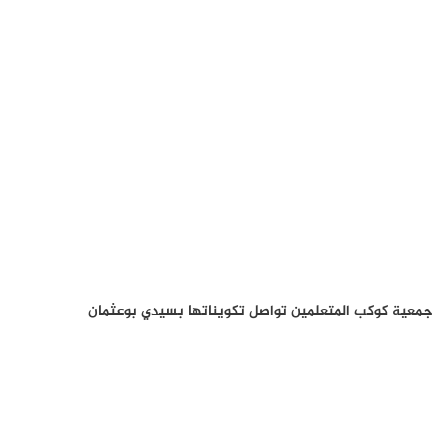
جمعية كوكب المتعلمين تواصل تكويناتها بسيدي بوعثمان