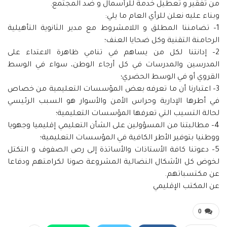
من تفقير و تعطيل خدمة للرأسمال و ضد المجتمع.
وبناء عليه نعلن للرأي العام ما يلي:
1– تضامننا المطلق و اللامشروط مع مدير الثانوية التأهيلية
الرحامنة التقنية وكل ضحايا العنف؛
2– إدانتنا لكل من يساهم في تنامي ظاهرة الاعتداء على
المدرسين والمدرسات في كل أرجاء الوطن، سواء في الوسط
القروي أو في الوسط الحضري؛
3– اعتبارنا أن ما تعرفه بعض المؤسسات التعليمية من خصاص
في أطرها الإدارية وحراس الأمن والأسوار هو السبب الرئيسي
لحالة التسيب التي تعرفها المؤسسات التعليمية؛
4– مطالبتنا من المسؤولين على الشأن التعليمي إقليميا وجهويا
ووطنيا بتوفير الأطر الكافية في المؤسسات التعليمية؛
5– دعوتنا كافة الأستاذات والأساتذة إلى رص الصفوف و التكتل
لخوض كل الأشكال النضالية المشروعة صونا لكرامتهم ودفاعا
عن مكتسباتهم.
عن المكتب الإقليمي
0