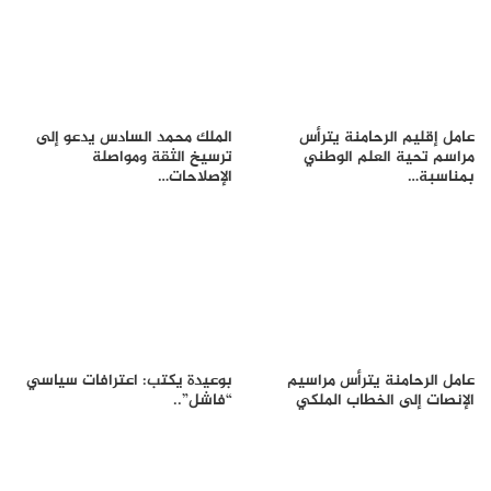
عامل إقليم الرحامنة يترأس
الملك محمد السادس يدعو إلى
مراسم تحية العلم الوطني
ترسيخ الثقة ومواصلة
بمناسبة…
الإصلاحات…
عامل الرحامنة يترأس مراسيم
بوعيدة يكتب: اعترافات سياسي
الإنصات إلى الخطاب الملكي
“فاشل”..