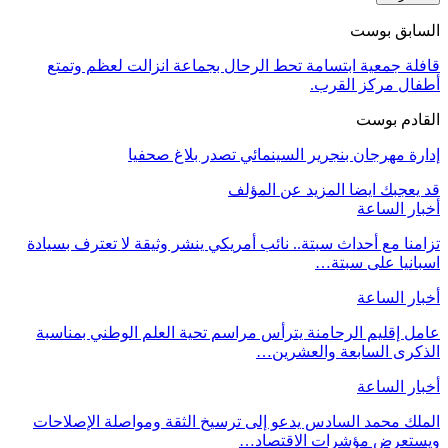
السابق بوست
قافلة جمعية ابتسامة تحط الرحال بجماعة انزالت لعظم وتمتع
أطفال مركز القرب.
القادم بوست
إدارة مهرجان بنجرير السينمائي تصدر بلاغ صحفيا
قد يعجبك ايضا
المزيد عن المؤلف
أخبار الساعة
تزامنا مع أحداث سبتة.. نائب أمريكي ينشر وثيقة لا تعترف بسيادة
اسبانيا على سبتة…
أخبار الساعة
عامل إقليم الرحامنة يترأس مراسم تحية العلم الوطني بمناسبة
الذكرى السابعة والعشرين…
أخبار الساعة
الملك محمد السادس يدعو إلى ترسيخ الثقة ومواصلة الإصلاحات
ويستعرض مؤشرات الاقتصاد…