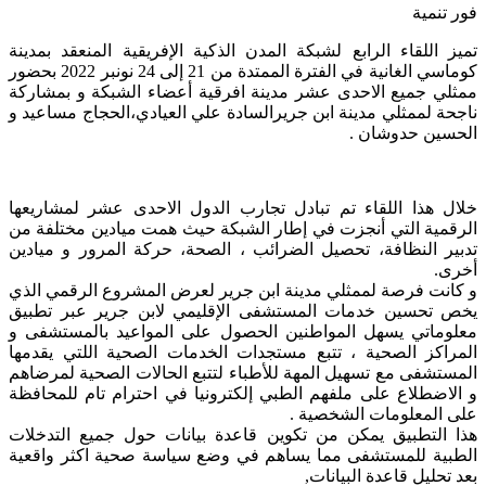
فور تنمية
تميز اللقاء الرابع لشبكة المدن الذكية الإفريقية المنعقد بمدينة
كوماسي الغانية في الفترة الممتدة من 21 إلى 24 نونبر 2022 بحضور
ممثلي جميع الاحدى عشر مدينة افرقية أعضاء الشبكة و بمشاركة
ناجحة لممثلي مدينة ابن جريرالسادة علي العيادي،الحجاج مساعيد و
الحسين حدوشان .
خلال هذا اللقاء تم تبادل تجارب الدول الاحدى عشر لمشاريعها
الرقمية التي أنجزت في إطار الشبكة حيث همت ميادين مختلفة من
تدبير النظافة، تحصيل الضرائب ، الصحة، حركة المرور و ميادين
أخرى.
و كانت فرصة لممثلي مدينة ابن جرير لعرض المشروع الرقمي الذي
يخص تحسين خدمات المستشفى الإقليمي لابن جرير عبر تطبيق
معلوماتي يسهل المواطنين الحصول على المواعيد بالمستشفى و
المراكز الصحية ، تتبع مستجدات الخدمات الصحية اللتي يقدمها
المستشفى مع تسهيل المهة للأطباء لتتبع الحالات الصحية لمرضاهم
و الاضطلاع على ملفهم الطبي إلكترونيا في احترام تام للمحافظة
على المعلومات الشخصية .
هذا التطبيق يمكن من تكوين قاعدة بيانات حول جميع التدخلات
الطبية للمستشفى مما يساهم في وضع سياسة صحية اكثر واقعية
بعد تحليل قاعدة البيانات,