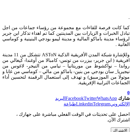
.
كما كانت فرصة للقاءات مع مجموعة من رؤساء جماعات من اجل
تبادل الخبرات و الزيارات بين المدينتين كما تم اهداء تذكار ابن جرير
لرؤساء مدينة باماكو المالية و مدينة ليمو بودجي البنينية و كوماسي
الغانية .
وللإشارة شبكة المدن الأفريقية الذكية ASToN تتشكل من 11 مدينة
افريقية ( ابن جرير- بيزرت من تونس- كامبالا من أوغندا- كيغالي من
رواندا – نواكشوظ من موريتانيا – نيامي من النيجر- لاغوس من
نيجيريا_ سان بودجي من بنين- باماكو من مالي – كوماسي من غانا و
موتولا من الموزمببق) و تهدف إلى استعمال الرقمنة لتحسين أداء
الجماعات الترابية الإفريقية.
0
شارك
WhatsApp
Twitter
Facebook
البريد
الإلكتروني
Telegram
Linkedin
طباعة
احصل على تحديثات في الوقت الفعلي مباشرة على جهازك ،
اشترك الآن.
الاشتراك