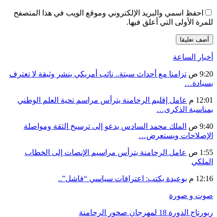
احفظ اسمي والبريد الإلكتروني وموقع الويب في هذا المتصفح
للمرة الأولى التي أعلق فيها.
أخبار الساعة
9:20 ص
تزامنا مع أحداث سبتة.. نائب أمريكي ينشر وثيقة لا تعترف
بسيادة…
12:01 م
عامل إقليم الرحامنة يترأس مراسم تحية العلم الوطني
بمناسبة الذكرى…
9:40 ص
الملك محمد السادس يدعو إلى ترسيخ الثقة ومواصلة
الإصلاحات ويستعرض…
1:55 ص
عامل الرحامنة يترأس مراسيم الإنصات إلى الخطاب
الملكي
12:16 م
بوعيدة يكتب: اعترافات سياسي “فاشل”..
صوت و صورة
ربورتاج الدورة 18 لمهرجان صخور الرحامنة